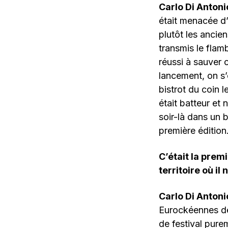
Carlo Di Antonio
était menacée d’u
plutôt les ancien
transmis le flam
réussi à sauver 
lancement, on s’
bistrot du coin l
était batteur et 
soir-là dans un b
première édition.
C’était la prem
territoire où i
Carlo Di Antonio
Eurockéennes de 
de festival pure