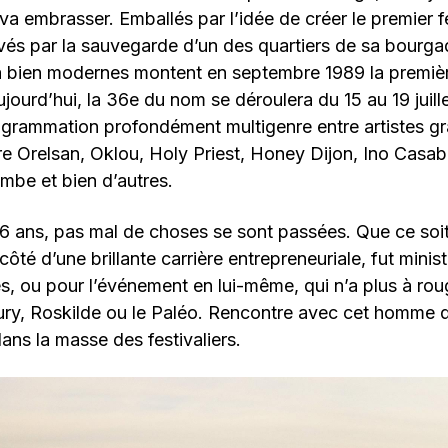
 va embrasser. Emballés par l’idée de créer le premier f
vés par la sauvegarde d’un des quartiers de sa bourga
à bien modernes montent en septembre 1989 la premièr
ujourd’hui, la 36e du nom se déroulera du 15 au 19 juill
ogrammation profondément multigenre entre artistes gr
e Orelsan, Oklou, Holy Priest, Honey Dijon, Ino Casab
mbe et bien d’autres.
6 ans, pas mal de choses se sont passées. Que ce soi
côté d’une brillante carrière entrepreneuriale, fut mini
s, ou pour l’événement en lui-même, qui n’a plus à roug
ury, Roskilde ou le Paléo. Rencontre avec cet homme 
ans la masse des festivaliers.