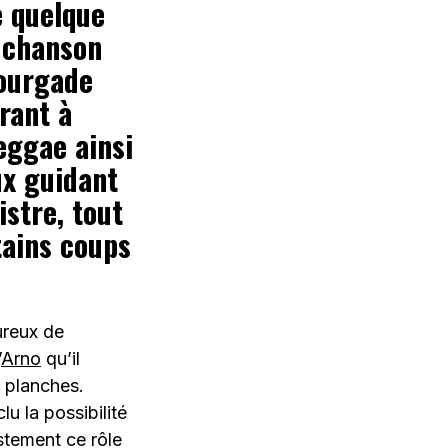
 quelque
a chanson
bourgade
rant à
reggae ainsi
ux guidant
istre, tout
tains coups
ureux de
’
Arno
qu’il
s planches.
lu la possibilité
stement ce rôle