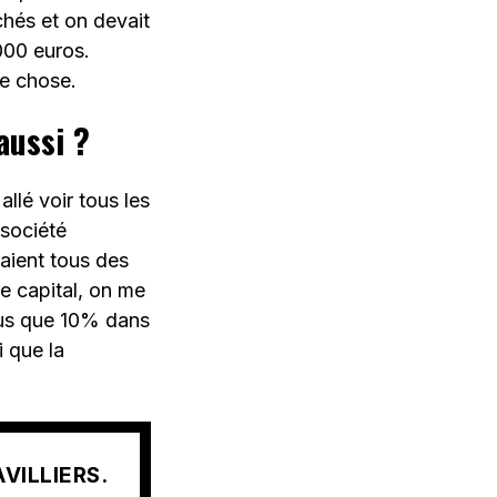
chés et on devait
000 euros.
ue chose.
aussi ?
allé voir tous les
 société
vaient tous des
le capital, on me
plus que 10% dans
i que la
VILLIERS.