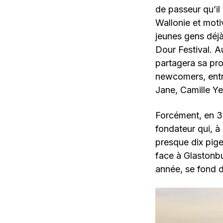
de passeur qu’il
Wallonie et moti
jeunes gens déj
Dour Festival. A
partagera sa pr
newcomers, entr
Jane, Camille Ye
Forcément, en 3
fondateur qui, à 
presque dix pige
face à Glastonb
année, se fond d