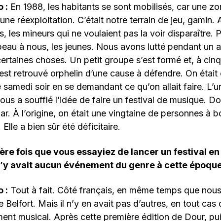
 :
En 1988, les habitants se sont mobilisés, car une zo
ne réexploitation. C’était notre terrain de jeu, gamin. A
s, les mineurs qui ne voulaient pas la voir disparaître. P
beau à nous, les jeunes. Nous avons lutté pendant un 
certaines choses. Un petit groupe s’est formé et, à cin
est retrouvé orphelin d’une cause à défendre. On étai
e samedi soir en se demandant ce qu’on allait faire. L’u
nous a soufflé l’idée de faire un festival de musique. D
ar. À l’origine, on était une vingtaine de personnes à b
 Elle a bien sûr été déficitaire.
ière fois que vous essayiez de lancer un festival en
l n’y avait aucun événement du genre à cette époque
 :
Tout à fait. Côté français, en même temps que nous
Belfort. Mais il n’y en avait pas d’autres, en tout cas
ment musical. Après cette première édition de Dour, p