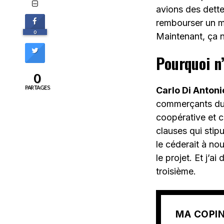
avions des dette
rembourser un mi
0
Maintenant, ça n
Pourquoi n’
0
PARTAGES
Carlo Di Antonio
commerçants du c
coopérative et c
clauses qui stip
le céderait à no
le projet. Et j’a
troisième.
MA COPIN