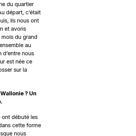
ne du quartier
u départ, c’était
uis, ils nous ont
an et avons
q mois du grand
t ensemble au
n d’entre nous
our est née ce
osser sur la
 Wallonie ? Un
.
 ont débuté les
 dans cette forme
uisque nous