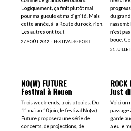
comme de grands défouloirs.
mesurée,
Logiquement, ça finit plutôt mal
progress
pour ma gueule et ma dignité. Mais
du grand
cette année, à la Route du rock, rien.
rassembl
Les autres ont tout
n’est pas
boue. Ce
27 AOÛT 2012
FESTIVAL
·
REPORT
31 JUILLE
NO(W) FUTURE
ROCK 
Festival à Rouen
Just di
Trois week-ends, trois utopies. Du
Voici un
11 mai au 10 juin, le festival No(w)
passage à
Future proposera une série de
garde au
concerts, de projections, de
a eu le m