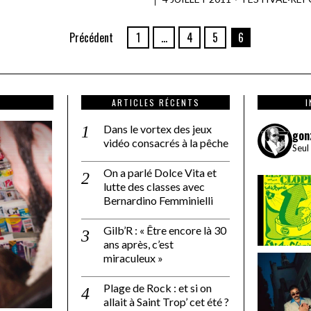
Précédent
1
…
4
5
6
ARTICLES RÉCENTS
Dans le vortex des jeux
gon
vidéo consacrés à la pêche
Seul
On a parlé Dolce Vita et
lutte des classes avec
Bernardino Femminielli
Gilb’R : « Être encore là 30
ans après, c’est
miraculeux »
Plage de Rock : et si on
allait à Saint Trop’ cet été ?