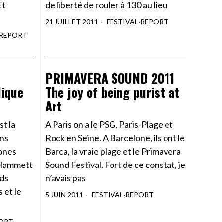
Et
de liberté de rouler à 130 au lieu
21 JUILLET 2011
FESTIVAL
·
REPORT
REPORT
PRIMAVERA SOUND 2011
lique
The joy of being purist at
Art
st la
A Paris on a le PSG, Paris-Plage et
ons
Rock en Seine. A Barcelone, ils ont le
tones
Barca, la vraie plage et le Primavera
k Hammett
Sound Festival. Fort de ce constat, je
uds
n’avais pas
 et le
5 JUIN 2011
FESTIVAL
·
REPORT
ORT