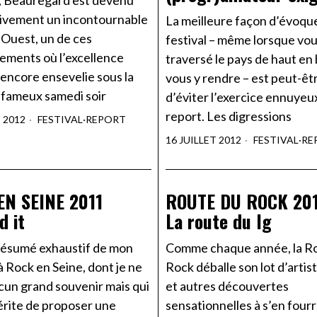
 Beauregard est devenu
ivement un incontournable
La meilleure façon d’évoqu
 Ouest, un de ces
festival – même lorsque vo
ements où l’excellence
traversé le pays de haut en
 encore ensevelie sous la
vous y rendre – est peut-êt
 fameux samedi soir
d’éviter l’exercice ennuyeu
report. Les digressions
T 2012
FESTIVAL
·
REPORT
16 JUILLET 2012
FESTIVAL
·
RE
EN SEINE 2011
ROUTE DU ROCK 20
d it
La route du Ig
 résumé exhaustif de mon
Comme chaque année, la R
 Rock en Seine, dont je ne
Rock déballe son lot d’artis
cun grand souvenir mais qui
et autres découvertes
érite de proposer une
sensationnelles à s’en fourr