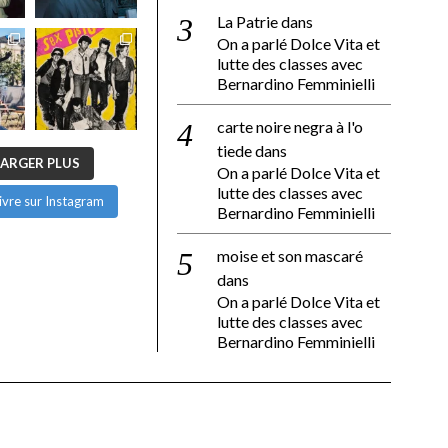
La Patrie
dans
On a parlé Dolce Vita et
lutte des classes avec
Bernardino Femminielli
carte noire negra à l'o
tiede
dans
ARGER PLUS
On a parlé Dolce Vita et
lutte des classes avec
ivre sur Instagram
Bernardino Femminielli
moise et son mascaré
dans
On a parlé Dolce Vita et
lutte des classes avec
Bernardino Femminielli