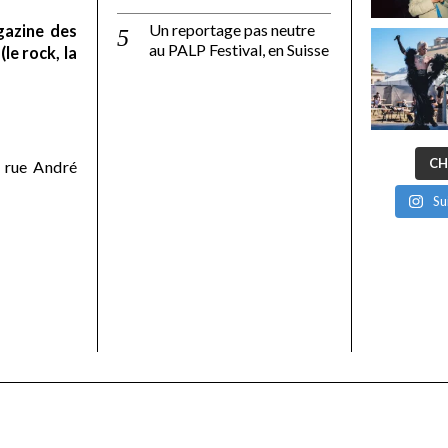
Un reportage pas neutre
gazine des
au PALP Festival, en Suisse
le rock, la
CH
 rue André
Su