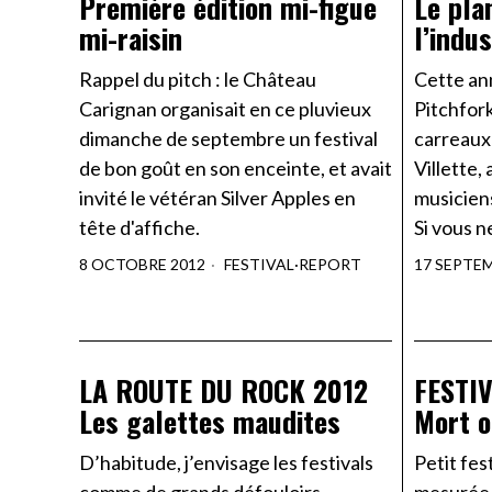
Première édition mi-figue
Le pla
mi-raisin
l’indu
Rappel du pitch : le Château
Cette an
Carignan organisait en ce pluvieux
Pitchfork
dimanche de septembre un festival
carreaux
de bon goût en son enceinte, et avait
Villette, 
invité le vétéran Silver Apples en
musicien
tête d'affiche.
Si vous 
8 OCTOBRE 2012
FESTIVAL
·
REPORT
17 SEPTE
LA ROUTE DU ROCK 2012
FESTI
Les galettes maudites
Mort o
D’habitude, j’envisage les festivals
Petit fes