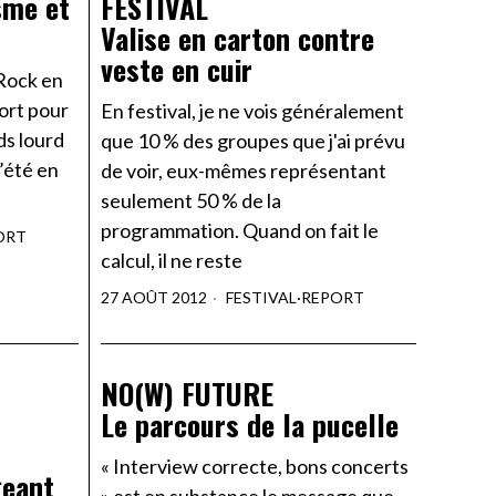
sme et
FESTIVAL
Valise en carton contre
veste en cuir
 Rock en
fort pour
En festival, je ne vois généralement
ds lourd
que 10 % des groupes que j'ai prévu
l’été en
de voir, eux-mêmes représentant
seulement 50 % de la
programmation. Quand on fait le
ORT
calcul, il ne reste
27 AOÛT 2012
FESTIVAL
·
REPORT
NO(W) FUTURE
Le parcours de la pucelle
« Interview correcte, bons concerts
geant