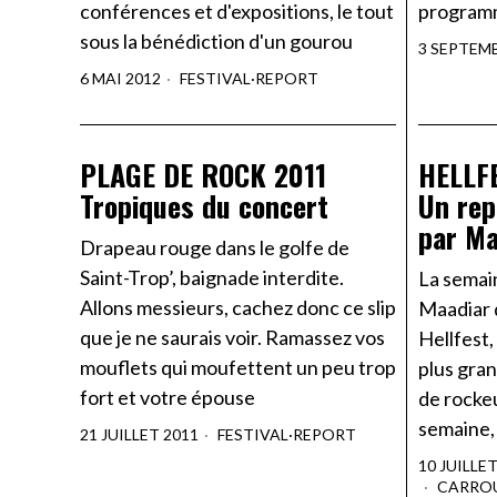
conférences et d'expositions, le tout
programm
sous la bénédiction d'un gourou
3 SEPTEM
6 MAI 2012
FESTIVAL
·
REPORT
PLAGE DE ROCK 2011
HELLFE
Tropiques du concert
Un rep
par Ma
Drapeau rouge dans le golfe de
Saint-Trop’, baignade interdite.
La semain
Allons messieurs, cachez donc ce slip
Maadiar 
que je ne saurais voir. Ramassez vos
Hellfest,
mouflets qui moufettent un peu trop
plus gra
fort et votre épouse
de rocke
semaine, 
21 JUILLET 2011
FESTIVAL
·
REPORT
10 JUILLE
CARRO