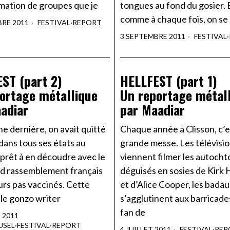
ation de groupes que je
tongues au fond du gosier. 
comme à chaque fois, on se
BRE 2011
FESTIVAL
·
REPORT
3 SEPTEMBRE 2011
FESTIVAL
·
ST (part 2)
HELLFEST (part 1)
ortage métallique
Un reportage métal
adiar
par Maadiar
e dernière, on avait quitté
Chaque année à Clisson, c’e
dans tous ses états au
grande messe. Les télévisi
 prêt à en découdre avec le
viennent filmer les autoch
nd rassemblement français
déguisés en sosies de Kir
urs pas vaccinés. Cette
et d’Alice Cooper, les bada
le gonzo writer
s’agglutinent aux barricades
fan de
T 2011
USEL
·
FESTIVAL
·
REPORT
4 JUILLET 2011
FESTIVAL
·
REP