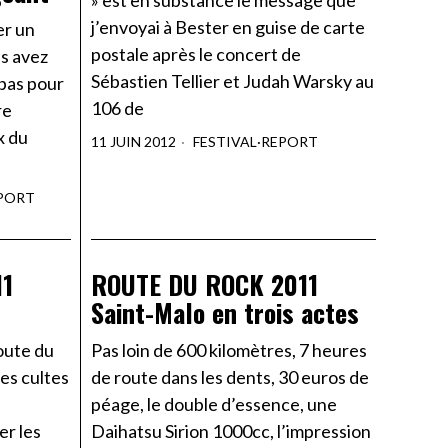
» est en substance le message que
j’envoyai à Bester en guise de carte
er un
postale après le concert de
us avez
Sébastien Tellier et Judah Warsky au
 bas pour
106 de
re
x du
11 JUIN 2012
FESTIVAL
·
REPORT
PORT
11
ROUTE DU ROCK 2011
Saint-Malo en trois actes
oute du
Pas loin de 600 kilomètres, 7 heures
tes cultes
de route dans les dents, 30 euros de
péage, le double d’essence, une
er les
Daihatsu Sirion 1000cc, l’impression