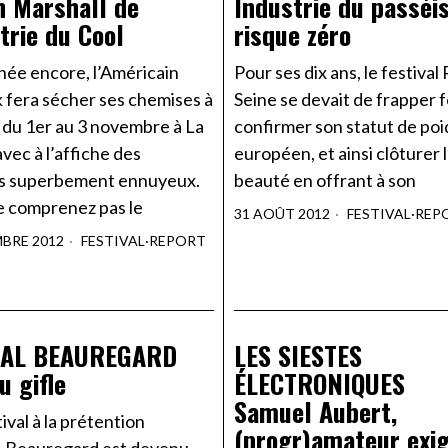
n Marshall de
Industrie du passéi
strie du Cool
risque zéro
née encore, l’Américain
Pour ses dix ans, le festival
 fera sécher ses chemises à
Seine se devait de frapper 
 du 1er au 3 novembre à La
confirmer son statut de poi
avec à l’affiche des
européen, et ainsi clôturer 
s superbement ennuyeux.
beauté en offrant à son
ne comprenez pas le
31 AOÛT 2012
FESTIVAL
·
REP
MBRE 2012
FESTIVAL
·
REPORT
VAL BEAUREGARD
LES SIESTES
u gifle
ÉLECTRONIQUES
Samuel Aubert,
tival à la prétention
(progr)amateur exi