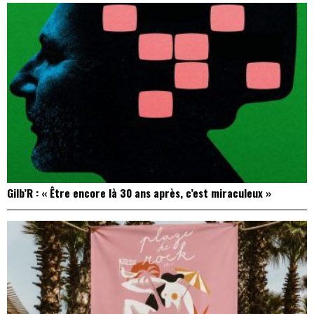
Gilb’R : « Être encore là 30 ans après, c’est miraculeux »