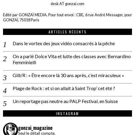
desk AT gonzai.com
Edité par GONZAÏ MEDIA. Pour tout envoi : CBE, 6 rue André Messager, pour
GONZAÏ, 75018 Paris
ARTICLES RÉCENTS
Dans le vortex des jeux vidéo consacrés à la pêche
On a parlé Dolce Vita et lutte des classes avec Bernardino
Femminielli
Gilb’R : « Être encore là 30 ans après, c’est miraculeux »
Plage de Rock : et si on allait à Saint Trop’ cet été ?
Un reportage pas neutre au PALP Festival, en Suisse
INSTAGRAM
gonzai_magazine
Seul le détail compte.