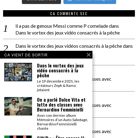
CA COMMENTE SEC
il a pas de genoux Messi comme P comelade
dans
Dans le vortex des jeux vidéo consacrés à la pêche
Dans le vortex des jeux vidéos consacrés à la pêche
dans
PACÔME THIELLEMENT
CA VIENT DE SORTIR
La séance d’Hip Gnose
Dans le vortex des jeux
vidéo consacrés à la
La Patrie
dans
pêche
On a parlé Dolce Vita et lutte des classes avec
Le 19 décembre 2025, les
Bernardino Femminielli
créateurs Zeph & Ramo
jetaient
carte noire negra à l'o tiede
dans
On a parlé Dolce Vita et
lutte des classes avec
On a parlé Dolce Vita et lutte des classes avec
Bernardino Femminielli
Bernardino Femminielli
Avec son dernier album
Mémoires d’un Auto-Sabotage,
moise et son mascaré
dans
Bernardino Femminielli
chante
On a parlé Dolce Vita et lutte des classes avec
Bernardino Femminielli