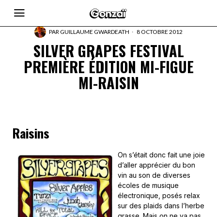
PAR
GUILLAUME GWARDEATH
8 OCTOBRE 2012
SILVER GRAPES FESTIVAL
PREMIÈRE ÉDITION MI-FIGUE
MI-RAISIN
Raisins
On s’était donc fait une joie
d’aller apprécier du bon
vin au son de diverses
écoles de musique
électronique, posés relax
sur des plaids dans l’herbe
grasse. Mais on ne va pas