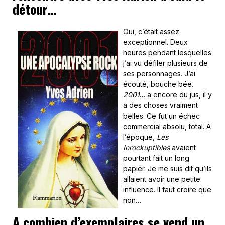
détour…
Oui, c’était assez
exceptionnel. Deux
heures pendant lesquelles
j’ai vu défiler plusieurs de
ses personnages. J’ai
écouté, bouche bée.
2001
… a encore du jus, il y
a des choses vraiment
belles. Ce fut un échec
commercial absolu, total. A
l’époque,
Les
Inrockuptibles
avaient
pourtant fait un long
papier. Je me suis dit qu’ils
allaient avoir une petite
influence. Il faut croire que
non…
A combien d’exemplaires se vend un