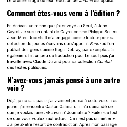
Le premier tirage de leur réédition de
Jérôme
est épuisé.
Comment êtes-vous venu à l’édition ?
En écrivant un roman que j’ai envoyé au Seuil, à Jean
Cayrol. Je suis un enfant de Cayrol comme Philippe Sollers,
Jean-Marc Roberts. Il m’a engagé comme lecteur pour sa
collection de jeunes écrivains qui s’appelait
Ecrire
où l’on
publiait des gens comme Régis Debray, par exemple. J’ai
également fait un peu de traduction pour Le seuil puis j’ai
travaillé avec Claude Durand pour sa collection
Combat
,
des textes politiques.
N’avez-vous jamais pensé à une autre
voie ?
Déjà, je ne sais pas si j’ai vraiment pensé à cette voie. Très
jeune, j’ai rencontré Gaston Gallimard, il m’a demandé ce
que je voulais faire : «Ecrivain ? Journaliste ? Faites-ce tout
ce que vous voulez sauf éditeur. Ce n’est pas un métier ».
J’ai peut-être l’esprit de contradiction. Après mon passage