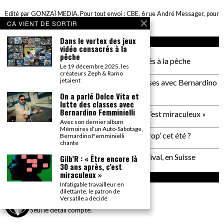
Edité par GONZAÏ MEDIA. Pour tout envoi : CBE, 6 rue André Messager, pour
GONZAÏ, 75018 Paris
CA VIENT DE SORTIR
Dans le vortex des jeux
ARTICLES RÉCENTS
vidéo consacrés à la
pêche
Dans le vortex des jeux vidéo consacrés à la pêche
Le 19 décembre 2025, les
créateurs Zeph & Ramo
jetaient
On a parlé Dolce Vita et lutte des classes avec Bernardino
Femminielli
On a parlé Dolce Vita et
lutte des classes avec
Bernardino Femminielli
Gilb’R : « Être encore là 30 ans après, c’est miraculeux »
Avec son dernier album
Mémoires d’un Auto-Sabotage,
Plage de Rock : et si on allait à Saint Trop’ cet été ?
Bernardino Femminielli
chante
Un reportage pas neutre au PALP Festival, en Suisse
Gilb’R : « Être encore là
30 ans après, c’est
miraculeux »
INSTAGRAM
Infatigable travailleur en
dilettante, le patron de
Versatile a décidé
gonzai_magazine
Seul le détail compte.