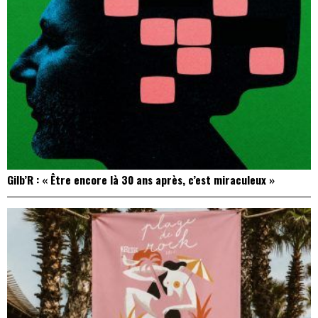
Gilb’R : « Être encore là 30 ans après, c’est miraculeux »