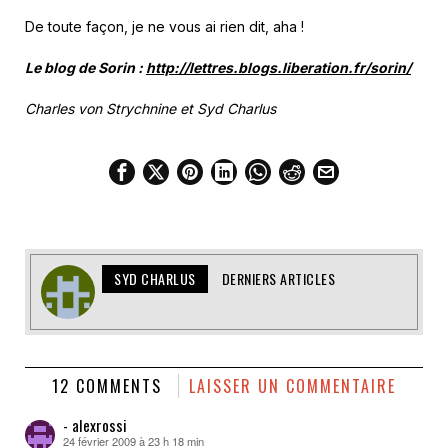
De toute façon, je ne vous ai rien dit, aha !
Le blog de Sorin :
http://lettres.blogs.liberation.fr/sorin/
Charles von Strychnine et Syd Charlus
SYD CHARLUS
DERNIERS ARTICLES
12 COMMENTS
LAISSER UN COMMENTAIRE
- alexrossi
24 février 2009 à 23 h 18 min
dit :