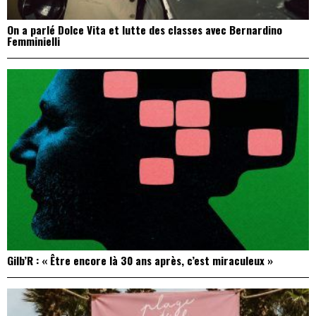
On a parlé Dolce Vita et lutte des classes avec Bernardino
Femminielli
Gilb’R : « Être encore là 30 ans après, c’est miraculeux »