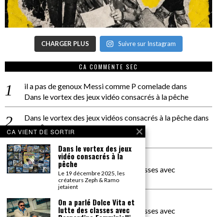
CHARGER PLUS
Suivre sur Instagram
CA COMMENTE SEC
il a pas de genoux Messi comme P comelade
dans
Dans le vortex des jeux vidéo consacrés à la pêche
Dans le vortex des jeux vidéos consacrés à la pêche
dans
PACÔME THIELLEMENT
CA VIENT DE SORTIR
La séance d’Hip Gnose
Dans le vortex des jeux
vidéo consacrés à la
La Patrie
dans
pêche
On a parlé Dolce Vita et lutte des classes avec
Le 19 décembre 2025, les
Bernardino Femminielli
créateurs Zeph & Ramo
jetaient
carte noire negra à l'o tiede
dans
On a parlé Dolce Vita et
lutte des classes avec
On a parlé Dolce Vita et lutte des classes avec