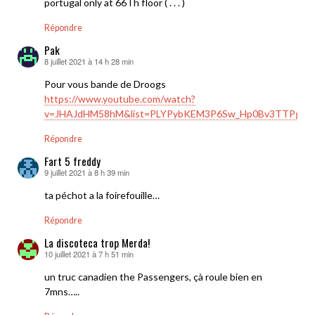
portugal only at 66Th floor ( . . . )
Répondre
Pak
8 juillet 2021 à 14 h 28 min
dit :
Pour vous bande de Droogs
https://www.youtube.com/watch?
v=JHAJdHM58hM&list=PLYPybKEM3P6Sw_Hp0Bv3TTPgLEls
Répondre
Fart 5 freddy
9 juillet 2021 à 8 h 39 min
dit :
ta péchot a la foirefouille…
Répondre
La discoteca trop Merda!
10 juillet 2021 à 7 h 51 min
dit :
un truc canadien the Passengers, çà roule bien en
7mns…..