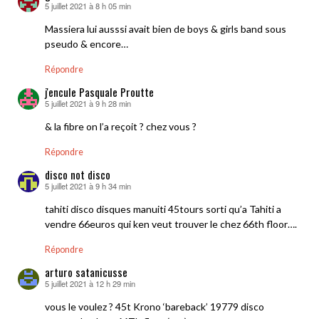
5 juillet 2021 à 8 h 05 min
dit :
Massiera lui ausssi avait bien de boys & girls band sous
pseudo & encore…
Répondre
j'encule Pasquale Proutte
5 juillet 2021 à 9 h 28 min
dit :
& la fibre on l’a reçoit ? chez vous ?
Répondre
disco not disco
5 juillet 2021 à 9 h 34 min
dit :
tahiti disco disques manuiti 45tours sorti qu’a Tahiti a
vendre 66euros qui ken veut trouver le chez 66th floor….
Répondre
arturo satanicusse
5 juillet 2021 à 12 h 29 min
dit :
vous le voulez ? 45t Krono ‘bareback’ 19779 disco