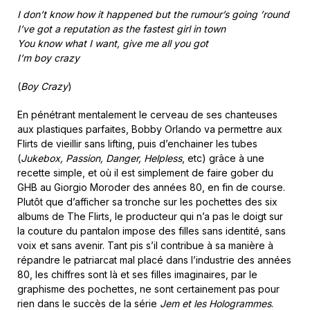
I don’t know how it happened but the rumour’s going ’round
I’ve got a reputation as the fastest girl in town
You know what I want, give me all you got
I’m boy crazy
(
Boy Crazy
)
En pénétrant mentalement le cerveau de ses chanteuses
aux plastiques parfaites, Bobby Orlando va permettre aux
Flirts de vieillir sans lifting, puis d’enchainer les tubes
(
Jukebox, Passion, Danger, Helpless
, etc) grâce à une
recette simple, et où il est simplement de faire gober du
GHB au Giorgio Moroder des années 80, en fin de course.
Plutôt que d’afficher sa tronche sur les pochettes des six
albums de The Flirts, le producteur qui n’a pas le doigt sur
la couture du pantalon impose des filles sans identité, sans
voix et sans avenir. Tant pis s’il contribue à sa manière à
répandre le patriarcat mal placé dans l’industrie des années
80, les chiffres sont là et ses filles imaginaires, par le
graphisme des pochettes, ne sont certainement pas pour
rien dans le succès de la série
Jem et les Hologrammes
.