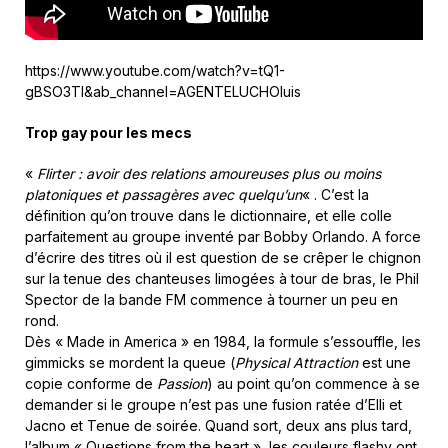
https://www.youtube.com/watch?v=tQ1-
gBSO3TI&ab_channel=AGENTELUCHOluis
Trop gay pour les mecs
«
Flirter : avoir des relations amoureuses plus ou moins
platoniques et passagères avec quelqu’un
« . C’est la
définition qu’on trouve dans le dictionnaire, et elle colle
parfaitement au groupe inventé par Bobby Orlando. A force
d’écrire des titres où il est question de se crêper le chignon
sur la tenue des chanteuses limogées à tour de bras, le Phil
Spector de la bande FM commence à tourner un peu en
rond.
Dès « Made in America » en 1984, la formule s’essouffle, les
gimmicks se mordent la queue (
Physical Attraction
est une
copie conforme de
Passion
) au point qu’on commence à se
demander si le groupe n’est pas une fusion ratée d’Elli et
Jacno et Tenue de soirée. Quand sort, deux ans plus tard,
l’album « Questions from the heart », les couleurs flashy ont