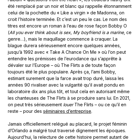
été remplacé par un noir et blanc qui rappelle étonnamment
celui de la pochette du « Like a virgin » de Madonna, on
croit l’histoire terminée. Et c’est un peu le cas. Le nom des
titres est encore un roman à l’eau de rose façon Bobby O
(
All you ever think about is sex, My boyfriend is a marine
, ce
genre…), mais le maquillage commence à craquer. La
blague durera sérieusement encore quelques années,
jusqu’à 1992 avec « Take A Chance On Me » où l’on peut
entendre les prémisses de l’eurodance qui s’apprête à
dévaler sur l’Europe – où The Flirts a de toute façon
toujours été le plus populaire. Après ça, l’ami Bobby,
estimant surement que la farce avait trop duré, laissa les
années 90 rivaliser avec la vulgarité qu’il avait pondu en
laboratoire dix ans plus tôt, et tout cela en autorisant même
les chanteuses de The Flirts à se produire sans lui. En 2021,
on peut très sérieusement
louer
The Flirts – ou ce qu’il en
reste – pour des
séminaires d’entreprise
.
Jamais officiellement relégué au placard, le projet féminin
d’Orlando a malgré tout traversé dignement les époques.
Aujourd’hui, la relecture de cette histoire permet autant de