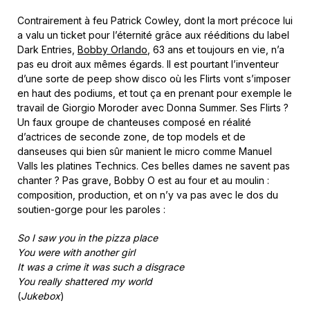
Contrairement à feu Patrick Cowley, dont la mort précoce lui
a valu un ticket pour l’éternité grâce aux rééditions du label
Dark Entries,
Bobby Orlando
, 63 ans et toujours en vie, n’a
pas eu droit aux mêmes égards. Il est pourtant l’inventeur
d’une sorte de peep show disco où les Flirts vont s’imposer
en haut des podiums, et tout ça en prenant pour exemple le
travail de Giorgio Moroder avec Donna Summer. Ses Flirts ?
Un faux groupe de chanteuses composé en réalité
d’actrices de seconde zone, de top models et de
danseuses qui bien sûr manient le micro comme Manuel
Valls les platines Technics. Ces belles dames ne savent pas
chanter ? Pas grave, Bobby O est au four et au moulin :
composition, production, et on n’y va pas avec le dos du
soutien-gorge pour les paroles :
So I saw you in the pizza place
You were with another girl
It was a crime it was such a disgrace
You really shattered my world
(
Jukebox
)