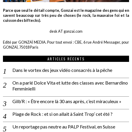
Parce que seul le détail compte, Gonzaï est le magazine des gens qui en
savent beaucoup sur très peu de choses (le rock, la mauvaise foi et la
cuisson des biftecks).
desk AT gonzai.com
Edité par GONZAÏ MEDIA. Pour tout envoi : CBE, 6 rue André Messager, pour
GONZAÏ, 75018 Paris
ARTICLES RÉCENTS
Dans le vortex des jeux vidéo consacrés à la pêche
On a parlé Dolce Vita et lutte des classes avec Bernardino
Femminielli
Gilb’R : « Être encore là 30 ans après, c’est miraculeux »
Plage de Rock : et si on allait à Saint Trop’ cet été ?
Un reportage pas neutre au PALP Festival, en Suisse