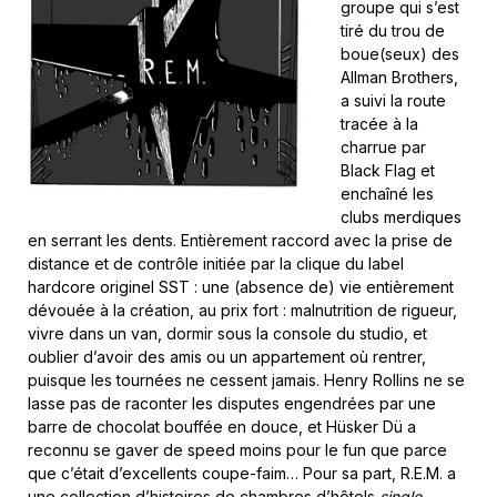
groupe qui s’est
tiré du trou de
boue(seux) des
Allman Brothers,
a suivi la route
tracée à la
charrue par
Black Flag et
enchaîné les
clubs merdiques
en serrant les dents. Entièrement raccord avec la prise de
distance et de contrôle initiée par la clique du label
hardcore originel SST : une (absence de) vie entièrement
dévouée à la création, au prix fort : malnutrition de rigueur,
vivre dans un van, dormir sous la console du studio, et
oublier d’avoir des amis ou un appartement où rentrer,
puisque les tournées ne cessent jamais. Henry Rollins ne se
lasse pas de raconter les disputes engendrées par une
barre de chocolat bouffée en douce, et Hüsker Dü a
reconnu se gaver de speed moins pour le fun que parce
que c’était d’excellents coupe-faim… Pour sa part, R.E.M. a
une collection d’histoires de chambres d’hôtels
single