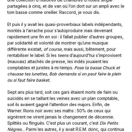
partagées à cinq, et de van où l’on dort sur un ampli avec le
tom basse comme oreiller. Raccord, je vous dis.
Et puis il y avait les quasi-proverbiaux labels indépendants,
montés à l’arrache pour s’autoproduire mais devenant
rapidement une fin en soi : il fallait publier d’autres groupes,
par solidarité et volonté de montrer qu’une musique
différente existait,
of course
, mais aussi, bêtement, pour
rentabiliser le label. Si les
teens
d’aujourd’hui s’improvisent
(mauvais) attachés de presse, les indés jouaient les
comptables et juristes à mi-temps.
Pose ta basse Chuck et
chausse tes lunettes, Bob demande si on peut faire le plein
ou si faut faire basket.
Sept ans plus tard, soit ces gars étaient morts de faim ou
suicidés en se taillant les veines avec un plan comptable,
soit ils avaient gagné l’attention des majors. Enfin, de
Warner. Rions noir avec ses maths : 50% de ceux qui
signèrent ne virent jamais le changement de décennie.
Splittés ou flingués. C’est plus un courant, c’est
Dix Petits
Nègres
… Parmi les autres, il y avait R.E.M. donc, qui continua