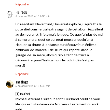
Répondre
Halfbob
5 octobre 2011 à 13 h 30 min
dit :
En rééditant Nevermind, Universal exploite jusqu’à l’os le
potentiel commercial extravagant de cet album (excellent
au demeurant). Triste mais logique. Ce que j’ai plus de mal
à comprendre, c’est ce qui peut pousser quelq’un à
claquer sa thune là-dedans pour découvrir un énième
embryon-de-morceau-de-Kurt-qui-répète-dans-le
garage-de-sa-mère, alors qu’il y a tant de trucs à
découvrir aujourd’hui (car non, le rock indé n’est pas
mort!)
Répondre
santiago
5 octobre 2011 à 16 h 43 min
dit :
[1] (suite)
Michael Azerrad a surtout écrit ‘Our band could be your
life’ qui est vite devenu le Nouveau Testament du rock
indé