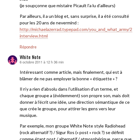
(je soupçonne que mistaire Picault l’a lu d’ailleurs)
Par ailleurs, il a un blog et, sans surprise, il a été consulté
pour les 20 ans de nevermind :
http://michaelazerrad.typepad.com/you_and_what_army/2011
interview.html
Répondre
White Note
6 octobre 2011 à 12 h 36 min
dit :
Intéressant comme article, mais finalement, qui est à
blâmer de ne pas employer la bonne « étiquette » ?
Il n’y a rien d’absolu dans l’utilisation d’un terme, et
chaque groupe a (évidemment) son propre son, mais doit
donner à l’écrit une idée, une direction sémantique de ce
que crée le groupe, pour attirer les gens vers leur
musique.
Par exemple, mon groupe White Note style Radiohead
(rock alternatif ?) / Sigur Ros (« post » rock ?) se définit
comme étant post / alternatif / atmosphérique, parce que