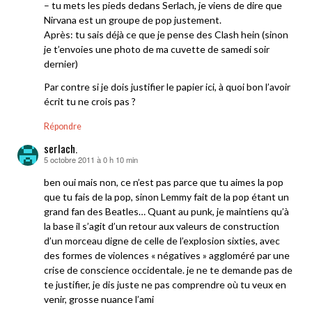
– tu mets les pieds dedans Serlach, je viens de dire que
Nirvana est un groupe de pop justement.
Après: tu sais déjà ce que je pense des Clash hein (sinon
je t’envoies une photo de ma cuvette de samedi soir
dernier)
Par contre si je dois justifier le papier ici, à quoi bon l’avoir
écrit tu ne crois pas ?
Répondre
serlach.
5 octobre 2011 à 0 h 10 min
dit :
ben oui mais non, ce n’est pas parce que tu aimes la pop
que tu fais de la pop, sinon Lemmy fait de la pop étant un
grand fan des Beatles… Quant au punk, je maintiens qu’à
la base il s’agit d’un retour aux valeurs de construction
d’un morceau digne de celle de l’explosion sixties, avec
des formes de violences « négatives » aggloméré par une
crise de conscience occidentale. je ne te demande pas de
te justifier, je dis juste ne pas comprendre où tu veux en
venir, grosse nuance l’ami