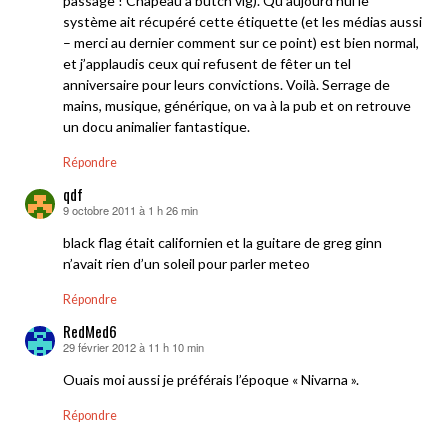
passage ! Chapeau à butch vig). Qu’aujourd’hui le
système ait récupéré cette étiquette (et les médias aussi
– merci au dernier comment sur ce point) est bien normal,
et j’applaudis ceux qui refusent de fêter un tel
anniversaire pour leurs convictions. Voilà. Serrage de
mains, musique, générique, on va à la pub et on retrouve
un docu animalier fantastique.
Répondre
qdf
9 octobre 2011 à 1 h 26 min
dit :
black flag était californien et la guitare de greg ginn
n’avait rien d’un soleil pour parler meteo
Répondre
RedMed6
29 février 2012 à 11 h 10 min
dit :
Ouais moi aussi je préférais l’époque « Nivarna ».
Répondre