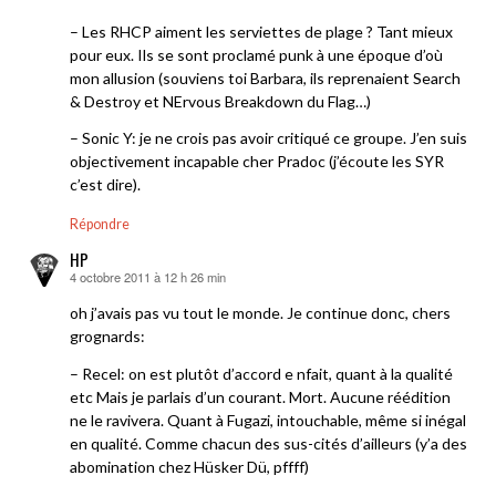
– Les RHCP aiment les serviettes de plage ? Tant mieux
pour eux. Ils se sont proclamé punk à une époque d’où
mon allusion (souviens toi Barbara, ils reprenaient Search
& Destroy et NErvous Breakdown du Flag…)
– Sonic Y: je ne crois pas avoir critiqué ce groupe. J’en suis
objectivement incapable cher Pradoc (j’écoute les SYR
c’est dire).
Répondre
HP
4 octobre 2011 à 12 h 26 min
dit :
oh j’avais pas vu tout le monde. Je continue donc, chers
grognards:
– Recel: on est plutôt d’accord e nfait, quant à la qualité
etc Mais je parlais d’un courant. Mort. Aucune réédition
ne le ravivera. Quant à Fugazi, intouchable, même si inégal
en qualité. Comme chacun des sus-cités d’ailleurs (y’a des
abomination chez Hüsker Dü, pffff)