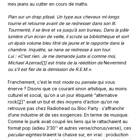
mes jeans au cutter en cours de maths.
Plan sur un drap plissé. Un type aux cheveux mi-longs
tourne et retourne avant de se redresser dans son lit.
Tourmenté, il se lève et va jusqu’à son bureau. Dans la pâle
lumière d’un écran de veille, il scrute sa bibliothèque et sort
un épais volume bleu titré de jaune et le rapporte dans la
chambre. Inquiète, sa nana se redresse à son tour.
Lui : «C’est rien. Je me demande juste si comme moi,
Michael Azerrad
[1]
est triste de la réédition de
Nevermind
ou s’il est fier de la démission de R.E.M.».
Franchement, c’est le mot
mode
ou
pensée
qui vous
énerve ? Disons que ce courant sinon artistique, au moins
culturel et social, qu’on a un jour étiqueté “alternative
rock
[2]
” avait un but et des moyens d’action qu’on ne
retrouve pas chez Radiohead ou Bloc Party : s’affranchir
d’une industrie et de ses exigences. En terme de musique.
Comme le punk avait coupé les liens qui le rattachaient au
format pop (adieu 3’30’’ et autres verse/chorus/verse), ces
peculiar-eighties
tiraient la chasse sur, en vrac : production