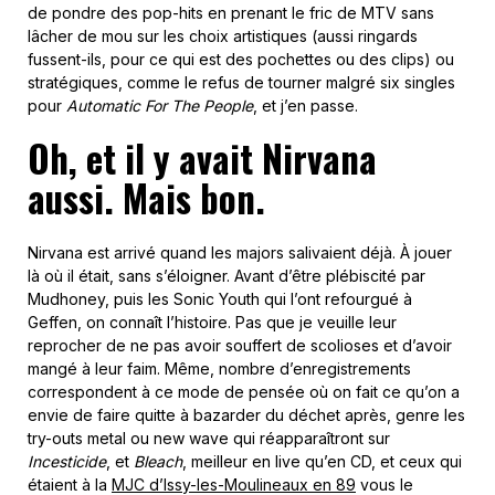
de pondre des pop-hits en prenant le fric de MTV sans
lâcher de mou sur les choix artistiques (aussi ringards
fussent-ils, pour ce qui est des pochettes ou des clips) ou
stratégiques, comme le refus de tourner malgré six singles
pour
Automatic For The People
, et j’en passe.
Oh, et il y avait Nirvana
aussi. Mais bon.
Nirvana est arrivé quand les majors salivaient déjà. À jouer
là où il était, sans s’éloigner. Avant d’être plébiscité par
Mudhoney, puis les Sonic Youth qui l’ont refourgué à
Geffen, on connaît l’histoire. Pas que je veuille leur
reprocher de ne pas avoir souffert de scolioses et d’avoir
mangé à leur faim. Même, nombre d’enregistrements
correspondent à ce mode de pensée où on fait ce qu’on a
envie de faire quitte à bazarder du déchet après, genre les
try-outs metal ou new wave qui réapparaîtront sur
Incesticide
, et
Bleach
, meilleur en live qu’en CD, et ceux qui
étaient à la
MJC d’Issy-les-Moulineaux en 89
vous le