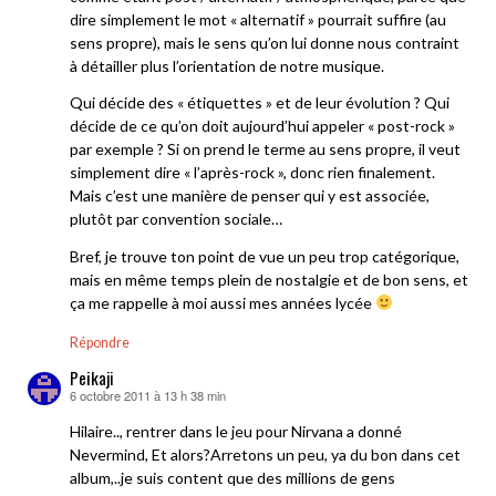
dire simplement le mot « alternatif » pourrait suffire (au
sens propre), mais le sens qu’on lui donne nous contraint
à détailler plus l’orientation de notre musique.
Qui décide des « étiquettes » et de leur évolution ? Qui
décide de ce qu’on doit aujourd’hui appeler « post-rock »
par exemple ? Si on prend le terme au sens propre, il veut
simplement dire « l’après-rock », donc rien finalement.
Mais c’est une manière de penser qui y est associée,
plutôt par convention sociale…
Bref, je trouve ton point de vue un peu trop catégorique,
mais en même temps plein de nostalgie et de bon sens, et
ça me rappelle à moi aussi mes années lycée
Répondre
Peikaji
6 octobre 2011 à 13 h 38 min
dit :
Hilaire.., rentrer dans le jeu pour Nirvana a donné
Nevermind, Et alors?Arretons un peu, ya du bon dans cet
album,..je suis content que des millions de gens