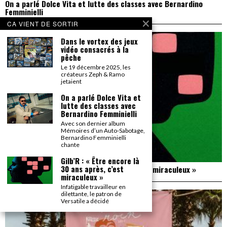
On a parlé Dolce Vita et lutte des classes avec Bernardino
Femminielli
CA VIENT DE SORTIR
Dans le vortex des jeux
vidéo consacrés à la
pêche
Le 19 décembre 2025, les
créateurs Zeph & Ramo
jetaient
On a parlé Dolce Vita et
lutte des classes avec
Bernardino Femminielli
Avec son dernier album
Mémoires d’un Auto-Sabotage,
Bernardino Femminielli
chante
Gilb’R : « Être encore là
30 ans après, c’est
Gilb’R : « Être encore là 30 ans après, c’est miraculeux »
miraculeux »
Infatigable travailleur en
dilettante, le patron de
Versatile a décidé