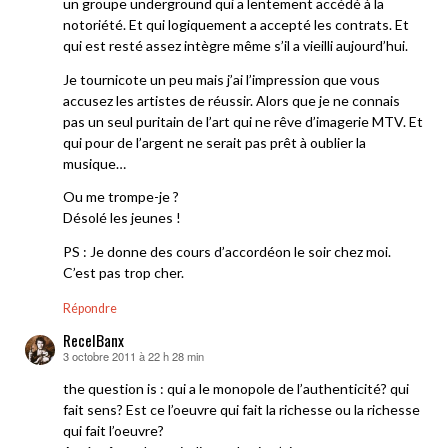
un groupe underground qui a lentement accédé à la
notoriété. Et qui logiquement a accepté les contrats. Et
qui est resté assez intègre même s’il a vieilli aujourd’hui.
Je tournicote un peu mais j’ai l’impression que vous
accusez les artistes de réussir. Alors que je ne connais
pas un seul puritain de l’art qui ne rêve d’imagerie MTV. Et
qui pour de l’argent ne serait pas prêt à oublier la
musique…
Ou me trompe-je ?
Désolé les jeunes !
PS : Je donne des cours d’accordéon le soir chez moi.
C’est pas trop cher.
Répondre
RecelBanx
3 octobre 2011 à 22 h 28 min
dit :
the question is : qui a le monopole de l’authenticité? qui
fait sens? Est ce l’oeuvre qui fait la richesse ou la richesse
qui fait l’oeuvre?