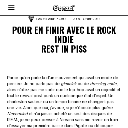
PAR
HILAIRE PICAULT
3 OCTOBRE 2011
POUR EN FINIR AVEC LE ROCK
INDIE
REST IN PISS
Parce qu’on parle là d’un mouvement qui avait un mode de
pensée. Je ne parle pas de
gimmick
ou de
dressing code
,
alors n’allez pas me sortir que le trip-hop avait un objectif et
tout le revival post-punk un quelconque état d’esprit. Un
charleston sauteur ou un tempo binaire ne changent pas
une vie. Alors que oui, j’avoue, si je n’écoute plus guère
Nevermind
et n’ai jamais acheté un seul des disques de
R.E.M., je ne peux penser à Nirvana sans me revoir en train
d’essayer ma première basse dans Pigalle ou découper