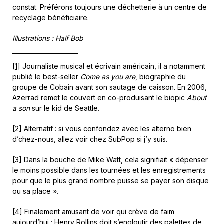
constat. Préférons toujours une déchetterie à un centre de
recyclage bénéficiaire.
Illustrations : Half Bob
[1]
Journaliste musical et écrivain américain, il a notamment
publié le best-seller
Come as you are
, biographie du
groupe de Cobain avant son sautage de caisson. En 2006,
Azerrad remet le couvert en co-produisant le biopic
About
a son
sur le kid de Seattle.
[2]
Alternatif : si vous confondez avec les alterno bien
d’chez-nous, allez voir chez SubPop si j’y suis.
[3]
Dans la bouche de Mike Watt, cela signifiait « dépenser
le moins possible dans les tournées et les enregistrements
pour que le plus grand nombre puisse se payer son disque
ou sa place ».
[4]
Finalement amusant de voir qui crève de faim
aujourd’hui : Henry Rollins doit s’engloutir des palettes de