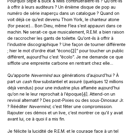
Pourquoi Stipe & Buck & Mills continueraient-ils ? Qu’ont-ils
à offrir à leurs auditeurs ? Un énième disque de pop au
numéro de série inaperçu dans un catalogue ? Quand on
voit déjà ce qu’est devenu Thom York, le chanteur atone
(for peace)… Bon Dieu, même Flea s’est appauvri dans ce
machin. Ne serait-ce que musicalement, R.E.M. a bien raison
de raccrocher les gants de toilette. Qu’ont-ils à offrir à
l’industrie discographique ? Une façon de tourner différente
; hier le mot d’ordre était “écono
[3]
” pour toucher un public
différent, aujourd’hui c’est “écolo”. Je me demande ce que
sifflote une empreinte carbone en rentrant chez elle…
Qu’apporte
Nevermind
aux générations d’aujourd’hui ? À
part un
cash flow
substantiel et assuré (quelques 12 millions
déjà vendus) pour une industrie plus affamée aujourd’hui
qu’on ne le leur reprochait à l’époque
[4]
. Attend-on un
revival alternatif ? Des post-Pixies ou des sous-Dinosaur Jr.
? Rééditer
Nevermind,
c’est fêter une compromission.
Rajouter ces démos et un live, c’est montrer ce qu’il y avait
avant lui, ce à quoi il a mis fin.
Je félicite la lucidité de R.E.M. et le courage face à un tel