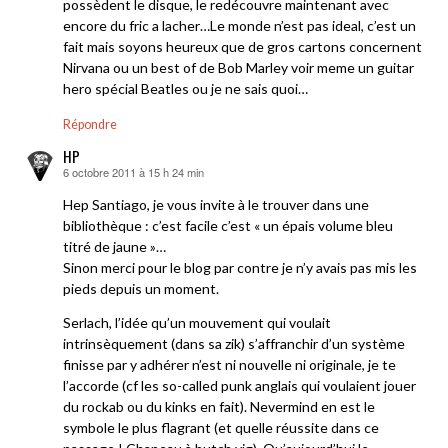
possèdent le disque, le redécouvre maintenant avec
encore du fric a lacher…Le monde n’est pas ideal, c’est un
fait mais soyons heureux que de gros cartons concernent
Nirvana ou un best of de Bob Marley voir meme un guitar
hero spécial Beatles ou je ne sais quoi…
Répondre
HP
6 octobre 2011 à 15 h 24 min
dit :
Hep Santiago, je vous invite à le trouver dans une
bibliothèque : c’est facile c’est « un épais volume bleu
titré de jaune »…
Sinon merci pour le blog par contre je n’y avais pas mis les
pieds depuis un moment.
Serlach, l’idée qu’un mouvement qui voulait
intrinsèquement (dans sa zik) s’affranchir d’un système
finisse par y adhérer n’est ni nouvelle ni originale, je te
l’accorde (cf les so-called punk anglais qui voulaient jouer
du rockab ou du kinks en fait). Nevermind en est le
symbole le plus flagrant (et quelle réussite dans ce