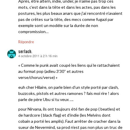
Après, être altern, indie, under, je n’aime pas trop ces
mots, c’est dans la tête et dans les actes, pas dans les
postures, les plus beaux anars que j’ai rencontré n’avaient
pas de crêtes sur la tête, des mecs comme fugazi par
exemple sont un modèle sur la durée de non
compromission…
Répondre
serlach.
4 octobre 2011 à 2 h 16 min
dit :
« Comme le punk avait coupé les liens qui le rattachaient
au format pop (adieu 3’30’’ et autres
verse/chorus/verse) »
euh cher Hilaire, on parle bien d’un style porté par clash,
buzzcoks, pistols et autres ramones ? fais moi rire ! alors
parle de père Ubu si tu veux ….
pour Nirvana, ils ont toujours été fan de pop ( beatles) et
de hardcore ( black flag) et d’indie (les Melvins dont
cobain a porté les amplis). Faut arrêter de cracher dans la
sueur de Nevermind, sa prod n’est pas non plus un truc de