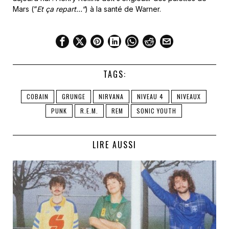
Mars (“
Et ça repart…”
) à la santé de Warner.
TAGS:
COBAIN
GRUNGE
NIRVANA
NIVEAU 4
NIVEAUX
PUNK
R.E.M.
REM
SONIC YOUTH
LIRE AUSSI