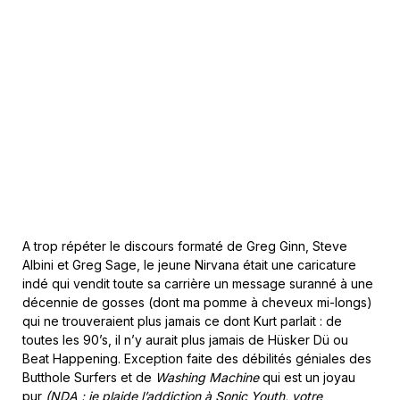
A trop répéter le discours formaté de Greg Ginn, Steve
Albini et Greg Sage, le jeune Nirvana était une caricature
indé qui vendit toute sa carrière un message suranné à une
décennie de gosses (dont ma pomme à cheveux mi-longs)
qui ne trouveraient plus jamais ce dont Kurt parlait : de
toutes les 90’s, il n’y aurait plus jamais de Hüsker Dü ou
Beat Happening. Exception faite des débilités géniales des
Butthole Surfers et de
Washing Machine
qui est un joyau
pur
(NDA : je plaide l’addiction à Sonic Youth, votre