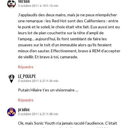
Vernon
3 octobre 2011 à 19 h 13 min
dit :
J’applaudis des deux mains, mais je ne peux m’empêcher
une remarque : les Red Hot sont des Californiens : entre
le punk et le soleil, le choix était vite fait. Eux aussi ont eu
leurs lot de plan couchette sur la tête d’ampli de
l’ampeg… aujourd’hui, ils font semblant de faire les
zouaves sur le toit d’un immeuble alors qu’ils feraient
mieux d’en sauter. Effectivement, bravo à REM d’accepter
de vieillir. Et bravo à toi, camarade.
Répondre
LE_POULPE
3 octobre 2011 à 21 h 34 min
dit :
Putain Hilaire t’es un visionnaire …
Répondre
pradoc
3 octobre 2011 à 21 h 48 min
dit :
Ok, mais Sonic Youth n’a jamais racolé l’audience. C’était