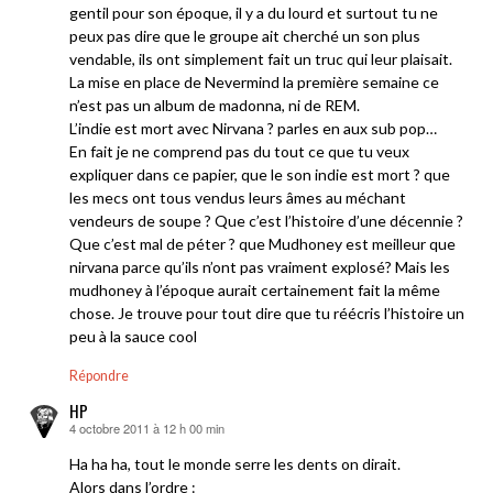
gentil pour son époque, il y a du lourd et surtout tu ne
peux pas dire que le groupe ait cherché un son plus
vendable, ils ont simplement fait un truc qui leur plaisait.
La mise en place de Nevermind la première semaine ce
n’est pas un album de madonna, ni de REM.
L’indie est mort avec Nirvana ? parles en aux sub pop…
En fait je ne comprend pas du tout ce que tu veux
expliquer dans ce papier, que le son indie est mort ? que
les mecs ont tous vendus leurs âmes au méchant
vendeurs de soupe ? Que c’est l’histoire d’une décennie ?
Que c’est mal de péter ? que Mudhoney est meilleur que
nirvana parce qu’ils n’ont pas vraiment explosé? Mais les
mudhoney à l’époque aurait certainement fait la même
chose. Je trouve pour tout dire que tu réécris l’histoire un
peu à la sauce cool
Répondre
HP
4 octobre 2011 à 12 h 00 min
dit :
Ha ha ha, tout le monde serre les dents on dirait.
Alors dans l’ordre :