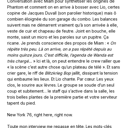
Conversation avec Miam pour synthétiser les origines de
Phantom et comment on en arrive à bosser avec Lio, certes
copine de Jacques Duvall (son parolier historique) mais ô
combien éloignée du son garage du combo. Les balances
suivent mais ne démarrent vraiment qu’à son arrivée à elle,
veste de cuir et chapeau de feutre. Joint en bouche, elle
monte, saisit un micro et les paroles sur un pupitre. Ça
ricane. Je prends conscience des propos de Miam : «
On
répète très peu. Là on arrive, on a pas répété depuis au
moins quinze jours. C’est difficile, l’agenda de Wanda est
très chargé…
» Ici et là, on peut entendre le crew railler que
« la scène c’est autre chose qu’un plateau de télé ». Et sans
crier gare, le riff de
Blitzkrieg Bop
jaillit, dissipant la tension
qui embaume les lieux. Et Lio chante. Par cœur. Les yeux
clos, le sourire aux lèvres. Le groupe se soude d’un seul
coup et subitement… le staff qui s’active dans la salle, les
trois belles plantes de la première partie et votre serviteur
tapent du pied.
New York 76, right here, right now.
Toute mon interview me repasse en tête. Les mots-clés