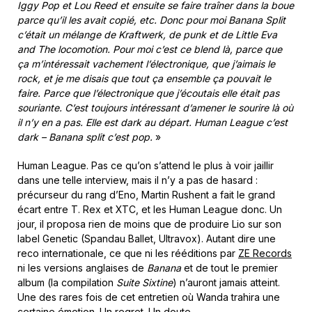
Iggy Pop et Lou Reed et ensuite se faire traîner dans la boue
parce qu’il les avait copié, etc. Donc pour moi Banana Split
c’était un mélange de Kraftwerk, de punk et de Little Eva
and The locomotion. Pour moi c’est ce blend là, parce que
ça m’intéressait vachement l’électronique, que j’aimais le
rock, et je me disais que tout ça ensemble ça pouvait le
faire. Parce que l’électronique que j’écoutais elle était pas
souriante. C’est toujours intéressant d’amener le sourire là où
il n’y en a pas. Elle est dark au départ. Human League c’est
dark – Banana split c’est pop.
»
Human League. Pas ce qu’on s’attend le plus à voir jaillir
dans une telle interview, mais il n’y a pas de hasard :
précurseur du rang d’Eno, Martin Rushent a fait le grand
écart entre T. Rex et XTC, et les Human League donc. Un
jour, il proposa rien de moins que de produire Lio sur son
label Genetic (Spandau Ballet, Ultravox). Autant dire une
reco internationale, ce que ni les rééditions par
ZE Records
ni les versions anglaises de
Banana
et de tout le premier
album (la compilation
Suite Sixtine
) n’auront jamais atteint.
Une des rares fois de cet entretien où Wanda trahira une
certaine émotion. Un regret. Un doute…