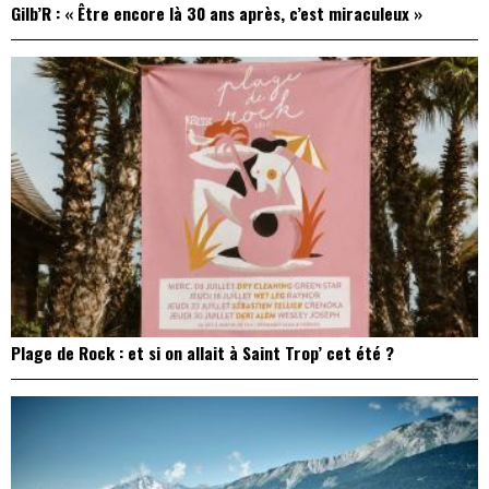
Gilb’R : « Être encore là 30 ans après, c’est miraculeux »
Plage de Rock : et si on allait à Saint Trop’ cet été ?