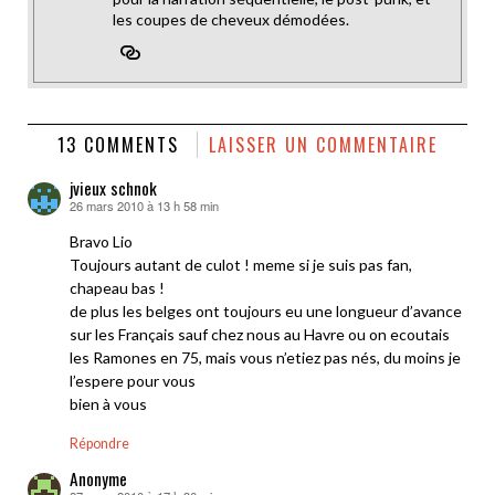
les coupes de cheveux démodées.
13 COMMENTS
LAISSER UN COMMENTAIRE
jvieux schnok
26 mars 2010 à 13 h 58 min
dit :
Bravo Lio
Toujours autant de culot ! meme si je suis pas fan,
chapeau bas !
de plus les belges ont toujours eu une longueur d’avance
sur les Français sauf chez nous au Havre ou on ecoutais
les Ramones en 75, mais vous n’etiez pas nés, du moins je
l’espere pour vous
bien à vous
Répondre
Anonyme