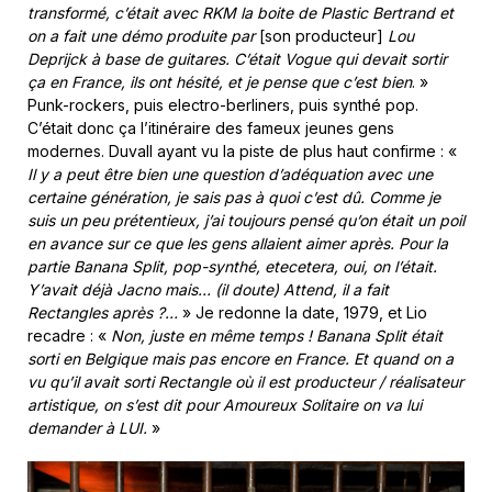
transformé, c’était avec RKM la boite de Plastic Bertrand et
on a fait une démo produite par
[son producteur]
Lou
Deprijck à base de guitares. C’était Vogue qui devait sortir
ça en France, ils ont hésité, et je pense que c’est bien
. »
Punk-rockers, puis electro-berliners, puis synthé pop.
C’était donc ça l’itinéraire des fameux jeunes gens
modernes. Duvall ayant vu la piste de plus haut confirme : «
Il y a peut être bien une question d’adéquation avec une
certaine génération, je sais pas à quoi c’est dû. Comme je
suis un peu prétentieux, j’ai toujours pensé qu’on était un poil
en avance sur ce que les gens allaient aimer après. Pour la
partie Banana Split, pop-synthé, etecetera, oui, on l’était.
Y’avait déjà Jacno mais… (il doute) Attend, il a fait
Rectangles après ?…
» Je redonne la date, 1979, et Lio
recadre : «
Non, juste en même temps ! Banana Split était
sorti en Belgique mais pas encore en France. Et quand on a
vu qu’il avait sorti Rectangle où il est producteur / réalisateur
artistique, on s’est dit pour Amoureux Solitaire on va lui
demander à LUI.
»