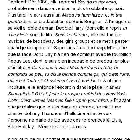
Peellaert. Dès 1980, elle reprend
You go to my head
,
probablement dans sa version la plus troublante qui soit.
Plus tard il y aura aussi un
Maggy’s farm jazzy
, et
In the
ghetto
dans une adaptation de Boris Bergman. A l’image de
sa vieille idole d’antan, Debbie Harry (dont elle a repris
In
The Flesh,
sous le titre
Sous le charme
), elle est fan des
musicals de broadway, des girls groups et se met à pester
quand je compare les Supremes à du doo wap. M’assène
que la fade Doris Day n’a rien de commun avec le tourbillon
Peggy Lee, dont je suis bien incapable de bredouiller plus
d’un titre. «
Ca n’a rien à voir ! Mais toi dans ta tête, tu
confonds un peu, tu dis la blonde comme ça, qui c’est l’une,
qui c’est l’autre ? Absolument rien à voir !
» Devant mon
inculture, elle enfonce l’escarpin dans la plaie : «
Et les
Shangrila’s ? C’était juste le groupe préféré des New York
Dolls. C’est James Dean en fille ! Open your mind.
» Et avant
que je réalise que je suis dans les cordes, se met à me
chanter Johnny Thunders. J’hallucine à haute voix.
Personne ne parle de Lio avec ces références là. Elvis,
Billie Holiday… Même les Dolls. Jamais.
Alors quoi de plus normal que de la retrouver aux côtés de