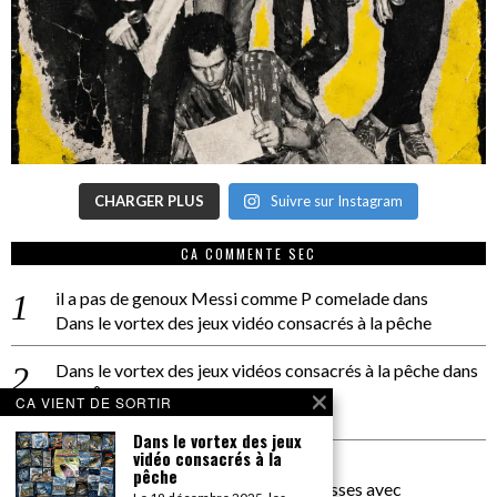
CHARGER PLUS
Suivre sur Instagram
CA COMMENTE SEC
il a pas de genoux Messi comme P comelade
dans
Dans le vortex des jeux vidéo consacrés à la pêche
Dans le vortex des jeux vidéos consacrés à la pêche
dans
PACÔME THIELLEMENT
CA VIENT DE SORTIR
La séance d’Hip Gnose
Dans le vortex des jeux
vidéo consacrés à la
La Patrie
dans
pêche
On a parlé Dolce Vita et lutte des classes avec