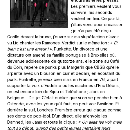
endurants et les pressés.
Les premiers veulent vous
survivre, les seconds
veulent en finir. Ce jour là,
j’étais venu pour encaisser
; je n’ai pas été déçu.
Gorille devant la brune, j’ouvre sur ma stupéfaction d’avoir
vu Lio chanter les Ramones. Verdict sur le même ton : «
Et
bien c’est une erreur !
». Punkette. Un divorce et une
dictature ont amené sa famille portugaise à Bruxelles où,
devenue adolescente de quatorze ans, elle zone au Café
du Coin, repère de punks plus Margerin que CBGB qu’elle
arpente avec un blouson en cuir et dédain, en écoutant du
punk. Punkette, je veux bien mais en France en 76, à part
supporter la voix d’Eudeline ou les machines d’Eric Débris,
on est encore loin de Bijou et Téléphone ; alors en
Belgique… Dis-je. C’était oublier que si on se penche bien à
Ostende, avec les yeux qu’il faut, on peut voir Basildon. Et
derrière la suif, Londres. Première erreur qui claque comme
ses dents de pop-idol. D’un direct, elle m’envoie les
Damned, les Jams et toute la clique : «
On allait les voir mais
tout au début, quand des petits jeunes mettaient leurs