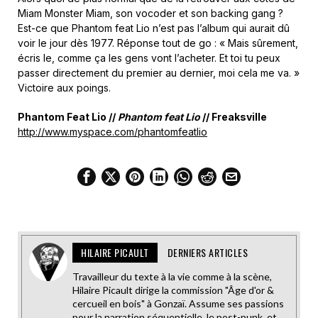
Miam Monster Miam, son vocoder et son backing gang ?
Est-ce que Phantom feat Lio n’est pas l’album qui aurait dû
voir le jour dès 1977. Réponse tout de go : « Mais sûrement,
écris le, comme ça les gens vont l’acheter. Et toi tu peux
passer directement du premier au dernier, moi cela me va. »
Victoire aux poings.
Phantom Feat Lio //
Phantom feat Lio
// Freaksville
http://www.myspace.com/phantomfeatlio
HILAIRE PICAULT
DERNIERS ARTICLES
Travailleur du texte à la vie comme à la scène,
Hilaire Picault dirige la commission "Âge d'or &
cercueil en bois" à Gonzaï. Assume ses passions
pour la narration séquentielle, le post-punk, et