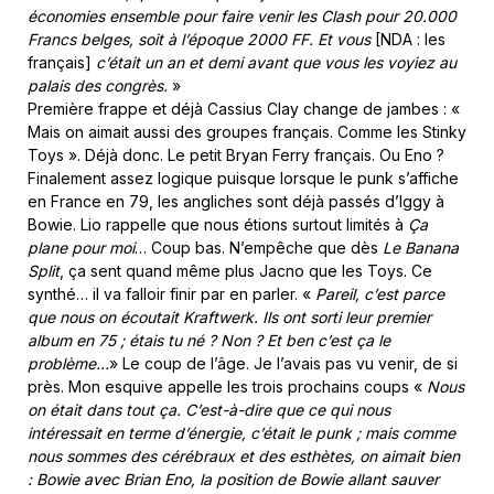
économies ensemble pour faire venir les Clash pour 20.000
Francs belges, soit à l’époque 2000 FF. Et vous
[NDA : les
français]
c’était un an et demi avant que vous les voyiez au
palais des congrès.
»
Première frappe et déjà Cassius Clay change de jambes : «
Mais on aimait aussi des groupes français. Comme les Stinky
Toys ». Déjà donc. Le petit Bryan Ferry français. Ou Eno ?
Finalement assez logique puisque lorsque le punk s’affiche
en France en 79, les angliches sont déjà passés d’Iggy à
Bowie. Lio rappelle que nous étions surtout limités à
Ça
plane pour moi
… Coup bas. N’empêche que dès
Le Banana
Split
, ça sent quand même plus Jacno que les Toys. Ce
synthé… il va falloir finir par en parler. «
Pareil, c’est parce
que nous on écoutait Kraftwerk. Ils ont sorti leur premier
album en 75 ; étais tu né ? Non ? Et ben c’est ça le
problème…
» Le coup de l’âge. Je l’avais pas vu venir, de si
près. Mon esquive appelle les trois prochains coups «
Nous
on était dans tout ça. C’est-à-dire que ce qui nous
intéressait en terme d’énergie, c’était le punk ; mais comme
nous sommes des cérébraux et des esthètes, on aimait bien
: Bowie avec Brian Eno, la position de Bowie allant sauver