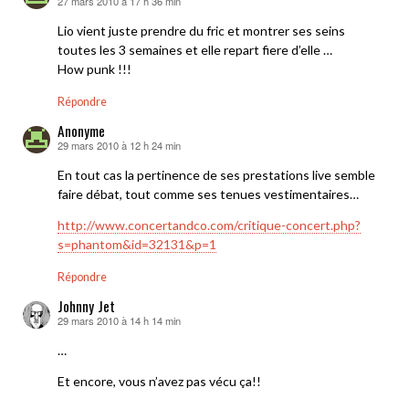
27 mars 2010 à 17 h 36 min
dit :
Lio vient juste prendre du fric et montrer ses seins
toutes les 3 semaines et elle repart fiere d’elle …
How punk !!!
Répondre
Anonyme
29 mars 2010 à 12 h 24 min
dit :
En tout cas la pertinence de ses prestations live semble
faire débat, tout comme ses tenues vestimentaires…
http://www.concertandco.com/critique-concert.php?
s=phantom&id=32131&p=1
Répondre
Johnny Jet
29 mars 2010 à 14 h 14 min
dit :
…
Et encore, vous n’avez pas vécu ça!!