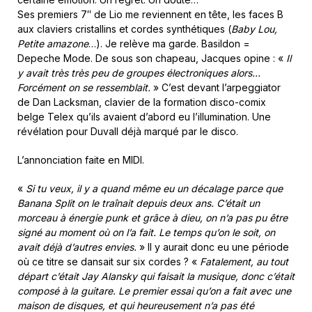
Ses premiers 7″ de Lio me reviennent en tête, les faces B
aux claviers cristallins et cordes synthétiques (
Baby Lou,
Petite amazone
…). Je relève ma garde. Basildon =
Depeche Mode. De sous son chapeau, Jacques opine : «
Il
y avait très très peu de groupes électroniques alors…
Forcément on se ressemblait.
» C’est devant l’arpeggiator
de Dan Lacksman, clavier de la formation disco-comix
belge Telex qu’ils avaient d’abord eu l’illumination. Une
révélation pour Duvall déjà marqué par le disco.
L’annonciation faite en MIDI.
«
Si tu veux, il y a quand même eu un décalage parce que
Banana Split on le traînait depuis deux ans. C’était un
morceau à énergie punk et grâce à dieu, on n’a pas pu être
signé au moment où on l’a fait. Le temps qu’on le soit, on
avait déjà d’autres envies.
» Il y aurait donc eu une période
où ce titre se dansait sur six cordes ? «
Fatalement, au tout
départ c’était Jay Alansky qui faisait la musique, donc c’était
composé à la guitare. Le premier essai qu’on a fait avec une
maison de disques, et qui heureusement n’a pas été