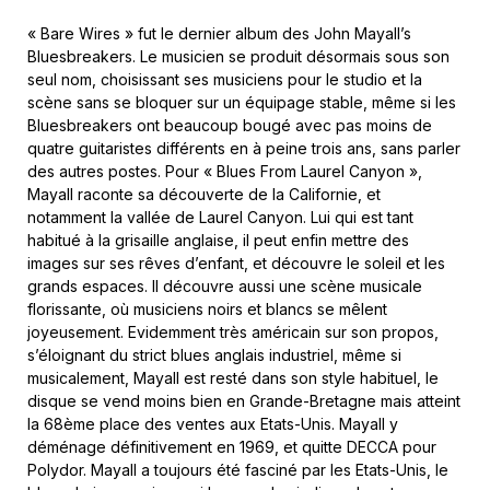
« Bare Wires » fut le dernier album des John Mayall’s
Bluesbreakers. Le musicien se produit désormais sous son
seul nom, choisissant ses musiciens pour le studio et la
scène sans se bloquer sur un équipage stable, même si les
Bluesbreakers ont beaucoup bougé avec pas moins de
quatre guitaristes différents en à peine trois ans, sans parler
des autres postes. Pour « Blues From Laurel Canyon »,
Mayall raconte sa découverte de la Californie, et
notamment la vallée de Laurel Canyon. Lui qui est tant
habitué à la grisaille anglaise, il peut enfin mettre des
images sur ses rêves d’enfant, et découvre le soleil et les
grands espaces. Il découvre aussi une scène musicale
florissante, où musiciens noirs et blancs se mêlent
joyeusement. Evidemment très américain sur son propos,
s’éloignant du strict blues anglais industriel, même si
musicalement, Mayall est resté dans son style habituel, le
disque se vend moins bien en Grande-Bretagne mais atteint
la 68ème place des ventes aux Etats-Unis. Mayall y
déménage définitivement en 1969, et quitte DECCA pour
Polydor. Mayall a toujours été fasciné par les Etats-Unis, le