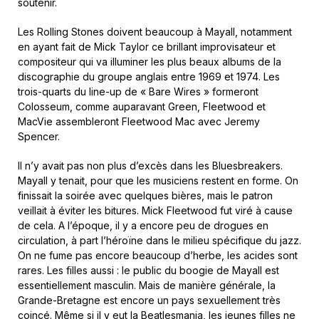
soutenir.
Les Rolling Stones doivent beaucoup à Mayall, notamment
en ayant fait de Mick Taylor ce brillant improvisateur et
compositeur qui va illuminer les plus beaux albums de la
discographie du groupe anglais entre 1969 et 1974. Les
trois-quarts du line-up de « Bare Wires » formeront
Colosseum, comme auparavant Green, Fleetwood et
MacVie assembleront Fleetwood Mac avec Jeremy
Spencer.
Il n’y avait pas non plus d’excès dans les Bluesbreakers.
Mayall y tenait, pour que les musiciens restent en forme. On
finissait la soirée avec quelques bières, mais le patron
veillait à éviter les bitures. Mick Fleetwood fut viré à cause
de cela. A l’époque, il y a encore peu de drogues en
circulation, à part l’héroïne dans le milieu spécifique du jazz.
On ne fume pas encore beaucoup d’herbe, les acides sont
rares. Les filles aussi : le public du boogie de Mayall est
essentiellement masculin. Mais de manière générale, la
Grande-Bretagne est encore un pays sexuellement très
coincé. Même si il y eut la Beatlesmania, les jeunes filles ne