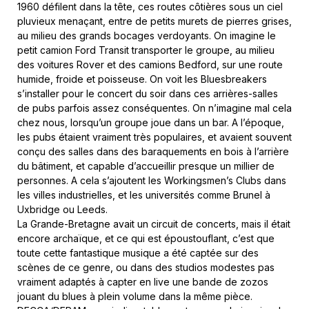
1960 défilent dans la tête, ces routes côtières sous un ciel
pluvieux menaçant, entre de petits murets de pierres grises,
au milieu des grands bocages verdoyants. On imagine le
petit camion Ford Transit transporter le groupe, au milieu
des voitures Rover et des camions Bedford, sur une route
humide, froide et poisseuse. On voit les Bluesbreakers
s’installer pour le concert du soir dans ces arrières-salles
de pubs parfois assez conséquentes. On n’imagine mal cela
chez nous, lorsqu’un groupe joue dans un bar. A l’époque,
les pubs étaient vraiment très populaires, et avaient souvent
conçu des salles dans des baraquements en bois à l’arrière
du bâtiment, et capable d’accueillir presque un millier de
personnes. A cela s’ajoutent les Workingsmen’s Clubs dans
les villes industrielles, et les universités comme Brunel à
Uxbridge ou Leeds.
La Grande-Bretagne avait un circuit de concerts, mais il était
encore archaïque, et ce qui est époustouflant, c’est que
toute cette fantastique musique a été captée sur des
scènes de ce genre, ou dans des studios modestes pas
vraiment adaptés à capter en live une bande de zozos
jouant du blues à plein volume dans la même pièce.