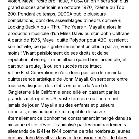
violon. Mayall reste prolifique, « USA Union » sera son plus
grand succès américain en octobre 1970, 22ème du Top
200. Pendant ce temps, DECCA publie plusieurs
compilations, dont des assemblages d’inédits comme «
Looking Back » ou « Thru The Years ». Mayall a alors la
production musicale d’un Miles Davis ou d’un John Coltrane.
A partir de 1975, Mayall quitte Polydor pour ABC, et ralentit
son activité, ce qui signifie seulement un album par an, voire
moins ! Vivant paisiblement de ses droits et de sa
réputation, il enregistre un album quand bon lui semble, et
part sur la route, là où son succès reste intact.
« The First Generation » n’est donc pas loin de réunir la
quintessence artistique de John Mayall. On serpente entre
tous ces disques, des clubs enfumés du Nord de
l’Angleterre à la Californie ensoleillé en passant par les
grandes métropoles US, vaste territoire où l’on en finit
jamais de jouer. Mayall a eu des enfants et plusieurs
épouses, mais aucune ne fut capable de suivre
éternellement ce bonhomme constamment immergé dans sa
musique et ses rêves. Traumatisé par les bombardements
allemands de 1941 et 1944 comme de très nombreux jeunes
anglais, John Mayall vit dans cette musique qu’est le blues