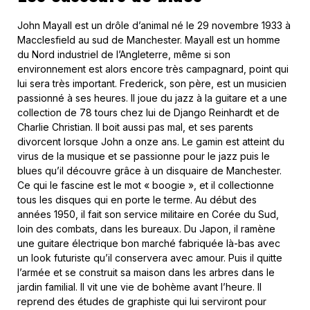
John Mayall est un drôle d’animal né le 29 novembre 1933 à
Macclesfield au sud de Manchester. Mayall est un homme
du Nord industriel de l’Angleterre, même si son
environnement est alors encore très campagnard, point qui
lui sera très important. Frederick, son père, est un musicien
passionné à ses heures. Il joue du jazz à la guitare et a une
collection de 78 tours chez lui de Django Reinhardt et de
Charlie Christian. Il boit aussi pas mal, et ses parents
divorcent lorsque John a onze ans. Le gamin est atteint du
virus de la musique et se passionne pour le jazz puis le
blues qu’il découvre grâce à un disquaire de Manchester.
Ce qui le fascine est le mot « boogie », et il collectionne
tous les disques qui en porte le terme. Au début des
années 1950, il fait son service militaire en Corée du Sud,
loin des combats, dans les bureaux. Du Japon, il ramène
une guitare électrique bon marché fabriquée là-bas avec
un look futuriste qu’il conservera avec amour. Puis il quitte
l’armée et se construit sa maison dans les arbres dans le
jardin familial. Il vit une vie de bohème avant l’heure. Il
reprend des études de graphiste qui lui serviront pour