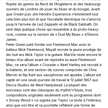
flopée de gamins du Nord de l’Angleterre et des faubourgs
ouvriers de Londres de jouer du blues et du boogie, avant
que Cream puis Jimi Hendrix Experience n’emmènent tout
cela bien plus loin et que l’escalade électrique ne s’amorce
jusqu’à l’arrivée de Led Zeppelin et de Black Sabbath. On
sent déjà quelque chose qui ressemble à du proto-heavy-
rock, comme sur la version de « Dust My Blues » d’Elmore
James.
Peter Green parti fonder son Fleetwood Mac avec le
batteur Mick Fleetwood, Mayall recrute le jeune prodige de
dix-huit ans Mick Taylor à la guitare. MacVie reste encore le
temps d’un album avant de rejoindre lui aussi Fleetwood
Mac, ce sera l’album « Crusade ». Keef Hartley est recruté à
la batterie, et une section de cuivres composée de Chris
Mercer et Rip Kant aux saxophones est ajoutée. L’album est
capté en une seule journée de travail le 12 juillet 1967 aux
Decca Studios de West Hampstead. La plupart des
morceaux sont des classiques du rhythm’n’blues, trois
compositions originales seulement sont au programme dont
« Snowy Wood » co-signée par Taylor. Le texte à l’intérieur,
ainsi que son titre et sa pochette reflètent une forme de