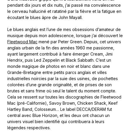
pendant dix jours et dix nuits, j’ai passé ma convalescence
le cerveau halluciné et ratatiné par la fièvre et la fatigue en
écoutant le blues âpre de John Mayall.
Le blues anglais est l’une de mes obsessions d’amateur de
musique depuis mon adolescence, lorsque j’ai découvert le
Fleetwood Mac
mené par Peter Green. Depuis, cet univers
anglais urbain de la fin des années 1960 me passionne,
ayant largement contribué à faire émerger Cream, Jimi
Hendrix, puis Led Zeppelin et Black Sabbath. C’est un
monde magique de photos en noir et blanc dans une
Grande-Bretagne entre petits parcs anglais et villes
industrielles noircies par la suie des usines, de pochettes
colorées d’une grande originalité, et de prises de son
brutes et sans frime où seul le talent du moment compte.
Cela se ressent sur toutes les discographies de Fleetwood
Mac (pré-Californie), Savoy Brown, Chicken Shack, Keef
Hartley Band, Colosseum… Le label DECCA/DERAM fut
central avec Blue Horizon, et les deux ont chacun un
univers visuel bien identifié qui contribuera à leurs
légendes respectives.