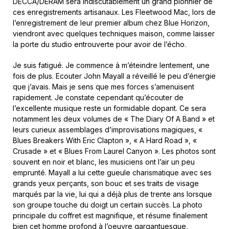
DECCA/DERAM sera indiscutablement un grand pionnier de
ces enregistrements artisanaux. Les Fleetwood Mac, lors de
l’enregistrement de leur premier album chez Blue Horizon,
viendront avec quelques techniques maison, comme laisser
la porte du studio entrouverte pour avoir de l’écho.
Je suis fatigué. Je commence à m’éteindre lentement, une
fois de plus. Ecouter John Mayall a réveillé le peu d’énergie
que j’avais. Mais je sens que mes forces s’amenuisent
rapidement. Je constate cependant qu’écouter de
l’excellente musique reste un formidable dopant. Ce sera
notamment les deux volumes de « The Diary Of A Band » et
leurs curieux assemblages d’improvisations magiques, «
Blues Breakers With Eric Clapton », « A Hard Road », «
Crusade » et « Blues From Laurel Canyon ». Les photos sont
souvent en noir et blanc, les musiciens ont l’air un peu
emprunté. Mayall a lui cette gueule charismatique avec ses
grands yeux perçants, son bouc et ses traits de visage
marqués par la vie, lui qui a déjà plus de trente ans lorsque
son groupe touche du doigt un certain succès. La photo
principale du coffret est magnifique, et résume finalement
bien cet homme profond à l’oeuvre gargantuesque,