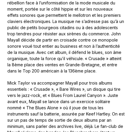
rébellion face à l’uniformisation de la mode musicale du
moment, portée sur le côté hippie et sur les nouveaux
effets sonores que permettent le mellotron et les premiers
claviers électroniques. La musique ne s’adresse pas qu’à un
public de petits bourgeois citadins ou à des adolescents
trop tendres pour résister aux sirènes du commerce. John
Mayall décide de partir en croisade contre ce monopole
sonore voué tout entier au business et non à l’authenticité
de la musique. Avec cet album, il défend le blues, son âme
organique, toute la force qu’il véhicule. « Crusade » atteint
la 8ème place des ventes en Grande-Bretagne, et entre
dans le Top 200 américain à la 136ème place.
Mick Taylor va accompagner Mayall pour trois albums
essentiels : « Crusade », « Bare Wires », un disque qui tire
vers le jazz-rock, et « Blues From Laurel Canyon ». Juste
avant eux, Mayall se lance dans un exercice solitaire
nommé « The Blues Alone » où il joue de tous les
instruments sauf la batterie, assurée par Keef Hartley. On est
sur un pas de temps de sortie de deux albums par an
minimum, sans parler des archives live, déjà. Le fan-club de