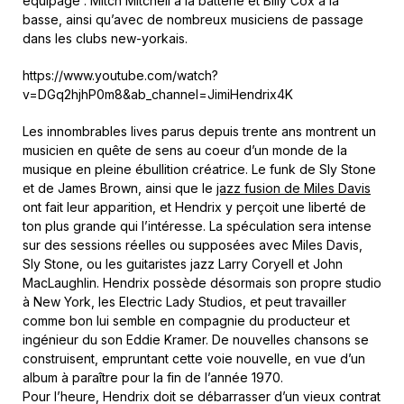
équipage : Mitch Mitchell à la batterie et Billy Cox à la
basse, ainsi qu’avec de nombreux musiciens de passage
dans les clubs new-yorkais.
https://www.youtube.com/watch?
v=DGq2hjhP0m8&ab_channel=JimiHendrix4K
Les innombrables lives parus depuis trente ans montrent un
musicien en quête de sens au coeur d’un monde de la
musique en pleine ébullition créatrice. Le funk de Sly Stone
et de James Brown, ainsi que le
jazz fusion de Miles Davis
ont fait leur apparition, et Hendrix y perçoit une liberté de
ton plus grande qui l’intéresse. La spéculation sera intense
sur des sessions réelles ou supposées avec Miles Davis,
Sly Stone, ou les guitaristes jazz Larry Coryell et John
MacLaughlin. Hendrix possède désormais son propre studio
à New York, les Electric Lady Studios, et peut travailler
comme bon lui semble en compagnie du producteur et
ingénieur du son Eddie Kramer. De nouvelles chansons se
construisent, empruntant cette voie nouvelle, en vue d’un
album à paraître pour la fin de l’année 1970.
Pour l’heure, Hendrix doit se débarrasser d’un vieux contrat