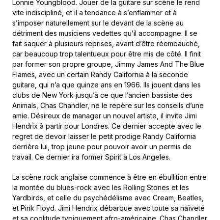
Lonnie Youngblood. Jouer de la guitare sur scène le rend
vite indiscipliné, et il a tendance à s’enflammer et à
s’imposer naturellement sur le devant de la scène au
détriment des musiciens vedettes qu’il accompagne. Il se
fait saquer à plusieurs reprises, avant d’être réembauché,
car beaucoup trop talentueux pour être mis de côté. Il finit
par former son propre groupe, Jimmy James And The Blue
Flames, avec un certain Randy California à la seconde
guitare, qui n’a que quinze ans en 1966. Ils jouent dans les
clubs de New York jusqu’à ce que l’ancien bassiste des
Animals, Chas Chandler, ne le repère sur les conseils d’une
amie. Désireux de manager un nouvel artiste, il invite Jimi
Hendrix à partir pour Londres. Ce dernier accepte avec le
regret de devoir laisser le petit prodige Randy California
derrière lui, trop jeune pour pouvoir avoir un permis de
travail. Ce dernier ira former Spirit à Los Angeles.
La scène rock anglaise commence à être en ébullition entre
la montée du blues-rock avec les Rolling Stones et les
Yardbirds, et celle du psychédélisme avec Cream, Beatles,
et Pink Floyd. Jimi Hendrix débarque avec toute sa naïveté
et sa coolitude typiquement afro-américaine. Chas Chandler