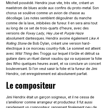
Mitchell possédé. Hendrix joue vite, très vite, créant un
maelstrom de blues acide aux confins du proto-metal. Son
chorus se soulève comme un avion de chasse au
décollage. Les notes semblent dégouliner du manche
comme de la lave, imbibées de fureur. Il en sera ainsi tout
au long de ce set de trois-quarts d’heure, avec des
versions de
Foxey Lady
,
Hey Joe
et
Purple Haze
absolument dantesques. Hendrix avoine également
Like A
Rolling Stone
de Bob Dylan, créant une version hard-
électrique à ce morceau country-folk. Le sommet est atteint
avec
Wild Thing
des Troggs sur lequel il brûle et détruit sa
guitare dans un rituel dansé vaudou qui va surpasser la folie
des Who quelques heures avant, et va conclure un concert
bouleversant. Si l’on veut saisir la folie et la fureur de Jimi
Hendrix, cet enregistrement est absolument parfait.
Le compositeur
Jimi Hendrix était un garçon soigneux, et il ne cessa de
s’améliorer comme arrangeur et producteur. Il fut aussi
rapidement un compositeur, reprenant finalement peu de