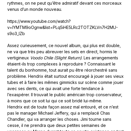
rythmes, on ne peut qu’être admiratif devant ces morceaux
venus d’un monde nouveau.
https://www.youtube.com/watch?
v=IYMTM9oOgnw&list=PLq5iHE5LRc2TOTZKLVn7H2MU-
s9o3_IZb
Assez curieusement, ce nouvel album, qui plus est double,
ne va que très peu abreuver les sets en direct, hormis le
vertigineux
Voodo Chile (Slight Return)
. Les arrangements
étaient-ils trop complexes à reproduire ? Connaissant le
talent du bonhomme, tout aurait pu être réorchestré sans
problème. Hendrix était surtout encouragé à jouer ses vieux
tubes et à faire les mêmes gimmicks sur scène comme jouer
avec ses dents, ce qui avait une forte tendance à
l’exaspérer. Il trouvait le public américain trop conservateur,
à moins que ce soit lui qui ce soit bridé lui-même.
Hendrix est de toute façon assez mal entouré, et ce n’est
pas le manager Michael Jeffery, qui a remplacé Chas
Chandler, qui va arranger les choses. Jimi tourne sans
cesse, il ne prendra que deux petites semaines de