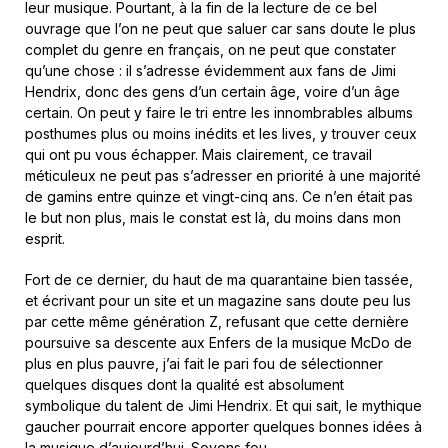
leur musique. Pourtant, à la fin de la lecture de ce bel
ouvrage que l’on ne peut que saluer car sans doute le plus
complet du genre en français, on ne peut que constater
qu’une chose : il s’adresse évidemment aux fans de Jimi
Hendrix, donc des gens d’un certain âge, voire d’un âge
certain. On peut y faire le tri entre les innombrables albums
posthumes plus ou moins inédits et les lives, y trouver ceux
qui ont pu vous échapper. Mais clairement, ce travail
méticuleux ne peut pas s’adresser en priorité à une majorité
de gamins entre quinze et vingt-cinq ans. Ce n’en était pas
le but non plus, mais le constat est là, du moins dans mon
esprit.
Fort de ce dernier, du haut de ma quarantaine bien tassée,
et écrivant pour un site et un magazine sans doute peu lus
par cette même génération Z, refusant que cette dernière
poursuive sa descente aux Enfers de la musique McDo de
plus en plus pauvre, j’ai fait le pari fou de sélectionner
quelques disques dont la qualité est absolument
symbolique du talent de Jimi Hendrix. Et qui sait, le mythique
gaucher pourrait encore apporter quelques bonnes idées à
la musique d’aujourd’hui. Soyons fou.