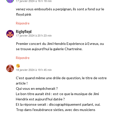
17 janvier 2024 à 16 h 18 min
dit :
venez vous embourbés a perpignan, ils sont a fond sur le
floyd pink
Répondre
Rigbyfloyd
17 janvier 2024 à 20 h 23 min
dit :
Premier concert du Jimi Hendrix Expérience à Evreux, ou
se trouve aujourd’hui la galerie Chartreine.
Répondre
18 janvier 2024 à 19 h 45 min
dit :
C’est quand même une drôle de question, le titre de votre
article !
Qui vous en empêcherait ?
Le bon titre aurait été : est-ce que la musique de Jimi
Hendrix est aujourd’hui datée ?
Et la réponse serait : discographiquement parlant, oui.
Trop dans l’exubérance sixties, avec des musiciens