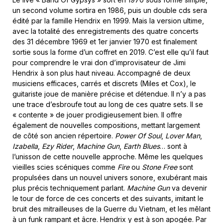
un second volume sortira en 1986, puis un double cds sera
édité par la famille Hendrix en 1999. Mais la version ultime,
avec la totalité des enregistrements des quatre concerts
des 31 décembre 1969 et 1er janvier 1970 est finalement
sortie sous la forme d’un coffret en 2019. C’est elle qu’il faut
pour comprendre le vrai don d’improvisateur de Jimi
Hendrix à son plus haut niveau. Accompagné de deux
musiciens efficaces, carrés et discrets (Miles et Cox), le
guitariste joue de manière précise et détendue. Il n’y a pas
une trace d’esbroufe tout au long de ces quatre sets. Il se
« contente » de jouer prodigieusement bien. Il offre
également de nouvelles compositions, mettant largement
de côté son ancien répertoire.
Power Of Soul
,
Lover Man
,
Izabella
,
Ezy Rider
,
Machine Gun
,
Earth Blues
… sont à
l’unisson de cette nouvelle approche. Même les quelques
vieilles scies scéniques comme
Fire
ou
Stone Free
sont
propulsées dans un nouvel univers sonore, exubérant mais
plus précis techniquement parlant.
Machine Gun
va devenir
le tour de force de ces concerts et des suivants, imitant le
bruit des mitrailleuses de la Guerre du Vietnam, et les mêlant
à un funk rampant et âcre. Hendrix y est à son apogée. Par