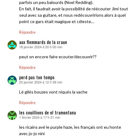
parfois un peu balourds (Noel Redding).
En fait, il faudrait avoir la possibilité de réécouter Jimi tout
seul avec sa guitare, et nous redécouvririons alors à quel
point ce gars était magique et céleste…
Répondre
aux flemmards de la craue
18 janvier 2024 à 20 h 00 min
dit :
peut on encore faire ecouter/decouvrir??
Répondre
perd pas ton temps
20 janvier 2024 à 12 h 39 min
dit :
Lé gilés bouzes vont niqués la vache
Répondre
les couillions de el tramontana
1 février 2024 à 17 h 21 min
dit :
les ricains avé le purple haze, les français ont eu honte
avec jo-jo nini