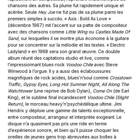
chansons des autres. Sa plume fut rapidement unique et
acérée. Seule
Hey Joe
ne fut pas de sa plume parmi les
premiers simples à succès. « Axis : Bold As Love »
(décembre 1967) mit l’accent sur sa patte de compositeur
avec des chansons comme
Little Wing
ou
Castles Made Of
Sand
, sur lesquelles il se montre plus économe à la guitare
pour se concentrer sur la mélodie et les textes. « Electric
Ladyland » en 1968 sera son grand œuvre. Ce double
album réunit des captations studio et live, comme
l’impressionnant blues-rock
Voodoo Chile
avec Steve
Winwood à l’orgue. Il y a aussi des éclaboussures
magnifiques de rock acides, blues’n’soul comme
Crosstown
Traffic
,
Gypsy Eyes
,
Long Hot Summer Night
,
All Along The
Watchtower
(une reprise de Bob Dylan),
Come On
(de Earl
King), et le sublime final incandescent
Voodoo Chile (Slight
Return)
, le morceau heavy’n’psychédélique ultime. Jimi
Hendrix y déploie une gamme de talents exceptionnelle,
entre compositeur, arrangeur et interprète exigeant. Le
disque n’a quasiment pas pris une ride en terme
d’expérience sonore, et bien qu’il puisse choquer les
oreilles de jeunes gens trop abreuvées aux boîtes à