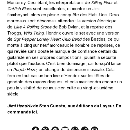
Monterey. Ceci étant, les interprétations de
Killing Floor
et
Catfish Blues
sont excellentes, et montre un Jimi
flamboyant, alors en pleine conquête des Etats-Unis. Deux
morceaux sont désormais attendus : la version électrique
de
Like A Rolling Stone
de Bob Dylan, et la reprise des
Troggs,
Wild Thing
. Hendrix ouvre le set avec une version
de
Sgt Pepper Lonely Heart Club Band
des Beatles, ce qui
monte à cinq sur neuf morceaux le nombre de reprises, ce
qui révèle sans doute le manque de confiance certain du
guitariste en ses propres compositions, jouant la sécurité
plutôt que l’audace. C’est bien dommage, car lorsqu’il lance
un
Purple Haze
, on change de dimension musicale. Cela
fera en tout cas un bon live d’Hendrix sur les têtes de
gondole des rayons disques, et cela maintiendra encore un
peu la visibilité de ce musicien culte au vingt-et-unième
siècle.
Jimi Hendrix
de Stan Cuesta, aux éditions du Layeur.
En
commande ici
.