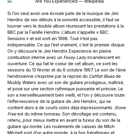
Si l’on veut avoir une écoute juste de la musique de Jimi
Hendrix de ses débuts à la sonorité accessible, il faut se
tourner vers le double album réunissant les prestations à la
BBC par la Famille Hendrix. L’album s’appelle « BBC
Sessions » et est sorti en 1998. Tout n’est pas
indispensable. Ce qui l’est vraiment, c’est le premier disque.
On y découvre le Jimi Hendrix Experience en pleine
combustion interne avec un
Foxey Lady
incandescent en
ouverture. Ce qui fait le coeur de cet album, ce sont les
sessions du 13 février et du 6 octobre 1967. Le son de l’âme
hendrixienne s’exprime par la reprise du
Catfish Blues
de
Muddy Waters avec un son de guitare prodigieux, maîtrisé,
et posé sur une section rythmique puissante et précise. Le
son a merveilleusement bien vieilli, et l’on y découvre toute
l’effervescence de la guitare de Jimi Hendrix, qui se
contient alors à de courts solos déjà impressionnants.
Stone
Free
est du même tonneau. Son décollage est contenu,
retenu, pour mieux mettre en avant la fureur du son de la
guitare qui monte. Les roulements de caisses de Mitch
Mitchell sont d’un autre monde, à la fois frénétiques et