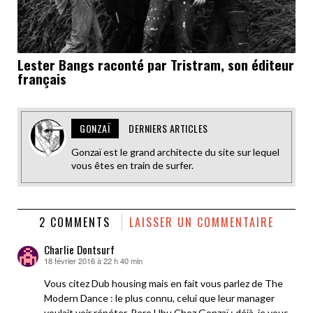
Lester Bangs raconté par Tristram, son éditeur
français
GONZAÏ
DERNIERS ARTICLES
Gonzaï est le grand architecte du site sur lequel
vous êtes en train de surfer.
2 COMMENTS
LAISSER UN COMMENTAIRE
Charlie Dontsurf
18 février 2016 à 22 h 40 min
dit :
Vous citez Dub housing mais en fait vous parlez de The
Modern Dance : le plus connu, celui que leur manager
voulait voir répéter. Pere Ubu Chez Gonzaï : déjà, je vous