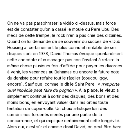
On ne va pas paraphraser la vidéo ci-dessus, mais force
est de constater qu’on a cassé le moule du Pere Ubu. Des
mecs de cette trempe, le rock n’en a pas chié des dizaines.
Quand on lui demande de se souvenir du succès de « Dub
Housing », certainement le plus connu et rentable de ses
disques sorti en 1978, David Thomas évoque spontanément
cette anecdote d’un manager pas con l’invitant à refaire la
même chose plusieurs fois d’affilée pour payer les divorces
à venir, les vacances au Bahamas ou encore la future note
du dentiste pour refaire tout le râtelier (coucou Iggy,
encore). Sauf que, comme le dit le Saint Pere : «
n’importe
quel imbécile peut faire du pognon
». A la place, le vieux a
simplement continué à sortir des disques, des bons et des
moins bons, en envoyant valser dans les orties toute
tentation de copié-collé. Un choix artistique loin des
carriérismes forcenés menés par une partie de la
concurrence, et qui explique certainement cette longévité.
Alors oui, c’est sûr et comme disait David, on peut être
héro