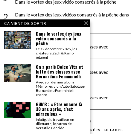
Dans le vortex des jeux vidéo consacrés à la pêche
Dans le vortex des jeux vidéos consacrés à la pêche
dans
PACÔME THIELLEMENT
CA VIENT DE SORTIR
La séance d’Hip Gnose
Dans le vortex des jeux
vidéo consacrés à la
La Patrie
dans
pêche
On a parlé Dolce Vita et lutte des classes avec
Le 19 décembre 2025, les
Bernardino Femminielli
créateurs Zeph & Ramo
jetaient
carte noire negra à l'o tiede
dans
On a parlé Dolce Vita et
lutte des classes avec
On a parlé Dolce Vita et lutte des classes avec
Bernardino Femminielli
Bernardino Femminielli
Avec son dernier album
Mémoires d’un Auto-Sabotage,
moise et son mascaré
dans
Bernardino Femminielli
chante
On a parlé Dolce Vita et lutte des classes avec
Bernardino Femminielli
Gilb’R : « Être encore là
30 ans après, c’est
miraculeux »
Infatigable travailleur en
©
2026
TOUS DROITS RÉSERVÉS
dilettante, le patron de
Versatile a décidé
LES ARTICLES
LE MAGAZINE
LES SOIRÉES
LE LABEL