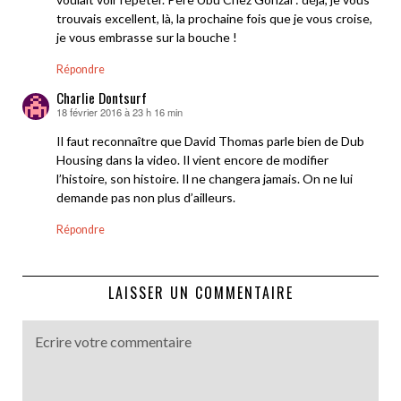
trouvais excellent, là, la prochaine fois que je vous croise,
je vous embrasse sur la bouche !
Répondre
Charlie Dontsurf
18 février 2016 à 23 h 16 min
dit :
Il faut reconnaître que David Thomas parle bien de Dub
Housing dans la video. Il vient encore de modifier
l’histoire, son histoire. Il ne changera jamais. On ne lui
demande pas non plus d’ailleurs.
Répondre
LAISSER UN COMMENTAIRE