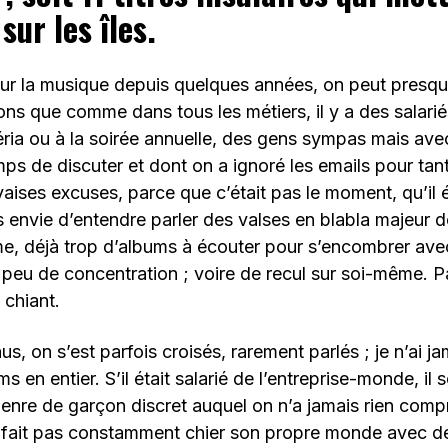
sur les îles.
ur la musique depuis quelques années, on peut presque
sons que comme dans tous les métiers, il y a des salarié
téria ou à la soirée annuelle, des gens sympas mais ave
emps de discuter et dont on a ignoré les emails pour ta
aises excuses, parce que c’était pas le moment, qu’il ét
s envie d’entendre parler des valses en blabla majeur d
me, déjà trop d’albums à écouter pour s’encombrer av
 peu de concentration ; voire de recul sur soi-même. 
 chiant.
s, on s’est parfois croisés, rarement parlés ; je n’ai j
s en entier. S’il était salarié de l’entreprise-monde, il 
enre de garçon discret auquel on n’a jamais rien compr
ne fait pas constamment chier son propre monde avec d