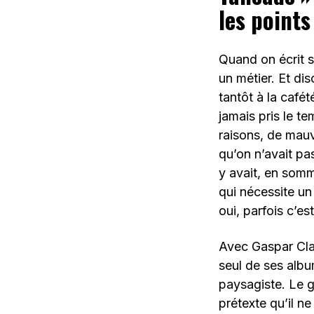
les points 
Quand on écrit s
un métier. Et di
tantôt à la café
jamais pris le t
raisons, de mauv
qu’on n’avait pa
y avait, en som
qui nécessite un
oui, parfois c’est
Avec Gaspar Clau
seul de ses album
paysagiste. Le g
prétexte qu’il 