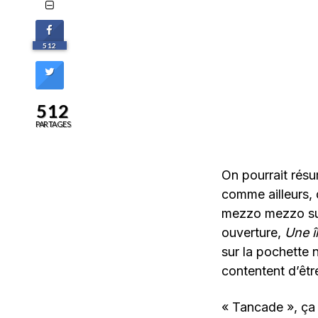
512
512
PARTAGES
On pourrait résu
comme ailleurs, 
mezzo mezzo sur 
ouverture,
Une î
sur la pochette 
contentent d’êtr
« Tancade », ça