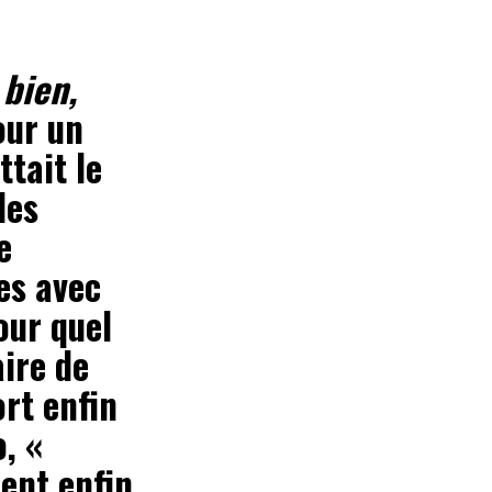
 bien,
our un
tait le
des
e
es avec
our quel
aire de
ort enfin
, «
tent enfin