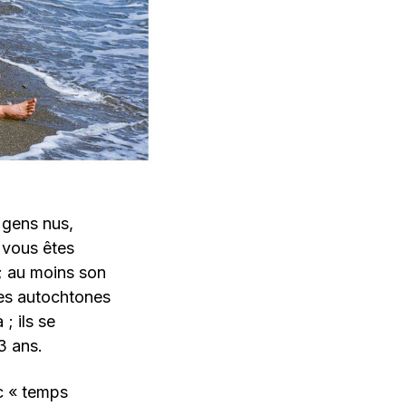
 gens nus,
 vous êtes
; au moins son
 les autochtones
; ils se
3 ans.
c « temps