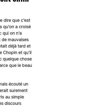
 dire que c’est
s qu’on a croisé
c qui on n’a
nt de mauvaises
ait déjà tard et
e Chopin et qu’il
ec quelque chose
Parce que le beau
amais écouté un
serait surement
is au simple
es discours