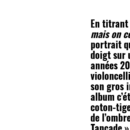
En titran
mais on c
portrait q
doigt sur 
années 20
violoncell
son gros 
album c’ét
coton-tige
de l’ombre
Tancade » 