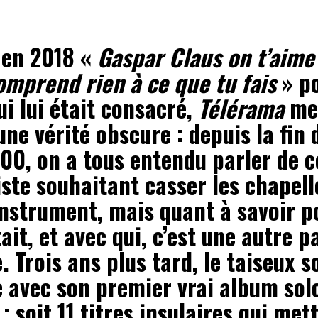
t en 2018 «
Gaspar Claus on t’aime
omprend rien à ce que tu fais
» p
ui lui était consacré,
Télérama
met
une vérité obscure : depuis la fin 
00, on a tous entendu parler de c
iste souhaitant casser les chapell
instrument, mais quant à savoir p
ait, et avec qui, c’est une autre p
. Trois ans plus tard, le taiseux s
 avec son premier vrai album solo
; soit 11 titres insulaires qui met