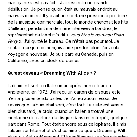
mais ça ne s’est pas fait… J’ai ressenti une grande
désillusion. Je pense qu’on était au mauvais endroit au
mauvais moment. Il y avait une certaine pression à produire
de la musique commerciale, tout le monde cherchait les hits.
D’ailleurs, pendant ma dernière interview à Londres, le
représentant du label m’a dit «
vous êtes le nouveau Brian
Ferry
». J’ai quitté le bureau. Ce n’était pas pour moi. Je
sentais que je commençais à me perdre, alors j’ai voulu
voyager à nouveau. Je suis parti au Canada, puis en
Californie, avec un stock de démos.
Qu’est devenu « Dreaming With Alice » ?
L’album est sorti en Italie un an après mon retour en
Angleterre, en 1972. J’ai reçu un carton de disques et je
n’en ai plus entendu parler. Je n’ai eu aucun retour. Je
savais que l’album était sorti, c’est tout. La suite est venue
bien plus tard, je crois, quand un Italien a trouvé une
montagne de cartons du disque dans un entrepôt, quelque
part dans Rome. Tout était encore sous cellophane. Il a mis
l’album sur Internet et c’est comme ça que « Dreaming With
Alice » a été redécouvert. Et honnêtement, je n’en attendais