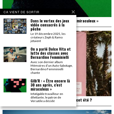
CA VIENT DE SORTIR
Dans le vortex des jeux
Gilb’R : « Être encore là 30 ans après, c’est miraculeux »
vidéo consacrés à la
pêche
Le 19 décembre 2025, les
créateurs Zeph & Ramo
jetaient
On a parlé Dolce Vita et
lutte des classes avec
Bernardino Femminielli
Avec son dernier album
Mémoires d’un Auto-Sabotage,
Bernardino Femminielli
chante
Gilb’R : « Être encore là
30 ans après, c’est
miraculeux »
Infatigable travailleur en
dilettante, le patron de
Plage de Rock : et si on allait à Saint Trop’ cet été ?
Versatile a décidé