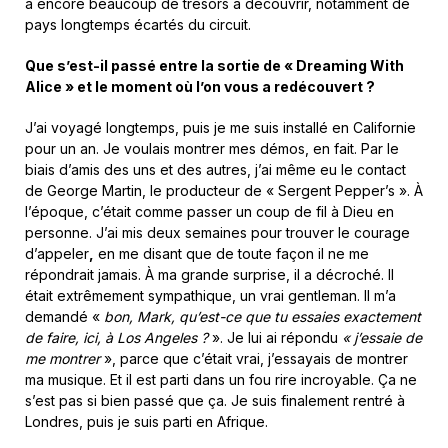
a encore beaucoup de trésors à découvrir, notamment de
pays longtemps écartés du circuit.
Que s’est-il passé entre la sortie de « Dreaming With
Alice » et le moment où l’on vous a redécouvert ?
J’ai voyagé longtemps, puis je me suis installé en Californie
pour un an. Je voulais montrer mes démos, en fait. Par le
biais d’amis des uns et des autres, j’ai même eu le contact
de George Martin, le producteur de « Sergent Pepper’s ». À
l’époque, c’était comme passer un coup de fil à Dieu en
personne. J’ai mis deux semaines pour trouver le courage
d’appeler
,
en me disant que de toute façon il ne me
répondrait jamais. À ma grande surprise, il a décroché. Il
était extrêmement sympathique, un vrai gentleman. Il m’a
demandé «
bon, Mark, qu’est-ce que tu essaies exactement
de faire, ici, à Los Angeles ?
». Je lui ai répondu
« j’essaie de
me montrer
», parce que c’était vrai, j’essayais de montrer
ma musique. Et il est parti dans un fou rire incroyable. Ça ne
s’est pas si bien passé que ça. Je suis finalement rentré à
Londres, puis je suis parti en Afrique.