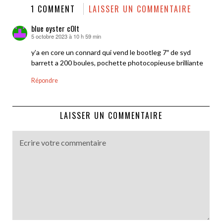
1 COMMENT
LAISSER UN COMMENTAIRE
blue oyster cOlt
5 octobre 2023 à 10 h 59 min
dit :
y’a en core un connard qui vend le bootleg 7″ de syd
barrett a 200 boules, pochette photocopieuse brilliante
Répondre
LAISSER UN COMMENTAIRE