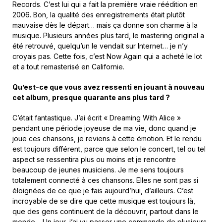
Records. C’est lui qui a fait la première vraie réédition en
2006. Bon, la qualité des enregistrements était plutôt
mauvaise dès le départ… mais ça donne son charme à la
musique. Plusieurs années plus tard, le mastering original a
été retrouvé, quelqu’un le vendait sur Internet… je n’y
croyais pas. Cette fois, c’est Now Again qui a acheté le lot
et a tout remasterisé en Californie.
Qu’est-ce que vous avez ressenti en jouant à nouveau
cet album, presque quarante ans plus tard ?
C’était fantastique. J’ai écrit « Dreaming With Alice »
pendant une période joyeuse de ma vie, donc quand je
joue ces chansons, je reviens à cette émotion. Et le rendu
est toujours différent, parce que selon le concert, tel ou tel
aspect se ressentira plus ou moins et je rencontre
beaucoup de jeunes musiciens. Je me sens toujours
totalement connecté à ces chansons. Elles ne sont pas si
éloignées de ce que je fais aujourd’hui, d’ailleurs. C’est
incroyable de se dire que cette musique est toujours là,
que des gens continuent de la découvrir, partout dans le
monde… Un jour, j’ai vu passer une commande de plusieurs