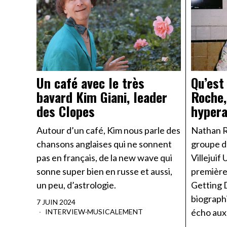
Un café avec le très
Qu’est
bavard Kim Giani, leader
Roche,
des Clopes
hypera
Autour d’un café, Kim nous parle des
Nathan R
chansons anglaises qui ne sonnent
groupe d
pas en français, de la new wave qui
Villejuif
sonne super bien en russe et aussi,
première 
un peu, d’astrologie.
Getting 
biographi
7 JUIN 2024
écho aux 
INTERVIEW
·
MUSICALEMENT