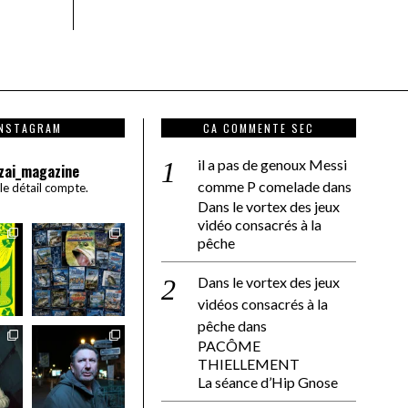
INSTAGRAM
CA COMMENTE SEC
il a pas de genoux Messi
zai_magazine
comme P comelade
dans
 le détail compte.
Dans le vortex des jeux
vidéo consacrés à la
pêche
Dans le vortex des jeux
vidéos consacrés à la
pêche
dans
PACÔME
THIELLEMENT
La séance d’Hip Gnose