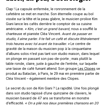
Clap ! La capsule enfermée, le ronronnement de la
cafetière se met en marche. Son éternelle coupe au bol
vissée sur la tête et la peau glabre, le musicien prolixe Kim
Giani lance les cafés derrière le comptoir de sa cuisine
américaine.
« Kim, c’est un grand bavard,
nous a soufflé la
chanteuse et pianiste Cléa Vincent.
Avant de passer en
studio, il aime parler. Il te fait un café et discute littéralement
trois heures avec toi avant de travailler. »
Le centre de
gravité de la maison du musicien pop à la cinquantaine
d’albums solos n’est pas tant son studio maison, dans lequel
on plonge en passant son pas-de-porte ; mais plutôt la
table ronde, claire, juste à gauche de l’entrée, sur laquelle
une tasse de café fumant attend. Son groupe
Les Clopes
se
produit au Bataclan, à Paris, le 29 mai en première partie de
Cléa Vincent – également membre des Clopes.
Le secret du son de Kim Giani ? La rapidité. Une fois plongé
dans son studio tapissé d’une quinzaine de claviers, le
musicien bavard de 47 ans se transforme en monstre
d’efficacité.
« On a plié nos deux premières chansons en 20