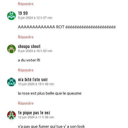
Répondre
19 99
9 juin 2024 à 12 h 07 min
dit :
AAAAAAAAAAAAA ROT éééééééééééééééééééééé
Répondre
xhoupa shoot
9 juin 2024 à 16 h 50 min
dit :
a du voter lfi
Répondre
m'a bité l'ote soir
10 juin 2024 à 19 h 49 min
dit :
la rose est plus belle que le queume
Répondre
te pique pas le nez
12 juin 2024 à 11 h 39 min
dit :
y’a pas que fumer qui tue y’ a son look