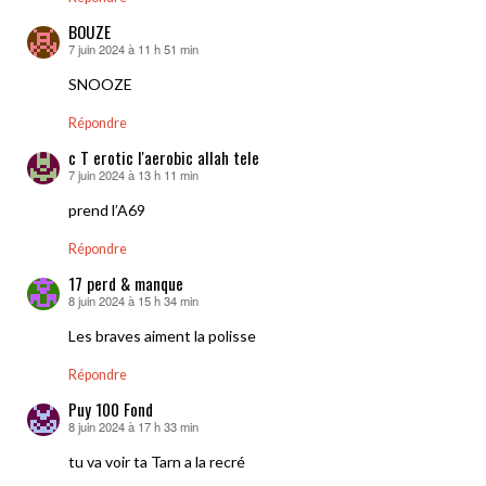
BOUZE
7 juin 2024 à 11 h 51 min
dit :
SNOOZE
Répondre
c T erotic l'aerobic allah tele
7 juin 2024 à 13 h 11 min
dit :
prend l’A69
Répondre
17 perd & manque
8 juin 2024 à 15 h 34 min
dit :
Les braves aiment la polisse
Répondre
Puy 100 Fond
8 juin 2024 à 17 h 33 min
dit :
tu va voir ta Tarn a la recré