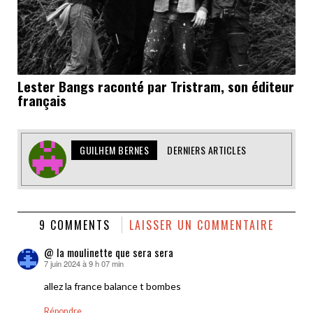
Lester Bangs raconté par Tristram, son éditeur
français
GUILHEM BERNES
DERNIERS ARTICLES
9 COMMENTS
LAISSER UN COMMENTAIRE
@ la moulinette que sera sera
7 juin 2024 à 9 h 07 min
dit :
allez la france balance t bombes
Répondre