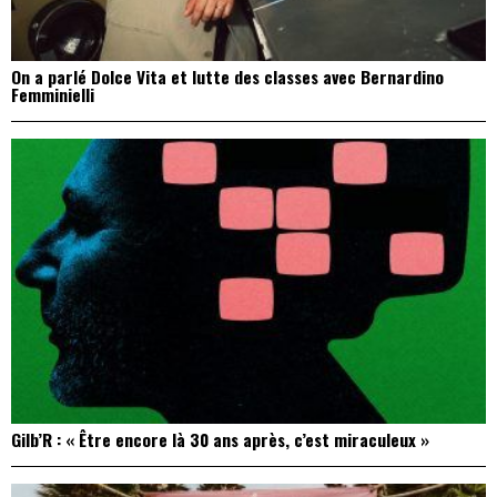
On a parlé Dolce Vita et lutte des classes avec Bernardino
Femminielli
Gilb’R : « Être encore là 30 ans après, c’est miraculeux »