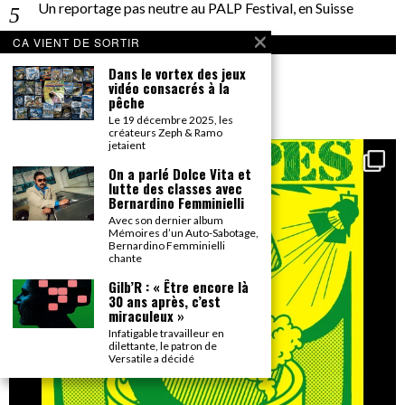
Un reportage pas neutre au PALP Festival, en Suisse
CA VIENT DE SORTIR
INSTAGRAM
Dans le vortex des jeux
gonzai_magazine
vidéo consacrés à la
pêche
Seul le détail compte.
Le 19 décembre 2025, les
créateurs Zeph & Ramo
jetaient
On a parlé Dolce Vita et
lutte des classes avec
Bernardino Femminielli
Avec son dernier album
Mémoires d’un Auto-Sabotage,
Bernardino Femminielli
chante
Gilb’R : « Être encore là
30 ans après, c’est
miraculeux »
Infatigable travailleur en
dilettante, le patron de
Versatile a décidé