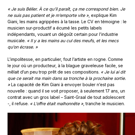
« Je suis Bélier. À ce qu’il paraît, ça me correspond bien. Je
ne suis pas patient et je m’emporte vite »
, explique Kim
Giani, les mains agrippées à la tasse. Le CV en témoigne : le
musicien sur-productif a écumé les petits labels
indépendants, vouant un dégoût certain pour l’industrie
musicale.
« Il y a les mains au cul des meufs, et les mecs
qu’on écrase. »
L’impolitesse, en particulier, fout l’artiste en rogne. Comme
le jour où un producteur, à la blague graveleuse facile, se
mêlait d’un peu trop prêt de ses compositions.
« Je lui ai dit
que ce serait ma main dans sa tronche à la prochaine sortie.
»
La capacité de Kim Giani à envoyer bouler n’est pas
nouvelle : quand il se voit proposer, à seulement 17 ans, un
contrat avec un gros label – Saint-Graal de tout adolescent
-, il refuse.
« L’offre était malhonnête »
, tranche le musicien.