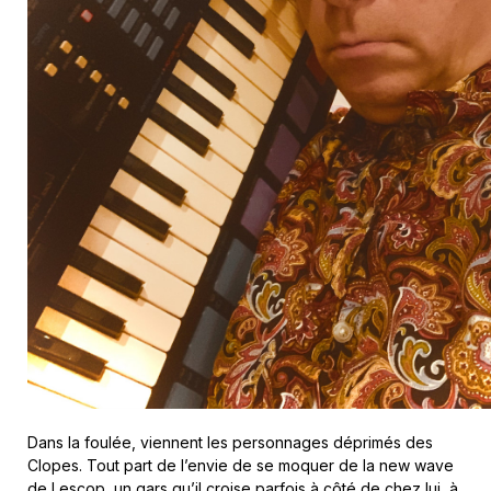
Dans la foulée, viennent les personnages déprimés des
Clopes. Tout part de l’envie de se moquer de la new wave
de
Lescop
, un gars qu’il croise parfois à côté de chez lui, à