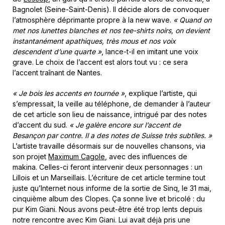
Bagnolet (Seine-Saint-Denis). Il décide alors de convoquer
l’atmosphère déprimante propre à la new wave.
« Quand on
met nos lunettes blanches et nos tee-shirts noirs, on devient
instantanément apathiques, très mous et nos voix
descendent d’une quarte »
, lance-t-il en imitant une voix
grave. Le choix de l’accent est alors tout vu : ce sera
l’accent traînant de Nantes.
« Je bois les accents en tournée »
, explique l’artiste, qui
s’empressait, la veille au téléphone, de demander à l’auteur
de cet article son lieu de naissance, intrigué par des notes
d’accent du sud.
« Je galère encore sur l’accent de
Besançon par contre. Il a des notes de Suisse très subtiles. »
L’artiste travaille désormais sur de nouvelles chansons, via
son projet
Maximum Cagole
, avec des influences de
makina. Celles-ci feront intervenir deux personnages : un
Lillois et un Marseillais. L’écriture de cet article termine tout
juste qu’Internet nous informe de la sortie de Sinq, le 31 mai,
cinquième album des Clopes. Ça sonne live et bricolé : du
pur Kim Giani. Nous avons peut-être été trop lents depuis
notre rencontre avec Kim Giani. Lui avait déjà pris une