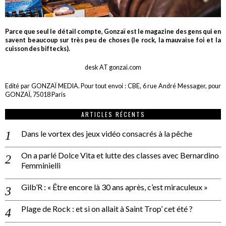
Parce que seul le détail compte, Gonzaï est le magazine des gens qui en
savent beaucoup sur très peu de choses (le rock, la mauvaise foi et la
cuisson des biftecks).
desk AT gonzai.com
Edité par GONZAÏ MEDIA. Pour tout envoi : CBE, 6 rue André Messager, pour
GONZAÏ, 75018 Paris
ARTICLES RÉCENTS
Dans le vortex des jeux vidéo consacrés à la pêche
On a parlé Dolce Vita et lutte des classes avec Bernardino
Femminielli
Gilb’R : « Être encore là 30 ans après, c’est miraculeux »
Plage de Rock : et si on allait à Saint Trop’ cet été ?