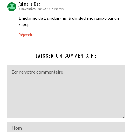
j'aime le Bop
4 novembre 2025 à 11 h 29 min
dit :
1 mélange de L sinclair (rip) & d’indochine remixé par un
kapop
Répondre
LAISSER UN COMMENTAIRE