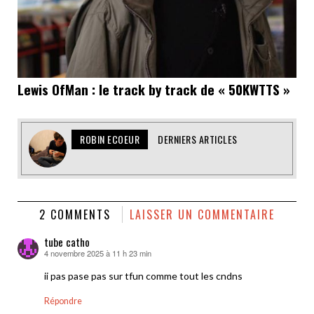
Lewis OfMan : le track by track de « 50KWTTS »
ROBIN ECOEUR
DERNIERS ARTICLES
2 COMMENTS
LAISSER UN COMMENTAIRE
tube catho
4 novembre 2025 à 11 h 23 min
dit :
ii pas pase pas sur tfun comme tout les cndns
Répondre