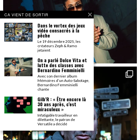
CA VIENT DE SORTIR
Dans le vortex des jeux
vidéo consacrés à la
pêche
Le 19 décembre 2025, les
créateurs Zeph & Ramo
jetaient
On a parlé Dolce Vita et
lutte des classes avec
Bernardino Femminielli
Avec son dernier album
Mémoires d’un Auto-Sabotage,
Bernardino Femminielli
chante
Gilb’R : « Être encore là
30 ans après, c’est
miraculeux »
Infatigable travailleur en
dilettante, le patron de
Versatile a décidé