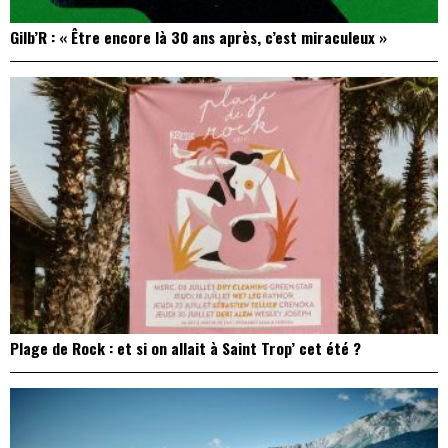
Gilb’R : « Être encore là 30 ans après, c’est miraculeux »
Plage de Rock : et si on allait à Saint Trop’ cet été ?