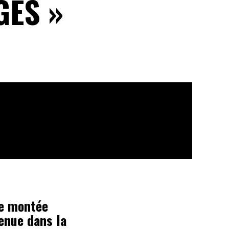
GES »
ne montée
venue dans la