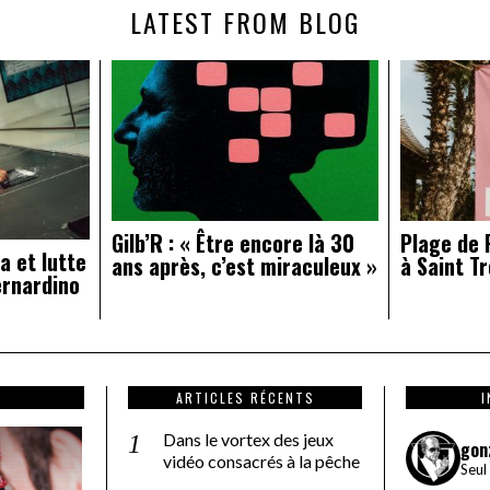
LATEST FROM BLOG
Gilb’R : « Être encore là 30
Plage de R
a et lutte
ans après, c’est miraculeux »
à Saint Tr
ernardino
ARTICLES RÉCENTS
Dans le vortex des jeux
gon
vidéo consacrés à la pêche
Seul