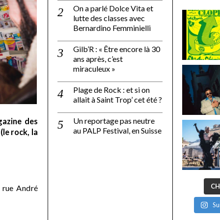
On a parlé Dolce Vita et
lutte des classes avec
Bernardino Femminielli
Gilb’R : « Être encore là 30
ans après, c’est
miraculeux »
Plage de Rock : et si on
allait à Saint Trop’ cet été ?
Un reportage pas neutre
gazine des
au PALP Festival, en Suisse
le rock, la
CH
 rue André
Su