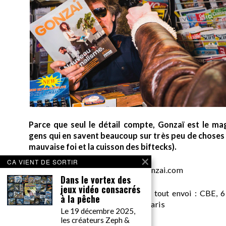
Parce que seul le détail compte, Gonzaï est le ma
gens qui en savent beaucoup sur très peu de choses (
mauvaise foi et la cuisson des biftecks).
CA VIENT DE SORTIR
desk AT gonzai.com
Dans le vortex des
jeux vidéo consacrés
Edité par GONZAÏ MEDIA. Pour tout envoi : CBE, 6
à la pêche
Messager, pour GONZAÏ, 75018 Paris
Le 19 décembre 2025,
les créateurs Zeph &