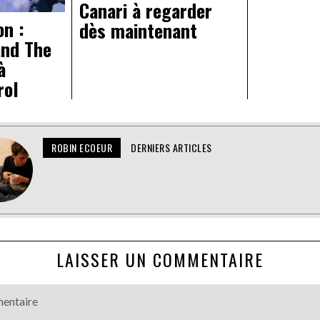
Canari à regarder
on :
dès maintenant
and The
à
rol
ROBIN ECOEUR
DERNIERS ARTICLES
LAISSER UN COMMENTAIRE