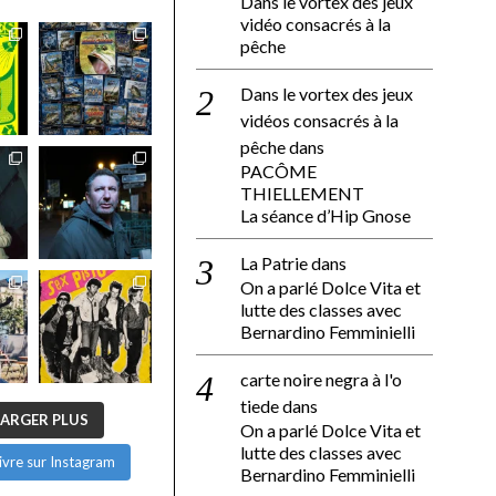
Dans le vortex des jeux
vidéo consacrés à la
pêche
Dans le vortex des jeux
vidéos consacrés à la
pêche
dans
PACÔME
THIELLEMENT
La séance d’Hip Gnose
La Patrie
dans
On a parlé Dolce Vita et
lutte des classes avec
Bernardino Femminielli
carte noire negra à l'o
tiede
dans
ARGER PLUS
On a parlé Dolce Vita et
lutte des classes avec
ivre sur Instagram
Bernardino Femminielli