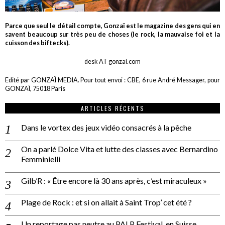
Parce que seul le détail compte, Gonzaï est le magazine des gens qui en
savent beaucoup sur très peu de choses (le rock, la mauvaise foi et la
cuisson des biftecks).
desk AT gonzai.com
Edité par GONZAÏ MEDIA. Pour tout envoi : CBE, 6 rue André Messager, pour
GONZAÏ, 75018 Paris
ARTICLES RÉCENTS
Dans le vortex des jeux vidéo consacrés à la pêche
On a parlé Dolce Vita et lutte des classes avec Bernardino
Femminielli
Gilb’R : « Être encore là 30 ans après, c’est miraculeux »
Plage de Rock : et si on allait à Saint Trop’ cet été ?
Un reportage pas neutre au PALP Festival, en Suisse