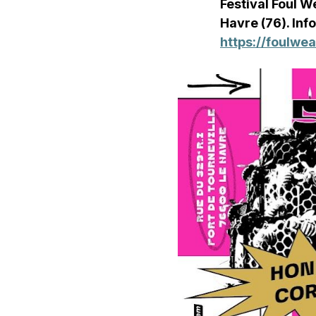
Festival Foul W
Havre (76). Inf
https://foulwea