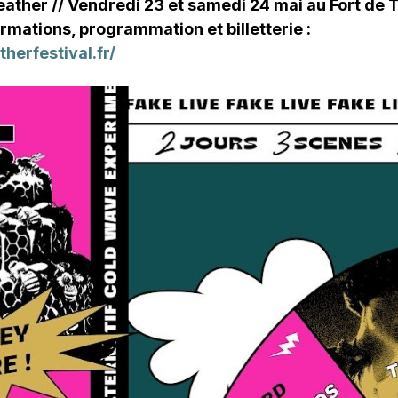
eather // Vendredi 23 et samedi 24 mai au Fort de T
ormations, programmation et billetterie :
therfestival.fr/