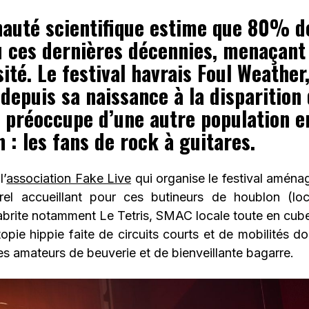
uté scientifique estime que 80% de
u ces dernières décennies, menaçant
sité. Le festival havrais Foul Weather,
 depuis sa naissance à la disparition
e préoccupe d’une autre population e
n : les fans de rock à guitares.
l’
association Fake Live
qui organise le festival amén
rel accueillant pour ces butineurs de houblon (loc
 abrite notamment Le Tetris, SMAC locale toute en cub
topie hippie faite de circuits courts et de mobilités 
es amateurs de beuverie et de bienveillante bagarre.