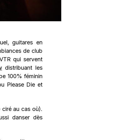
uel, guitares en
mbiances de club
DVTR qui servent
w
distribuant les
upe 100% féminin
u Please Die et
 ciré au cas où).
ussi danser dès