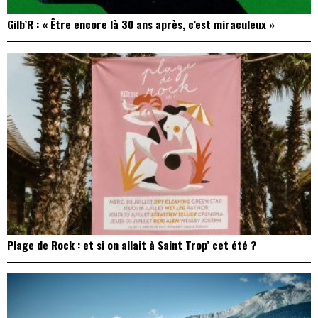
Gilb’R : « Être encore là 30 ans après, c’est miraculeux »
Plage de Rock : et si on allait à Saint Trop’ cet été ?