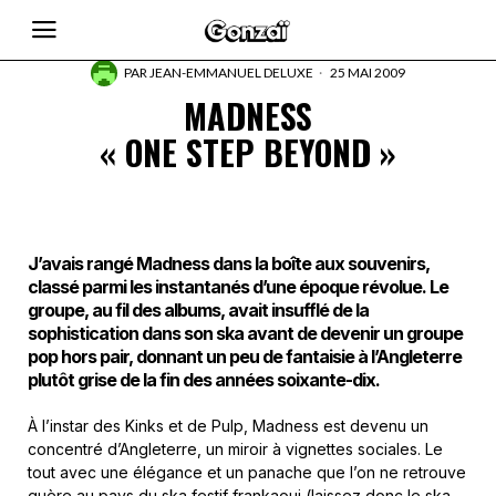
PAR
JEAN-EMMANUEL DELUXE
25 MAI 2009
MADNESS
« ONE STEP BEYOND »
J’avais rangé Madness dans la boîte aux souvenirs,
classé parmi les instantanés d’une époque révolue. Le
groupe, au fil des albums, avait insufflé de la
sophistication dans son ska avant de devenir un groupe
pop hors pair, donnant un peu de fantaisie à l’Angleterre
plutôt grise de la fin des années soixante-dix.
À l’instar des Kinks et de Pulp, Madness est devenu un
concentré d’Angleterre, un miroir à vignettes sociales. Le
tout avec une élégance et un panache que l’on ne retrouve
guère au pays du ska festif frankaoui (laissez donc le ska