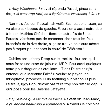
– «
Amy Winehouse ?
» avait répondu Pascal, pince sans
rire, «
là c’est trop tard, on a liquidé tous les stocks, LOL !
»
– Nan mais t’es con Pascal… ah voilà, Scarlett Johansson, ça
va plaire aux bobos de gauche. Et puis on a aussi notre duo
à la con, Mathieu Chédid – tiens, un autre fils de ! – et
Paradis, z’arrêtent pas de cartonner chez tous les faux
branchés de la rive droite, si ça se trouve on n’aura même
pas à raquer pour choper la couv’ de Télérama !
– Oublies pas Johnny Depp sur le tracklist, faut pas qu’il
nous fasse une crise de jalousie, MDR ! Faut aussi quelques
noms pour draguer les croulants… Tiens l’autre soir j’ai
entendu que Marianne Faithfull voulait se payer une
rhinoplastie, proposes lui un featuring sur Manon. Et puis
l’autre là, Iggy Pop, devrait pas faire trop son difficile depuis
qu’il pose pour les Galeries Lafayette.
– «
Qu’est-ce qu’il est fort ce Pascal
» s’était dit Jean-Marc,
«
j’ai encore beaucoup à apprendre
». A travers le combiné,