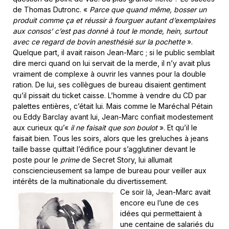
de Thomas Dutronc. «
Parce que quand même, bosser un
produit comme ça et réussir à fourguer autant d’exemplaires
aux consos’ c’est pas donné à tout le monde, hein, surtout
avec ce regard de bovin anesthésié sur la pochette
».
Quelque part, il avait raison Jean-Marc ; si le public semblait
dire merci quand on lui servait de la merde, il n’y avait plus
vraiment de complexe à ouvrir les vannes pour la double
ration. De lui, ses collègues de bureau disaient gentiment
qu’il pissait du ticket caisse. L’homme à vendre du CD par
palettes entières, c’était lui. Mais comme le Maréchal Pétain
ou Eddy Barclay avant lui, Jean-Marc confiait modestement
aux curieux qu’«
il ne faisait que son boulot
». Et qu’il le
faisait bien. Tous les soirs, alors que les greluches à jeans
taille basse quittait l’édifice pour s’agglutiner devant le
poste pour le
prime
de Secret Story, lui allumait
consciencieusement sa lampe de bureau pour veiller aux
intérêts de la multinationale du divertissement.
Ce soir là, Jean-Marc avait
encore eu l’une de ces
idées qui permettaient à
une centaine de salariés du