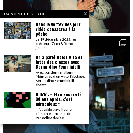
CA VIENT DE SORTIR
Dans le vortex des jeux
vidéo consacrés à la
pêche
Le 19 décembre 2025, les
créateurs Zeph & Ramo
jetaient
On a parlé Dolce Vita et
lutte des classes avec
Bernardino Femminielli
Avec son dernier album
Mémoires d’un Auto-Sabotage,
Bernardino Femminielli
chante
Gilb’R : « Être encore là
30 ans après, c’est
miraculeux »
Infatigable travailleur en
dilettante, le patron de
Versatile a décidé