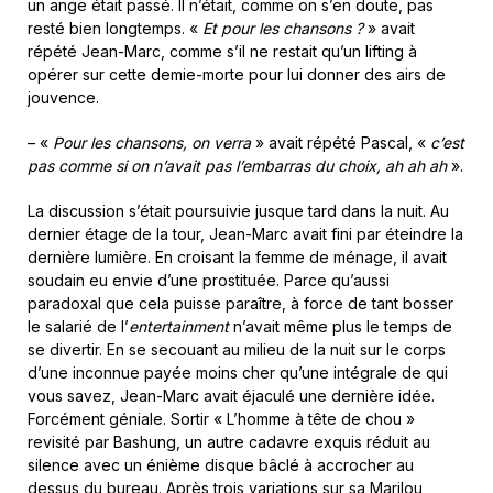
un ange était passé. Il n’était, comme on s’en doute, pas
resté bien longtemps. «
Et pour les chansons ?
» avait
répété Jean-Marc, comme s’il ne restait qu’un lifting à
opérer sur cette demie-morte pour lui donner des airs de
jouvence.
– «
Pour les chansons, on verra
» avait répété Pascal, «
c’est
pas comme si on n’avait pas l’embarras du choix, ah ah ah
».
La discussion s’était poursuivie jusque tard dans la nuit. Au
dernier étage de la tour, Jean-Marc avait fini par éteindre la
dernière lumière. En croisant la femme de ménage, il avait
soudain eu envie d’une prostituée. Parce qu’aussi
paradoxal que cela puisse paraître, à force de tant bosser
le salarié de l’
entertainment
n’avait même plus le temps de
se divertir. En se secouant au milieu de la nuit sur le corps
d’une inconnue payée moins cher qu’une intégrale de qui
vous savez, Jean-Marc avait éjaculé une dernière idée.
Forcément géniale. Sortir « L’homme à tête de chou »
revisité par Bashung, un autre cadavre exquis réduit au
silence avec un énième disque bâclé à accrocher au
dessus du bureau. Après trois variations sur sa Marilou