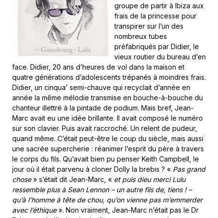
groupe de partir à Ibiza aux
frais de la princesse pour
transpirer sur l’un des
nombreux tubes
préfabriqués par Didier, le
vieux routier du bureau d’en
face. Didier, 20 ans d’heures de vol dans la maison et
quatre générations d’adolescents trépanés à moindres frais.
Didier, un cinqua’ semi-chauve qui recyclait d’année en
année la même mélodie transmise en bouche-à-bouche du
chanteur illettré à la pintade de podium. Mais bref, Jean-
Marc avait eu une idée brillante. Il avait composé le numéro
sur son clavier. Puis avait raccroché. Un relent de pudeur,
quand même. C’était peut-être le coup du siècle, mais aussi
une sacrée supercherie : réanimer l’esprit du père à travers
le corps du fils. Qu’avait bien pu penser Keith Campbell, le
jour où il était parvenu à cloner Dolly la brebis ? «
Pas grand
chose
» s’était dit Jean-Marc, «
et puis dieu merci Lulu
ressemble plus à Sean Lennon – un autre fils de, tiens ! –
qu’à l’homme à tête de chou, qu’on vienne pas m’emmerder
avec l’éthique
». Non vraiment, Jean-Marc n’était pas le Dr