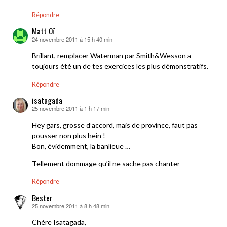
Répondre
Matt Oï
24 novembre 2011 à 15 h 40 min
dit :
Brillant, remplacer Waterman par Smith&Wesson a
toujours été un de tes exercices les plus démonstratifs.
Répondre
isatagada
25 novembre 2011 à 1 h 17 min
dit :
Hey gars, grosse d’accord, mais de province, faut pas
pousser non plus hein !
Bon, évidemment, la banlieue …
Tellement dommage qu’il ne sache pas chanter
Répondre
Bester
25 novembre 2011 à 8 h 48 min
dit :
Chère Isatagada,