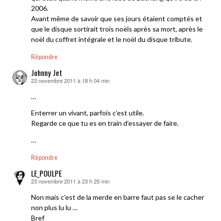
2006.
Avant même de savoir que ses jours étaient comptés et
que le disque sortirait trois noëls après sa mort, après le
noël du coffret intégrale et le noël du disque tribute.
Répondre
Johnny Jet
23 novembre 2011 à 18 h 04 min
dit :
…
Enterrer un vivant, parfois c’est utile.
Regarde ce que tu es en train d’essayer de faire.
…
Répondre
LE_POULPE
23 novembre 2011 à 23 h 25 min
dit :
Non mais c’est de la merde en barre faut pas se le cacher
non plus lu lu …
Bref