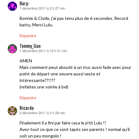
Burp
1 décembre 2011 à 2 h 27 min
dit :
Bonnie & Clyde, j’ai pas tenu plus de 6 secondes. Record
battu. Merci Lulu.
Répondre
Tommy_Gun
1 décembre 2011 à 10 h 51 min
dit :
AMEN
Mais comment peut aboutir à un truc aussi fade avec pour
point de départ une oeuvre aussi vaste et
intéressante??!!??
(refaites une soirée à bxl)
Répondre
Ricardo
2 décembre 2011 à 0 h 28 min
dit :
Finalement il a fini par faire caca le p’tit Lulu !!
Avez-tout ce que ce sont tapés ses parents ! normal qu’il
soit un peu mongolo !