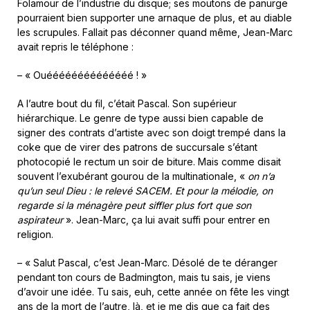
Folamour de l’industrie du disque; ses moutons de panurge
pourraient bien supporter une arnaque de plus, et au diable
les scrupules. Fallait pas déconner quand même, Jean-Marc
avait repris le téléphone :
– « Ouéééééééééééééé ! »
A l’autre bout du fil, c’était Pascal. Son supérieur
hiérarchique. Le genre de type aussi bien capable de
signer des contrats d’artiste avec son doigt trempé dans la
coke que de virer des patrons de succursale s’étant
photocopié le rectum un soir de biture. Mais comme disait
souvent l’exubérant gourou de la multinationale, «
on n’a
qu’un seul Dieu : le relevé SACEM. Et pour la mélodie, on
regarde si la ménagère peut siffler plus fort que son
aspirateur
». Jean-Marc, ça lui avait suffi pour entrer en
religion.
– « Salut Pascal, c’est Jean-Marc. Désolé de te déranger
pendant ton cours de Badmington, mais tu sais, je viens
d’avoir une idée. Tu sais, euh, cette année on fête les vingt
ans de la mort de l’autre, là, et je me dis que ça fait des