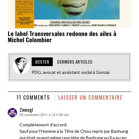
Le label Transversales redonne des ailes à
Michel Colombier
BESTER
DERNIERS ARTICLES
PDG, avocat et assistant social à Gonzaï.
11 COMMENTS
LAISSER UN COMMENTAIRE
Zmeugl
23 novembre 2011 à 12 h 56 min
dit :
Complètement d’accord.
Sauf pour l’Homme à la Tête de Chou repris par Bashung
qui était quand même une idée de Bashung qu’il a eu en