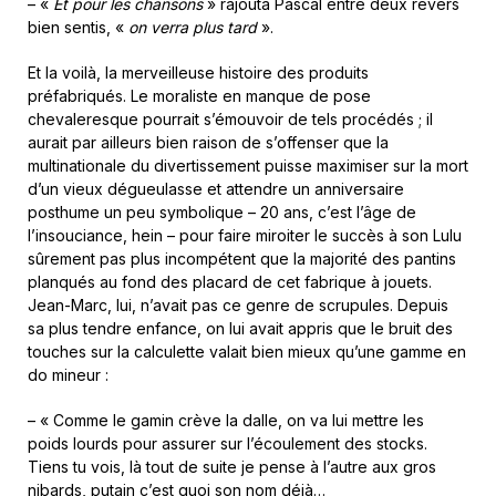
– «
Et pour les chansons
» rajouta Pascal entre deux revers
bien sentis, «
on verra plus tard
».
Et la voilà, la merveilleuse histoire des produits
préfabriqués. Le moraliste en manque de pose
chevaleresque pourrait s’émouvoir de tels procédés ; il
aurait par ailleurs bien raison de s’offenser que la
multinationale du divertissement puisse maximiser sur la mort
d’un vieux dégueulasse et attendre un anniversaire
posthume un peu symbolique – 20 ans, c’est l’âge de
l’insouciance, hein – pour faire miroiter le succès à son Lulu
sûrement pas plus incompétent que la majorité des pantins
planqués au fond des placard de cet fabrique à jouets.
Jean-Marc, lui, n’avait pas ce genre de scrupules. Depuis
sa plus tendre enfance, on lui avait appris que le bruit des
touches sur la calculette valait bien mieux qu’une gamme en
do mineur :
– « Comme le gamin crève la dalle, on va lui mettre les
poids lourds pour assurer sur l’écoulement des stocks.
Tiens tu vois, là tout de suite je pense à l’autre aux gros
nibards, putain c’est quoi son nom déjà…