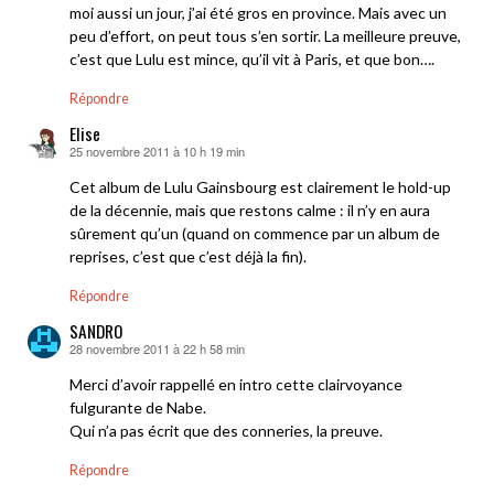
moi aussi un jour, j’ai été gros en province. Mais avec un
peu d’effort, on peut tous s’en sortir. La meilleure preuve,
c’est que Lulu est mince, qu’il vit à Paris, et que bon….
Répondre
Elise
25 novembre 2011 à 10 h 19 min
dit :
Cet album de Lulu Gainsbourg est clairement le hold-up
de la décennie, mais que restons calme : il n’y en aura
sûrement qu’un (quand on commence par un album de
reprises, c’est que c’est déjà la fin).
Répondre
SANDRO
28 novembre 2011 à 22 h 58 min
dit :
Merci d’avoir rappellé en intro cette clairvoyance
fulgurante de Nabe.
Qui n’a pas écrit que des conneries, la preuve.
Répondre