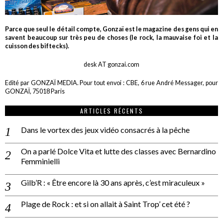
Parce que seul le détail compte, Gonzaï est le magazine des gens qui en
savent beaucoup sur très peu de choses (le rock, la mauvaise foi et la
cuisson des biftecks).
desk AT gonzai.com
Edité par GONZAÏ MEDIA. Pour tout envoi : CBE, 6 rue André Messager, pour
GONZAÏ, 75018 Paris
ARTICLES RÉCENTS
Dans le vortex des jeux vidéo consacrés à la pêche
On a parlé Dolce Vita et lutte des classes avec Bernardino
Femminielli
Gilb’R : « Être encore là 30 ans après, c’est miraculeux »
Plage de Rock : et si on allait à Saint Trop’ cet été ?