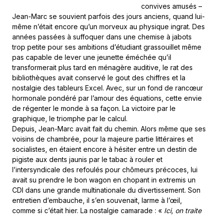
convives amusés –
Jean-Marc se souvient parfois des jours anciens, quand lui-
même n’était encore qu’un morveux au physique ingrat. Des
années passées à suffoquer dans une chemise à jabots
trop petite pour ses ambitions d’étudiant grassouillet même
pas capable de lever une jeunette éméchée qu’il
transformerait plus tard en ménagère auditive, le rat des
bibliothèques avait conservé le gout des chiffres et la
nostalgie des tableurs Excel. Avec, sur un fond de rancœur
hormonale pondéré par l’amour des équations, cette envie
de régenter le monde à sa façon. La victoire par le
graphique, le triomphe par le calcul.
Depuis, Jean-Marc avait fait du chemin. Alors même que ses
voisins de chambrée, pour la majeure partie littéraires et
socialistes, en étaient encore à hésiter entre un destin de
pigiste aux dents jaunis par le tabac à rouler et
l’intersyndicale des refoulés pour chômeurs précoces, lui
avait su prendre le bon wagon en chopant in extremis un
CDI dans une grande multinationale du divertissement. Son
entretien d’embauche, il s’en souvenait, larme à l’œil,
comme si c’était hier. La nostalgie camarade : «
Ici, on traite