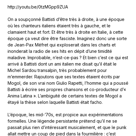
http://youtu.be/0tzMGpp9ZUA
On a soupçonné Battisti d’être très à droite, à une époque
où les chanteurs italiens étaient très à gauche, et le
clamaient haut et fort. Et être très à droite en Italie, à cette
époque ça veut dire être fasciste. Imaginez donc une sorte
de Jean-Pax Méfret qui exploserait dans les charts et
inonderait la radio de ses hits en dépit d’une timidité
maladive. Improbable, n’est-ce-pas ? Et bien c’est ce qui est
arrivé à Battisti dont un ami italien me disait qu’il était le
Michel Sardou transalpin, très probablement pour
m’emmerder. Rajoutons que ses textes étaient écrits par
Mogol, de son vrai nom Giulio Rapetti, l’homme qui a poussé
Battisti à écrire ses propres chansons et co-producteur d’«
Anima Latina ». L’ambiguité de certains textes de Mogol a
étayé la thèse selon laquelle Battisti était facho.
L’époque, les mid-’70s, est propice aux expérimentations
formelles. Une légende persistante prétend qu’il ne se
passait plus rien d’intéressant musicalement, et que le punk
allait mettre un coup de pied dans la fourmilière : c’est