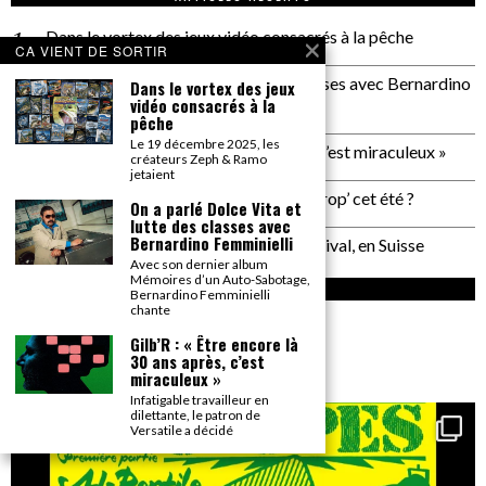
Dans le vortex des jeux vidéo consacrés à la pêche
CA VIENT DE SORTIR
On a parlé Dolce Vita et lutte des classes avec Bernardino
Dans le vortex des jeux
vidéo consacrés à la
Femminielli
pêche
Le 19 décembre 2025, les
Gilb’R : « Être encore là 30 ans après, c’est miraculeux »
créateurs Zeph & Ramo
jetaient
Plage de Rock : et si on allait à Saint Trop’ cet été ?
On a parlé Dolce Vita et
lutte des classes avec
Bernardino Femminielli
Un reportage pas neutre au PALP Festival, en Suisse
Avec son dernier album
Mémoires d’un Auto-Sabotage,
INSTAGRAM
Bernardino Femminielli
chante
gonzai_magazine
Gilb’R : « Être encore là
30 ans après, c’est
Seul le détail compte.
miraculeux »
Infatigable travailleur en
dilettante, le patron de
Versatile a décidé