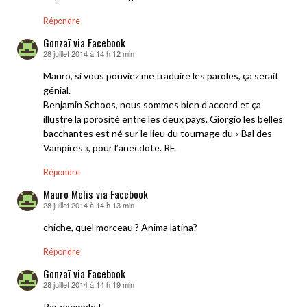
Répondre
Gonzaï via Facebook
28 juillet 2014 à 14 h 12 min
dit :
Mauro, si vous pouviez me traduire les paroles, ça serait
génial.
Benjamin Schoos, nous sommes bien d’accord et ça
illustre la porosité entre les deux pays. Giorgio les belles
bacchantes est né sur le lieu du tournage du « Bal des
Vampires », pour l’anecdote. RF.
Répondre
Mauro Melis via Facebook
28 juillet 2014 à 14 h 13 min
dit :
chiche, quel morceau ? Anima latina?
Répondre
Gonzaï via Facebook
28 juillet 2014 à 14 h 19 min
dit :
Par exemple !