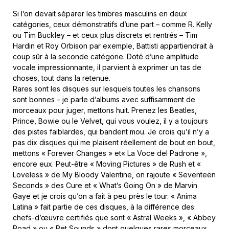
Si l’on devait séparer les timbres masculins en deux
catégories, ceux démonstratifs d’une part – comme R. Kelly
ou Tim Buckley – et ceux plus discrets et rentrés – Tim
Hardin et Roy Orbison par exemple, Battisti appartiendrait à
coup sûr à la seconde catégorie. Doté d’une amplitude
vocale impressionnante, il parvient à exprimer un tas de
choses, tout dans la retenue.
Rares sont les disques sur lesquels toutes les chansons
sont bonnes – je parle d’albums avec suffisamment de
morceaux pour juger, mettons huit. Prenez les Beatles,
Prince, Bowie ou le Velvet, qui vous voulez, il y a toujours
des pistes faiblardes, qui bandent mou. Je crois qu’il n’y a
pas dix disques qui me plaisent réellement de bout en bout,
mettons « Forever Changes » et« La Voce del Padrone »,
encore eux. Peut-être « Moving Pictures » de Rush et «
Loveless » de My Bloody Valentine, on rajoute « Seventeen
Seconds » des Cure et « What’s Going On » de Marvin
Gaye et je crois qu’on a fait à peu près le tour. « Anima
Latina » fait partie de ces disques, à la différence des
chefs-d’œuvre certifiés que sont « Astral Weeks », « Abbey
Road » ou « Pet Sounds » dont quelques rares morceaux