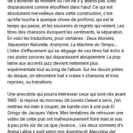
de s’achever au moment où l’on ne s’y attend pas. Elles
disparaissent comme étouffées dans l’œuf. Ce qui est
absolument merveilleux dans cette construction, c’est
qu’elle touche à quelque chose de profond, qui est le
temps qui passe, et les souvenirs et regrets qui restent. Les
titres des chansons évoquent les sentiments, la séparation.
En voici les traductions, pour certaines :
Deux Mondes,
Séparation Naturelle, Anonyme, La Machine du Temps…
L’idée d’effacement qui se dégage de ces titres fait écho à
ces pistes sonores qui disparaissent abruptement. La pop
latine aux accents jazz devient nettement plus
expérimentale tout au long de l’album. Sur les douze pistes
du disque, on dénombre huit « vraies » chansons et trois
reprises, ou transitions.
Une anecdote qui pourra intéresser ceux qui sont nés avant
1985 : la reprise du morceau
Gli Uomini Celesti
a servi, j’en
mettrais ma main à couper, de bande-son à une pub El
Gringo de Jacques Vabre. Mes tentatives de retrouver une
vidéo de cette pub ont malheureusement foiré mais je suis
à peu près sûr de ce que j’avance… Les deux sommets d’«
Anima Latina » sont selon moi
Anonimo
et
Macchina del