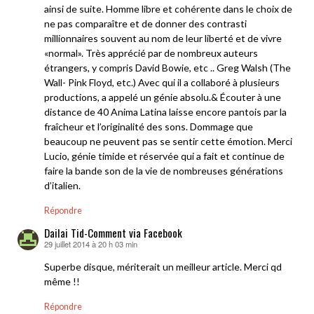
ainsi de suite. Homme libre et cohérente dans le choix de
ne pas comparaître et de donner des contrasti
millionnaires souvent au nom de leur liberté et de vivre
«normal». Très apprécié par de nombreux auteurs
étrangers, y compris David Bowie, etc .. Greg Walsh (The
Wall- Pink Floyd, etc.) Avec qui il a collaboré à plusieurs
productions, a appelé un génie absolu.& Écouter à une
distance de 40 Anima Latina laisse encore pantois par la
fraîcheur et l’originalité des sons. Dommage que
beaucoup ne peuvent pas se sentir cette émotion. Merci
Lucio, génie timide et réservée qui a fait et continue de
faire la bande son de la vie de nombreuses générations
d’italien.
Répondre
Dailai Tid-Comment via Facebook
29 juillet 2014 à 20 h 03 min
dit :
Superbe disque, mériterait un meilleur article. Merci qd
même !!
Répondre