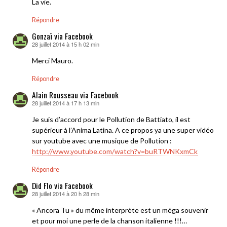
La vie.
Répondre
Gonzaï via Facebook
28 juillet 2014 à 15 h 02 min
dit :
Merci Mauro.
Répondre
Alain Rousseau via Facebook
28 juillet 2014 à 17 h 13 min
dit :
Je suis d’accord pour le Pollution de Battiato, il est
supérieur à l’Anima Latina. A ce propos ya une super vidéo
sur youtube avec une musique de Pollution :
http://www.youtube.com/watch?v=buRTWNKxmCk
Répondre
Did Flo via Facebook
28 juillet 2014 à 20 h 28 min
dit :
« Ancora Tu » du même interprète est un méga souvenir
et pour moi une perle de la chanson italienne !!!…