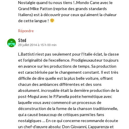
Nostalgie quand tu nous tiens !..Mondo Cane avec le
Grand Mike Patton (reprise des grands standards
Italiens) est à découvrir pour ceux qui aiment la chaleur
de cette langue !
Répondre
Sted
29 juillet 2014 à 15 h 00 min
dit :
L.Battisti n’est pas seulement pour l’Italie éclat, la classe
et l’originalité de l’excellence. Prodigieuxauteur toujours
en avance sur les productions de temps. Sa production
est caractérisée par le changement constant. Il est très
difficile de dire quelle est la plus belle voiture, offrant
chacun des ambiances différentes et des sons
absolument. incroyable était la dernière production de la
post-Mogul avec le P.Panella poète hermétique avec
laquelle vous avez commencé un processus de
déconstruction de la forme de la chanson traditionnelle,
qui a causé beaucoup de critiques parmi les fans
nostalgiques … En ce qui concerne recommande écoute
un chef-d’œuvre absolu: Don Giovanni, L’apparenza et