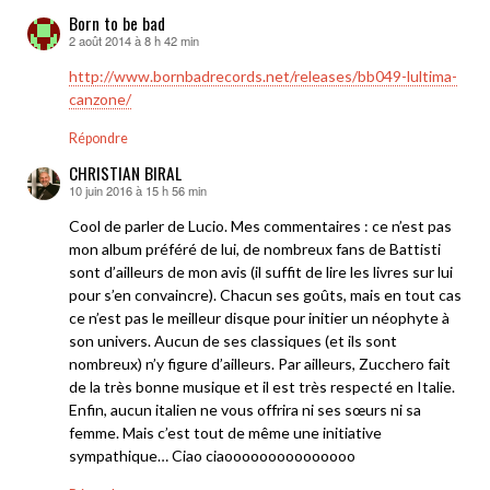
Born to be bad
2 août 2014 à 8 h 42 min
dit :
http://www.bornbadrecords.net/releases/bb049-lultima-
canzone/
Répondre
CHRISTIAN BIRAL
10 juin 2016 à 15 h 56 min
dit :
Cool de parler de Lucio. Mes commentaires : ce n’est pas
mon album préféré de lui, de nombreux fans de Battisti
sont d’ailleurs de mon avis (il suffit de lire les livres sur lui
pour s’en convaincre). Chacun ses goûts, mais en tout cas
ce n’est pas le meilleur disque pour initier un néophyte à
son univers. Aucun de ses classiques (et ils sont
nombreux) n’y figure d’ailleurs. Par ailleurs, Zucchero fait
de la très bonne musique et il est très respecté en Italie.
Enfin, aucun italien ne vous offrira ni ses sœurs ni sa
femme. Mais c’est tout de même une initiative
sympathique… Ciao ciaooooooooooooooo