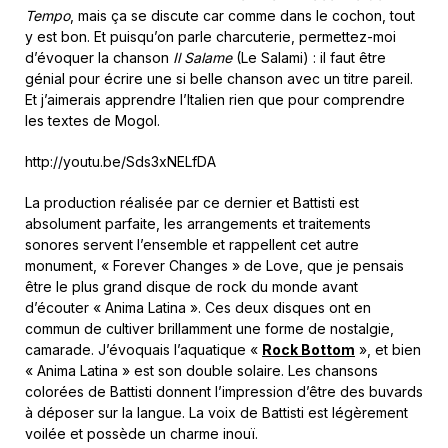
Tempo
, mais ça se discute car comme dans le cochon, tout
y est bon. Et puisqu’on parle charcuterie, permettez-moi
d’évoquer la chanson
Il Salame
(Le Salami) : il faut être
génial pour écrire une si belle chanson avec un titre pareil.
Et j’aimerais apprendre l’Italien rien que pour comprendre
les textes de Mogol.
http://youtu.be/Sds3xNELfDA
La production réalisée par ce dernier et Battisti est
absolument parfaite, les arrangements et traitements
sonores servent l’ensemble et rappellent cet autre
monument, « Forever Changes » de Love, que je pensais
être le plus grand disque de rock du monde avant
d’écouter « Anima Latina ». Ces deux disques ont en
commun de cultiver brillamment une forme de nostalgie,
camarade. J’évoquais l’aquatique «
Rock Bottom
», et bien
« Anima Latina » est son double solaire. Les chansons
colorées de Battisti donnent l’impression d’être des buvards
à déposer sur la langue. La voix de Battisti est légèrement
voilée et possède un charme inouï.