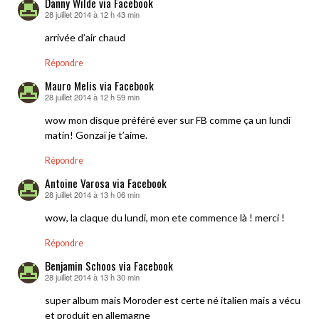
Danny Wilde via Facebook
28 juillet 2014 à 12 h 43 min
dit :
arrivée d’air chaud
Répondre
Mauro Melis via Facebook
28 juillet 2014 à 12 h 59 min
dit :
wow mon disque préféré ever sur FB comme ça un lundi
matin! Gonzaï je t’aime.
Répondre
Antoine Varosa via Facebook
28 juillet 2014 à 13 h 06 min
dit :
wow, la claque du lundi, mon ete commence là ! merci !
Répondre
Benjamin Schoos via Facebook
28 juillet 2014 à 13 h 30 min
dit :
super album mais Moroder est certe né italien mais a vécu
et produit en allemagne