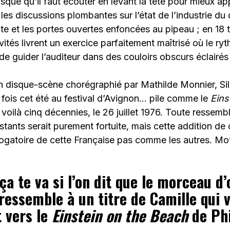
isque qu’il faut écouter en levant la tête pour mieux ap
les discussions plombantes sur l’état de l’industrie du 
e et les portes ouvertes enfoncées au pipeau ; en 18 t
ités livrent un exercice parfaitement maîtrisé où le ryt
de guider l’auditeur dans des couloirs obscurs éclairés
disque-scène chorégraphié par Mathilde Monnier, Sil
 fois cet été au festival d’Avignon… pile comme le
Eins
voilà cinq décennies, le 26 juillet 1976. Toute ressem
tants serait purement fortuite, mais cette addition de
rrogatoire de cette Française pas comme les autres. Mot
ça te va si l’on dit que le morceau d
ressemble à un titre de Camille qui vr
 vers le
Einstein on the Beach
de Phi