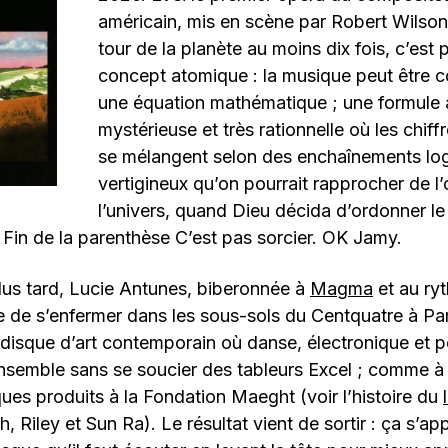
américain, mis en scène par Robert Wilson,
tour de la planète au moins dix fois, c’est 
concept atomique : la musique peut être
une équation mathématique ; une formule à
mystérieuse et très rationnelle où les chiffr
se mélangent selon des enchaînements lo
vertigineux qu’on pourrait rapprocher de l’
l’univers, quand Dieu décida d’ordonner l
. Fin de la parenthèse C’est pas sorcier. OK Jamy.
lus tard, Lucie Antunes, biberonnée à
Magma
et au ry
e de s’enfermer dans les sous-sols du Centquatre à Pa
 disque d’art contemporain où danse, électronique et 
ensemble sans se soucier des tableurs Excel ; comme à
es produits à la Fondation Maeght (voir l’histoire du
, Riley et Sun Ra). Le résultat vient de sortir : ça s’ap