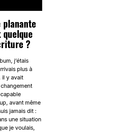
e planante
t quelque
riture ?
bum, j’étais
rrivais plus à
, il y avait
n changement
ncapable
oup, avant même
uis jamais dit :
dans une situation
que je voulais,