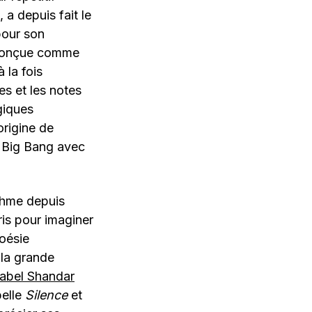
 a depuis fait le
pour son
 conçue comme
 la fois
es et les notes
giques
origine de
e Big Bang avec
thme depuis
ris pour imaginer
poésie
 la grande
label Shandar
pelle
Silence
et