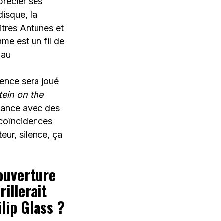
précier ses
disque, la
itres Antunes et
hme est un fil de
 au
ence sera joué
tein on the
blance avec des
 coïncidences
eur, silence, ça
’ouverture
illerait
lip Glass ?