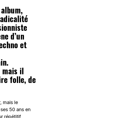
 album,
adicalité
sionniste
ène d’un
techno et
in.
 mais il
re folle, de
, mais le
 ses 50 ans en
 répétitif