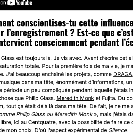
ent conscientises-tu cette influenc
r l’enregistrement ? Est-ce que c’es
intervient consciemment pendant l’éc
Glass est toujours là. Je vis avec. Avant d’écrire cet al
aturation totale. Pour la première fois de ma vie, je n’a
ue. J’ai beaucoup enchaîné les projets, comme
DRAGA
usique dans ma tête, énormément d’informations, u
 période un peu compliquée pendant laquelle j’étais i
chose que Philip Glass,
Meredith Monk
et Fujita. Du c
m, tout ça était déjà là dans ma tête. De fait, je ne me s
 comme Philip Glass ou Meredith Monk
», mais j’étais 
libre, ici au Centquatre, avec la possibilité de faire ce 
 de mon choix. D’où l’aspect expérimental de
Silence
.