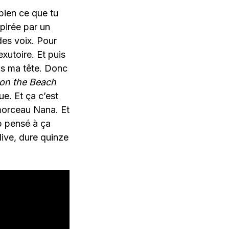
bien ce que tu
pirée par un
es voix. Pour
xutoire. Et puis
ans ma tête. Donc
 on the Beach
ue. Et ça c’est
morceau Nana. Et
p pensé à ça
live, dure quinze