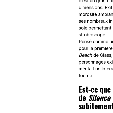
c’est un grand d
dimensions. Exit 
morosité ambiant
ses nombreux inv
soie permettant 
stroboscope.
Pensé comme un 
pour la première
Beach
de Glass, 
personnages exis
méritait un inte
tourne.
Est-ce que 
de
Silence
subitement