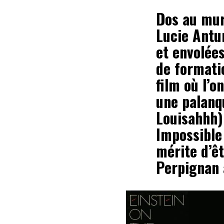
Dos au mur
Lucie Antun
et envolée
de formati
film où l’o
une palanq
Louisahhh)
Impossible
mérite d’êt
Perpignan à