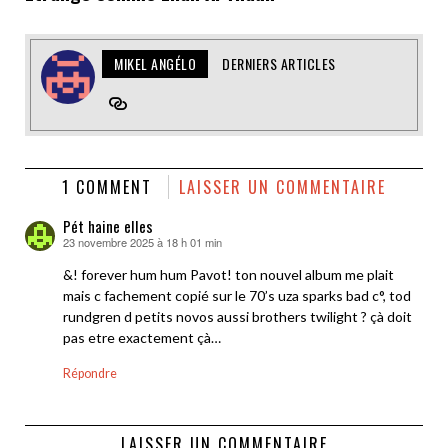
MIKEL ANGÉLO
DERNIERS ARTICLES
1 COMMENT
LAISSER UN COMMENTAIRE
Pét haine elles
23 novembre 2025 à 18 h 01 min
dit :
&! forever hum hum Pavot! ton nouvel album me plait
mais c fachement copié sur le 70’s uza sparks bad c°, tod
rundgren d petits novos aussi brothers twilight ? çà doit
pas etre exactement çà…
Répondre
LAISSER UN COMMENTAIRE