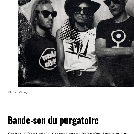
©Hugo Zangl
Bande-son du purgatoire
Stager
,
Witch Level 1
,
Processions
et
Balancing Act
tirent sur