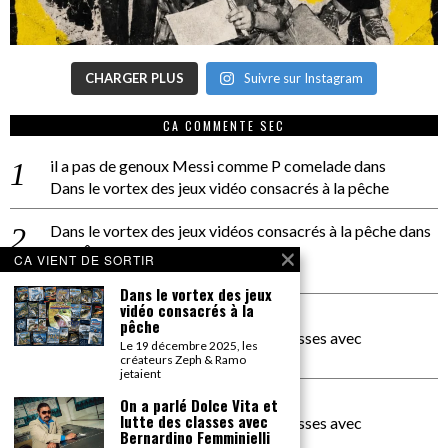
CHARGER PLUS
Suivre sur Instagram
CA COMMENTE SEC
il a pas de genoux Messi comme P comelade
dans
Dans le vortex des jeux vidéo consacrés à la pêche
Dans le vortex des jeux vidéos consacrés à la pêche
dans
PACÔME THIELLEMENT
CA VIENT DE SORTIR
La séance d’Hip Gnose
Dans le vortex des jeux
vidéo consacrés à la
La Patrie
dans
pêche
On a parlé Dolce Vita et lutte des classes avec
Le 19 décembre 2025, les
Bernardino Femminielli
créateurs Zeph & Ramo
jetaient
carte noire negra à l'o tiede
dans
On a parlé Dolce Vita et
lutte des classes avec
On a parlé Dolce Vita et lutte des classes avec
Bernardino Femminielli
Bernardino Femminielli