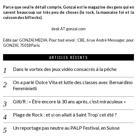
Parce que seul le détail compte, Gonzaï est le magazine des gens qui en
savent beaucoup sur très peu de choses (le rock, la mauvaise foi et la
cuisson des biftecks).
desk AT gonzai.com
Edité par GONZAÏ MEDIA. Pour tout envoi : CBE, 6 rue André Messager, pour
GONZAÏ, 75018 Paris
ARTICLES RÉCENTS
Dans le vortex des jeux vidéo consacrés à la pêche
On a parlé Dolce Vita et lutte des classes avec Bernardino
Femminielli
Gilb’R : « Être encore là 30 ans après, c’est miraculeux »
Plage de Rock : et si on allait à Saint Trop’ cet été ?
Un reportage pas neutre au PALP Festival, en Suisse