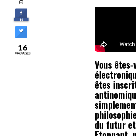
16
16
PARTAGES
Vous êtes-v
électroniq
êtes inscri
antinomique
simplement
philosophi
du futur et
Etonnant, 