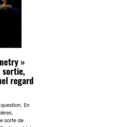
metry »
 sortie,
uel regard
 question.
En
ières.
e sorte de