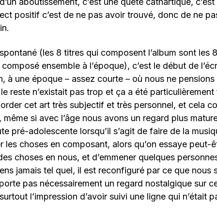
 d’un aboutissement, c’est une quête cathartique, c’est
ect positif c’est de ne pas avoir trouvé, donc de ne pas
in.
spontané (les 8 titres qui composent l’album sont les 8
composé ensemble à l’époque), c’est le début de l’écr
 à une époque – assez courte – où nous ne pensions
le reste n’existait pas trop et ça a été particulièremen
rder cet art très subjectif et très personnel, et cela c
, même si avec l’âge nous avons un regard plus matur
ute pré-adolescente lorsqu’il s’agit de faire de la musi
r les choses en composant, alors qu’on essaye peut-ê
r des choses en nous, et d’emmener quelques personne
ens jamais tel quel, il est reconfiguré par ce que nou
porte pas nécessairement un regard nostalgique sur ce
urtout l’impression d’avoir suivi une ligne qui n’était p