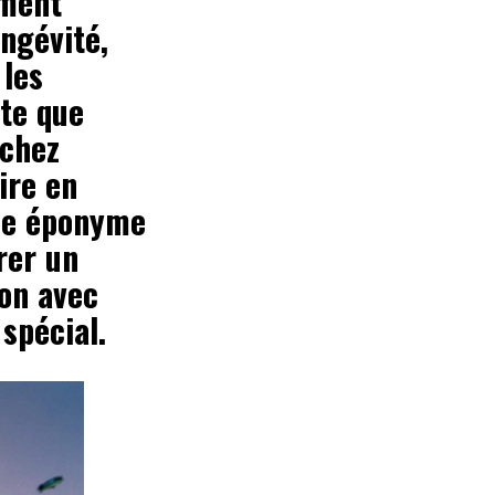
ement
ngévité,
 les
ste que
 chez
aire en
que éponyme
rer un
ion avec
spécial.