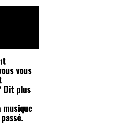
nt
vous vous
t
 Dit plus
la musique
 passé.