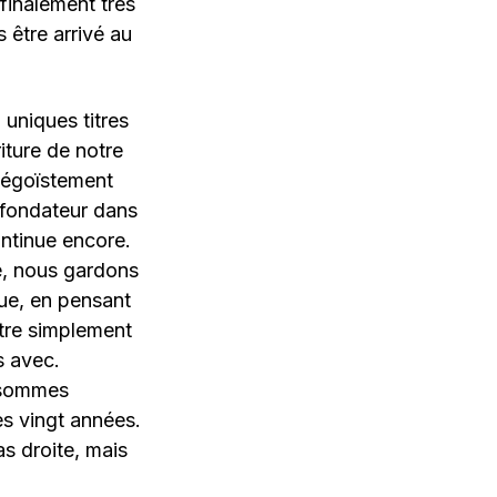
 finalement très
 être arrivé au
 uniques titres
iture de notre
 égoïstement
t fondateur dans
ontinue encore.
e, nous gardons
que, en pensant
tre simplement
s avec.
s sommes
s vingt années.
as droite, mais