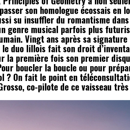
, Principles of Geometry a non seul
épasser son homologue écossais en lo
ussi su insuffler du romantisme dans
un genre musical parfois plus futuri
umain. Vingt ans après sa signature
 le duo lillois fait son droit d’invent
ur la première fois son premier dis
Pour boucler la boucle ou pour prépa
l ? On fait le point en téléconsultat
rosso, co-pilote de ce vaisseau très 