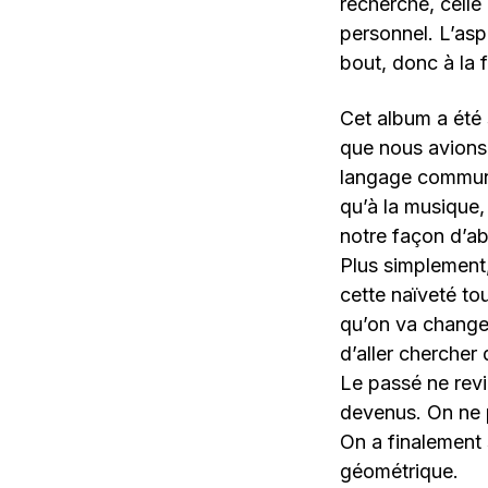
recherche, celle
personnel.
L’asp
bout, donc à la f
Cet album a été 
que nous avions 
langage commun,
qu’à la musique, 
notre façon d’abo
Plus simplement
cette naïveté to
qu’on va change
d’aller cherche
Le passé ne revi
devenus.
On ne 
On a finalement s
géométrique.