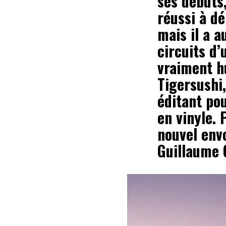
ses débuts
réussi à d
mais il a a
circuits d’
vraiment h
Tigersushi,
éditant po
en vinyle. 
nouvel envo
Guillaume G