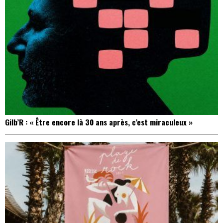
Gilb’R : « Être encore là 30 ans après, c’est miraculeux »