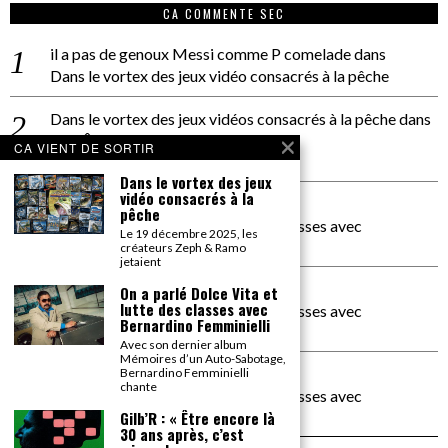
CA COMMENTE SEC
il a pas de genoux Messi comme P comelade
dans
Dans le vortex des jeux vidéo consacrés à la pêche
Dans le vortex des jeux vidéos consacrés à la pêche
dans
PACÔME THIELLEMENT
CA VIENT DE SORTIR
La séance d’Hip Gnose
Dans le vortex des jeux
vidéo consacrés à la
La Patrie
dans
pêche
On a parlé Dolce Vita et lutte des classes avec
Le 19 décembre 2025, les
Bernardino Femminielli
créateurs Zeph & Ramo
jetaient
carte noire negra à l'o tiede
dans
On a parlé Dolce Vita et
lutte des classes avec
On a parlé Dolce Vita et lutte des classes avec
Bernardino Femminielli
Bernardino Femminielli
Avec son dernier album
Mémoires d’un Auto-Sabotage,
moise et son mascaré
dans
Bernardino Femminielli
chante
On a parlé Dolce Vita et lutte des classes avec
Bernardino Femminielli
Gilb’R : « Être encore là
30 ans après, c’est