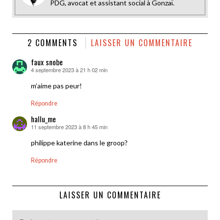
PDG, avocat et assistant social à Gonzaï.
2 COMMENTS
LAISSER UN COMMENTAIRE
faux snobe
4 septembre 2023 à 21 h 02 min
dit :
m’aime pas peur!
Répondre
hallu_me
11 septembre 2023 à 8 h 45 min
dit :
philippe katerine dans le groop?
Répondre
LAISSER UN COMMENTAIRE