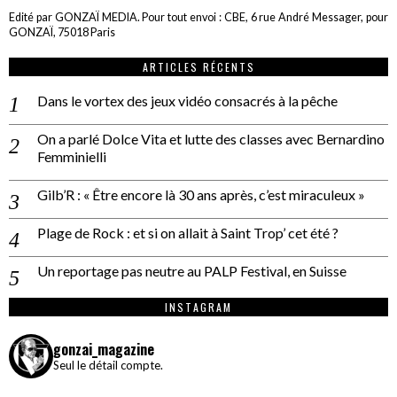
Edité par GONZAÏ MEDIA. Pour tout envoi : CBE, 6 rue André Messager, pour
GONZAÏ, 75018 Paris
ARTICLES RÉCENTS
Dans le vortex des jeux vidéo consacrés à la pêche
On a parlé Dolce Vita et lutte des classes avec Bernardino
Femminielli
Gilb’R : « Être encore là 30 ans après, c’est miraculeux »
Plage de Rock : et si on allait à Saint Trop’ cet été ?
Un reportage pas neutre au PALP Festival, en Suisse
INSTAGRAM
gonzai_magazine
Seul le détail compte.