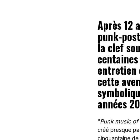
Après 12 a
punk-post
la clef so
centaines 
entretien 
cette aven
symbolique
années 201
“
Punk music of 
créé presque par
cinquantaine de s