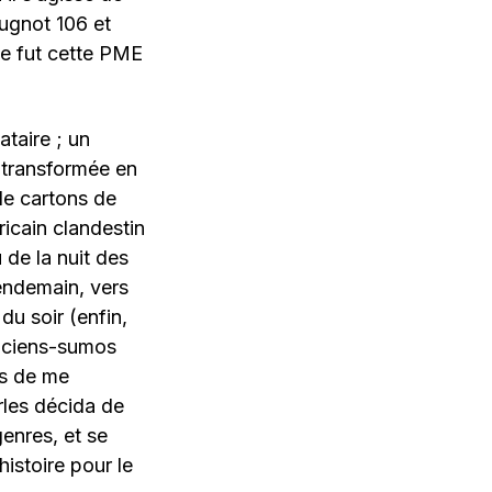
ugnot 106 et
ue fut cette PME
taire ; un
e transformée en
de cartons de
ricain clandestin
 de la nuit des
lendemain, vers
du soir (enfin,
siciens-sumos
is de me
rles décida de
genres, et se
histoire pour le