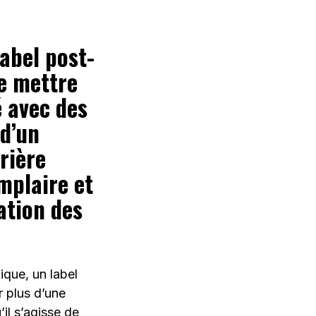
label post-
e mettre
é avec des
 d’un
rrière
mplaire et
ation des
que, un label
r plus d’une
’il s’agisse de