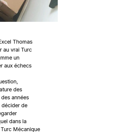
-Excel Thomas
r au vrai Turc
omme un
er aux échecs
uestion,
tature des
k des années
t décider de
egarder
quel dans la
e Turc Mécanique