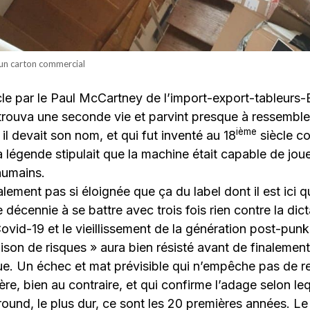
’un carton commercial
cle par le Paul McCartney de l’import-export-tableurs
l trouva une seconde vie et parvint presque à ressemble
ième
il devait son nom, et qui fut inventé au 18
siècle c
 légende stipulait que la machine était capable de jou
humains.
lement pas si éloignée que ça du label dont il est ici q
 décennie à se battre avec trois fois rien contre la dic
Covid-19 et le vieillissement de la génération post-pun
ison de risques » aura bien résisté avant de finalemen
ue. Un échec et mat prévisible qui n’empêche pas de r
ère, bien au contraire, et qui confirme l’adage selon le
ound, le plus dur, ce sont les 20 premières années. L