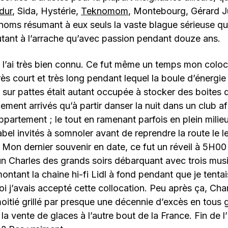
dur
, Sida, Hystérie,
Teknomom
, Montebourg, Gérard J
noms résumant à eux seuls la vaste blague sérieuse q
tant à l’arrache qu’avec passion pendant douze ans.
e l’ai très bien connu. Ce fut même un temps mon coloca
très court et très long pendant lequel la boule d’énergi
 sur pattes était autant occupée à stocker des boites 
ement arrivés qu’à partir danser la nuit dans un club af
ppartement ; le tout en ramenant parfois en plein milieu
label invités à somnoler avant de reprendre la route le 
Mon dernier souvenir en date, ce fut un réveil à 5H00 
un Charles des grands soirs débarquant avec trois mu
ontant la chaine hi-fi Lidl à fond pendant que je tenta
i j’avais accepté cette collocation. Peu après ça, Cha
moitié grillé par presque une décennie d’excès en tous 
la vente de glaces à l’autre bout de la France. Fin de l’