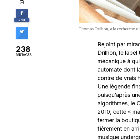
238
Thomas Drilhon, à la recherche d
Rejoint par mira
238
Drilhon, le labe
PARTAGES
mécanique à qui 
automate dont la
contre de vrais 
Une légende fina
puisqu’après une
algorithmes, le 
2010, cette « ma
fermer la boutiq
fièrement en arri
musique undergr