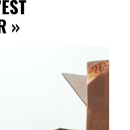
’EST
R »