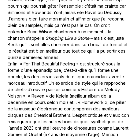
bourrin qui pourrait gâter l’ensemble : c’était ma crainte car
Simmons et Rowlands n’ont jamais été Ravel ou Debussy.
J’aimerais bien faire mon malin et affirmer que j’ai reconnu
plein de samples, mais ça n’est pas le cas. On croit
entendre Brian Wilson chantonner à un moment – la
chanson s’appelle
Skipping Like a Stone
– mais c’est juste
Beck qu’ils sont allés chercher dans son bocal de formol et
le résultat est bien meilleur que tout ce qu’il a pu sortir ces
quinze dernières années.
Enfin, « For That Beautiful Feeling » est structuré sous la
forme d’une épanadiplose, c’est-à-dire qu’il forme une
boucle, les derniers instants du disque coïncidant avec le
morceau introductif. Un exercice de style qui le rapproche
de chefs-d’œuvre passés comme « Histoire de Melody
Nelson », « Raven » de Kelela (meilleur album de la
décennie en cours selon moi) et… « Homework », ce pilier
de la musique électronique contemporain des meilleurs
disques des Chemical Brothers. L’esprit critique et vieux con
remarquera que les autres bons disques synthétiques de
l’année 2023 ont été l’œuvre de dinosaures comme Laurent
Garnier et Orbital (57 ans de moyenne d’âge). Mention