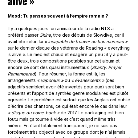
alive
»
Mood : Tu penses souvent à l’empire romain ?
Il y a quelques jours, un animateur de la radio NTS a
préféré passer
Shine
, titre des débuts de Slowdive, car il
avait été selon lui
« incapable de trouver un bon morceau »
sur le dernier disque des vétérans de Reading « everything
is alive ». Le mec est chaud et exagère un peu : il y a peut-
être deux, trois compositions potables sur cet album et
encore ce sont des quasi instrumentaux (
Shanty, Prayer
Remembered
). Pour résumer, la forme est là, les
arrangements
« vaporeux »
ou
« évanescents »
(ces
adjectifs semblent avoir été inventés pour eux) sont bien
présents et l’apport de synthés genre modulaires est plutôt
agréable. Le problème est surtout que les Anglais ont oublié
d’écrire des chansons, ce qui était encore le cas dans leur
« disque du come-back »
de 2017. Le packaging est bien
foutu mais ça tourne à vide et c’est quand même très
mièvre. En étant totalement transparent, je ne suis pas
forcément très objectif avec ce groupe dont je n’ai jamais