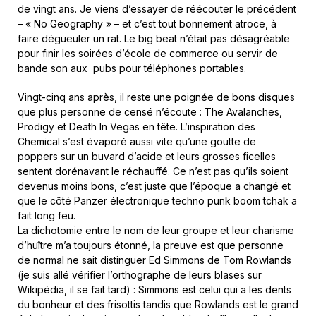
de vingt ans. Je viens d’essayer de réécouter le précédent
– « No Geography » – et c’est tout bonnement atroce, à
faire dégueuler un rat. Le big beat n’était pas désagréable
pour finir les soirées d’école de commerce ou servir de
bande son aux pubs pour téléphones portables.
Vingt-cinq ans après, il reste une poignée de bons disques
que plus personne de censé n’écoute : The Avalanches,
Prodigy et Death In Vegas en tête. L’inspiration des
Chemical s’est évaporé aussi vite qu’une goutte de
poppers sur un buvard d’acide et leurs grosses ficelles
sentent dorénavant le réchauffé. Ce n’est pas qu’ils soient
devenus moins bons, c’est juste que l’époque a changé et
que le côté Panzer électronique techno punk boom tchak a
fait long feu.
La dichotomie entre le nom de leur groupe et leur charisme
d’huître m’a toujours étonné, la preuve est que personne
de normal ne sait distinguer Ed Simmons de Tom Rowlands
(je suis allé vérifier l’orthographe de leurs blases sur
Wikipédia, il se fait tard) : Simmons est celui qui a les dents
du bonheur et des frisottis tandis que Rowlands est le grand