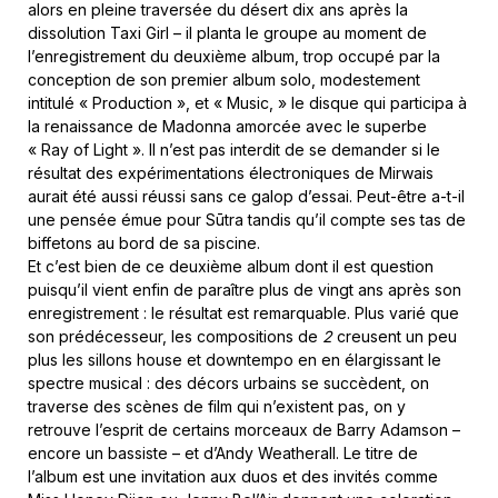
alors en pleine traversée du désert dix ans après la
dissolution Taxi Girl – il planta le groupe au moment de
l’enregistrement du deuxième album, trop occupé par la
conception de son premier album solo, modestement
intitulé « Production », et « Music, » le disque qui participa à
la renaissance de Madonna amorcée avec le superbe
« Ray of Light ». Il n’est pas interdit de se demander si le
résultat des expérimentations électroniques de Mirwais
aurait été aussi réussi sans ce galop d’essai. Peut-être a-t-il
une pensée émue pour Sūtra tandis qu’il compte ses tas de
biffetons au bord de sa piscine.
Et c’est bien de ce deuxième album dont il est question
puisqu’il vient enfin de paraître plus de vingt ans après son
enregistrement : le résultat est remarquable. Plus varié que
son prédécesseur, les compositions de
2
creusent un peu
plus les sillons house et downtempo en en élargissant le
spectre musical : des décors urbains se succèdent, on
traverse des scènes de film qui n’existent pas, on y
retrouve l’esprit de certains morceaux de Barry Adamson –
encore un bassiste – et d’Andy Weatherall. Le titre de
l’album est une invitation aux duos et des invités comme