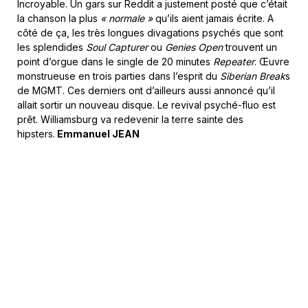
Incroyable. Un gars sur Reddit a justement posté que c’était
la chanson la plus
« normale »
qu’ils aient jamais écrite. A
côté de ça, les très longues divagations psychés que sont
les splendides
Soul Capturer
ou
Genies Open
trouvent un
point d’orgue dans le single de 20 minutes
Repeater
. Œuvre
monstrueuse en trois parties dans l’esprit du
Siberian Break
s
de MGMT. Ces derniers ont d’ailleurs aussi annoncé qu’il
allait sortir un nouveau disque. Le revival psyché-fluo est
prêt. Williamsburg va redevenir la terre sainte des
hipsters.
Emmanuel JEAN