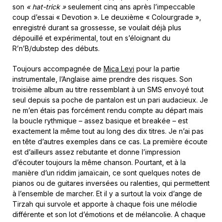
son
« hat-trick »
seulement cinq ans après l’impeccable
coup d’essai « Devotion ». Le deuxième « Colourgrade »,
enregistré durant sa grossesse, se voulait déjà plus
dépouillé et expérimental, tout en s’éloignant du
R’n’B/dubstep des débuts.
Toujours accompagnée de
Mica Levi
pour la partie
instrumentale, l’Anglaise aime prendre des risques. Son
troisième album au titre ressemblant à un SMS envoyé tout
seul depuis sa poche de pantalon est un pari audacieux. Je
ne m’en étais pas forcément rendu compte au départ mais
la boucle rythmique – assez basique et breakée – est
exactement la même tout au long des dix titres. Je n’ai pas
en tête d’autres exemples dans ce cas. La première écoute
est d’ailleurs assez rebutante et donne l’impression
d’écouter toujours la même chanson. Pourtant, et à la
manière d’un riddim jamaïcain, ce sont quelques notes de
pianos ou de guitares inversées ou ralenties, qui permettent
à l’ensemble de marcher. Et il y a surtout la voix d’ange de
Tirzah qui survole et apporte à chaque fois une mélodie
différente et son lot d’émotions et de mélancolie. A chaque