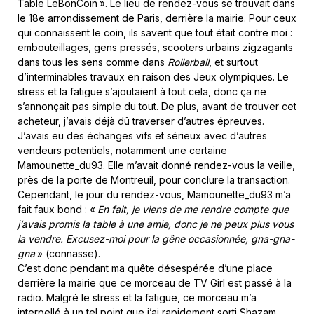
Table LeBonCoin ». Le lieu de rendez-vous se trouvait dans
le 18e arrondissement de Paris, derrière la mairie. Pour ceux
qui connaissent le coin, ils savent que tout était contre moi :
embouteillages, gens pressés, scooters urbains zigzagants
dans tous les sens comme dans
Rollerball
, et surtout
d’interminables travaux en raison des Jeux olympiques. Le
stress et la fatigue s’ajoutaient à tout cela, donc ça ne
s’annonçait pas simple du tout. De plus, avant de trouver cet
acheteur, j’avais déjà dû traverser d’autres épreuves.
J’avais eu des échanges vifs et sérieux avec d’autres
vendeurs potentiels, notamment une certaine
Mamounette_du93. Elle m’avait donné rendez-vous la veille,
près de la porte de Montreuil, pour conclure la transaction.
Cependant, le jour du rendez-vous, Mamounette_du93 m’a
fait faux bond : «
En fait, je viens de me rendre compte que
j’avais promis la table à une amie, donc je ne peux plus vous
la vendre. Excusez-moi pour la gêne occasionnée, gna-gna-
gna
» (connasse).
C’est donc pendant ma quête désespérée d’une place
derrière la mairie que ce morceau de TV Girl est passé à la
radio. Malgré le stress et la fatigue, ce morceau m’a
interpellé à un tel point que j’ai rapidement sorti Shazam