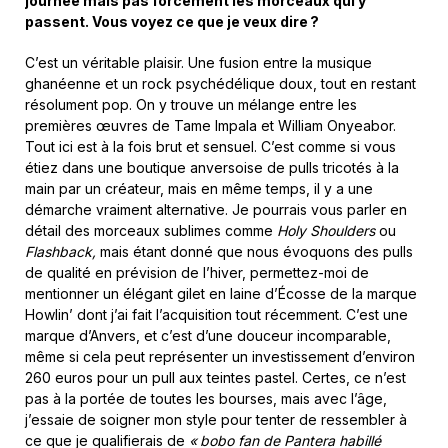
journée mais pas forcément les morceaux qui y
passent. Vous voyez ce que je veux dire ?
C’est un véritable plaisir. Une fusion entre la musique
ghanéenne et un rock psychédélique doux, tout en restant
résolument pop. On y trouve un mélange entre les
premières œuvres de Tame Impala et William Onyeabor.
Tout ici est à la fois brut et sensuel. C’est comme si vous
étiez dans une boutique anversoise de pulls tricotés à la
main par un créateur, mais en même temps, il y a une
démarche vraiment alternative. Je pourrais vous parler en
détail des morceaux sublimes comme
Holy Shoulders
ou
Flashback,
mais étant donné que nous évoquons des pulls
de qualité en prévision de l’hiver, permettez-moi de
mentionner un élégant gilet en laine d’Écosse de la marque
Howlin’ dont j’ai fait l’acquisition tout récemment. C’est une
marque d’Anvers, et c’est d’une douceur incomparable,
même si cela peut représenter un investissement d’environ
260 euros pour un pull aux teintes pastel. Certes, ce n’est
pas à la portée de toutes les bourses, mais avec l’âge,
j’essaie de soigner mon style pour tenter de ressembler à
ce que je qualifierais de
« bobo fan de Pantera habillé