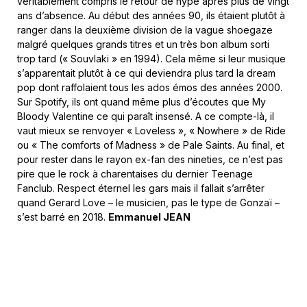
véritablement compris le retour de hype après plus de vingt
ans d’absence. Au début des années 90, ils étaient plutôt à
ranger dans la deuxième division de la vague shoegaze
malgré quelques grands titres et un très bon album sorti
trop tard (« Souvlaki » en 1994). Cela même si leur musique
s’apparentait plutôt à ce qui deviendra plus tard la dream
pop dont raffolaient tous les ados émos des années 2000.
Sur Spotify, ils ont quand même plus d’écoutes que My
Bloody Valentine ce qui paraît insensé. A ce compte-là, il
vaut mieux se renvoyer « Loveless », « Nowhere » de Ride
ou « The comforts of Madness » de Pale Saints. Au final, et
pour rester dans le rayon ex-fan des nineties, ce n’est pas
pire que le rock à charentaises du dernier Teenage
Fanclub. Respect éternel les gars mais il fallait s’arrêter
quand Gerard Love – le musicien, pas le type de Gonzaï –
s’est barré en 2018.
Emmanuel JEAN