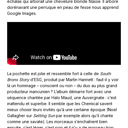
échalas qui arborait une chevelure blonde filasse. Il arbore
dorénavant une perruque en peau de fesse nous apprend
Google Images.
La pochette est jolie et ressemble fort à celle de
South
Bronx Story
d’ESG, produit par Martin Hannett : faut-il y voir
là un hommage – conscient ou non – du duo au plus grand
producteur mancunien ? L’album démarre fort avec une
séquence chantée par Halo Maud, une Auvergnate : c’est
inattendu et superbe. Il semble que les Chemical savent
mieux choisir leurs invités qu’à une certaine époque (Noel
Gallagher sur
Setting Sun
par exemple alors qu’il chante
comme une savate). Les morceaux s’enchaînent bien
ensuite, c’est léger, c’est pop et il n’y a de morceau trop