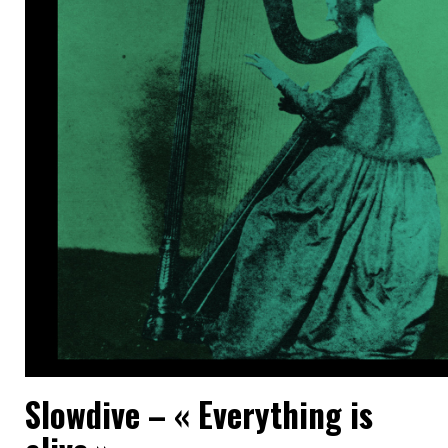
Slowdive –
« E
verything is