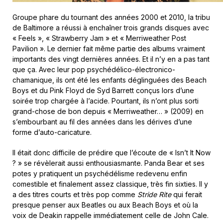
Groupe phare du tournant des années 2000 et 2010, la tribu
de Baltimore a réussi à enchaîner trois grands disques avec
« Feels », « Strawberry Jam » et « Merriweather Post
Pavilion ». Le dernier fait même partie des albums vraiment
importants des vingt dernières années. Et il n’y en a pas tant
que ça. Avec leur pop psychédélico-électronico-
chamanique, ils ont été les enfants déglinguées des Beach
Boys et du Pink Floyd de Syd Barrett conçus lors d’une
soirée trop chargée à l’acide. Pourtant, ils n’ont plus sorti
grand-chose de bon depuis « Merriweather… » (2009) en
s’embourbant au fil des années dans les dérives d’une
forme d’auto-caricature.
Il était donc difficile de prédire que l’écoute de « Isn’t It Now
? » se révèlerait aussi enthousiasmante. Panda Bear et ses
potes y pratiquent un psychédélisme redevenu enfin
comestible et finalement assez classique, très fin sixties. Il y
a des titres courts et très pop comme
Stride Rite
qui ferait
presque penser aux Beatles ou aux Beach Boys et où la
voix de Deakin rappelle immédiatement celle de John Cale.