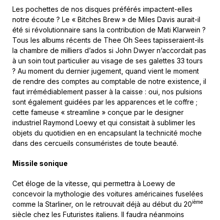
Les pochettes de nos disques préférés impactent-elles
notre écoute ? Le « Bitches Brew » de Miles Davis aurait-il
été si révolutionnaire sans la contribution de Mati Klarwein ?
Tous les albums récents de Thee Oh Sees tapisseraient-ils
la chambre de milliers d’ados si John Dwyer n’accordait pas
à un soin tout particulier au visage de ses galettes 33 tours
? Au moment du dernier jugement, quand vient le moment
de rendre des comptes au comptable de notre existence, il
faut irrémédiablement passer à la caisse : oui, nos pulsions
sont également guidées par les apparences et le coffre ;
cette fameuse « streamline » conçue par le designer
industriel Raymond Loewy et qui consistait à sublimer les
objets du quotidien en en encapsulant la technicité moche
dans des cercueils consuméristes de toute beauté.
Missile sonique
Cet éloge de la vitesse, qui permettra à Loewy de
concevoir la mythologie des voitures américaines fuselées
ième
comme la Starliner, on le retrouvait déjà au début du 20
siècle chez les Futuristes italiens. Il faudra néanmoins