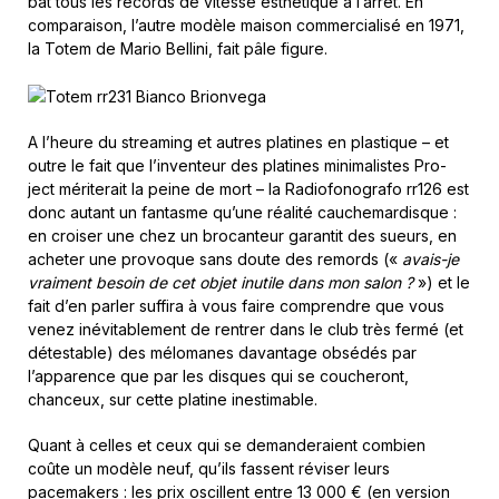
bat tous les records de vitesse esthétique à l’arrêt. En
comparaison, l’autre modèle maison commercialisé en 1971,
la Totem de Mario Bellini, fait pâle figure.
A l’heure du streaming et autres platines en plastique – et
outre le fait que l’inventeur des platines minimalistes Pro-
ject mériterait la peine de mort – la Radiofonografo rr126 est
donc autant un fantasme qu’une réalité cauchemardisque :
en croiser une chez un brocanteur garantit des sueurs, en
acheter une provoque sans doute des remords («
avais-je
vraiment besoin de cet objet inutile dans mon salon ?
») et le
fait d’en parler suffira à vous faire comprendre que vous
venez inévitablement de rentrer dans le club très fermé (et
détestable) des mélomanes davantage obsédés par
l’apparence que par les disques qui se coucheront,
chanceux, sur cette platine inestimable.
Quant à celles et ceux qui se demanderaient combien
coûte un modèle neuf, qu’ils fassent réviser leurs
pacemakers : les prix oscillent entre 13 000 € (en version