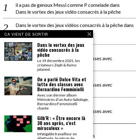
il a pas de genoux Messi comme P comelade
dans
Dans le vortex des jeux vidéo consacrés à la pêche
Dans le vortex des jeux vidéos consacrés à la pêche
dans
PACÔME THIELLEMENT
CA VIENT DE SORTIR
La séance d’Hip Gnose
Dans le vortex des jeux
vidéo consacrés à la
La Patrie
dans
pêche
On a parlé Dolce Vita et lutte des classes avec
Le 19 décembre 2025, les
Bernardino Femminielli
créateurs Zeph & Ramo
jetaient
carte noire negra à l'o tiede
dans
On a parlé Dolce Vita et
lutte des classes avec
On a parlé Dolce Vita et lutte des classes avec
Bernardino Femminielli
Bernardino Femminielli
Avec son dernier album
Mémoires d’un Auto-Sabotage,
moise et son mascaré
dans
Bernardino Femminielli
chante
On a parlé Dolce Vita et lutte des classes avec
Bernardino Femminielli
Gilb’R : « Être encore là
30 ans après, c’est
miraculeux »
Infatigable travailleur en
©
2026
TOUS DROITS RÉSERVÉS
dilettante, le patron de