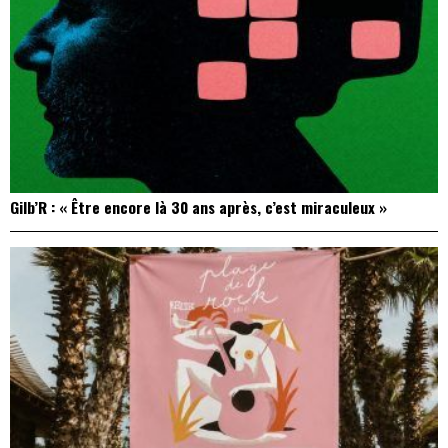
Gilb’R : « Être encore là 30 ans après, c’est miraculeux »