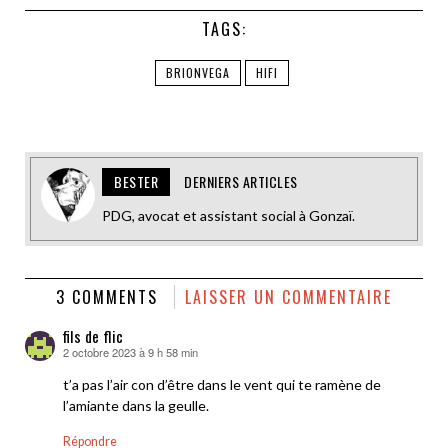
TAGS:
BRIONVEGA
HIFI
BESTER
DERNIERS ARTICLES
PDG, avocat et assistant social à Gonzaï.
3 COMMENTS
LAISSER UN COMMENTAIRE
fils de flic
2 octobre 2023 à 9 h 58 min
dit :
t’a pas l’air con d’être dans le vent qui te ramène de
l’amiante dans la geulle.
Répondre