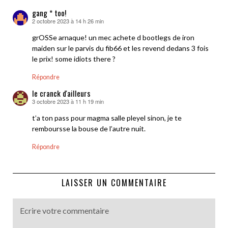
gang * too!
2 octobre 2023 à 14 h 26 min
dit :
grOSSe arnaque! un mec achete d bootlegs de iron
maiden sur le parvis du fib66 et les revend dedans 3 fois
le prix! some idiots there ?
Répondre
le cranck d'ailleurs
3 octobre 2023 à 11 h 19 min
dit :
t’a ton pass pour magma salle pleyel sinon, je te
remboursse la bouse de l’autre nuit.
Répondre
LAISSER UN COMMENTAIRE