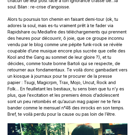
chacun de leur post face à ton ignorance crasse de…la
soul. Bilan : re-crise d’angoisse.
Alors tu poursuis ton chemin en faisant demi-tour (ok, tu
adores la soul, mais es-tu vraiment prêt à te fader via
Rapidshare ou Mediafire des téléchargements qui prennent
des heures pour découvrir, ô joie, que ce groupe inconnu
vendu par le blog comme une pépite funk-rock se révèle
coupable d’une musique encore plus sucrée que celle des
Kool and the Gang au sommet de leur gloire ?), et tu
décides, comme toute bonne Bartoli qui se respecte, de
retourner aux fondamentaux. Te voilà donc gambadant vers
un kiosque à journaux pour te procurer de la presse
papier : Tsugi, Magicrpm, Trax, Mojo, Uncut, Rock and
Folk… En feuilletant les bestiaux, tu sens bien que tu n’y es
plus, que l’excitation et les premiers émois d’adolescent
sont un peu retombés et qu’aucun mag papier ne te fera
bander comme le mensuel n°48 des inrocks en son temps.
Bref, te voilà perdu pour la cause ou pas loin de l’être.