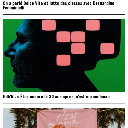
On a parlé Dolce Vita et lutte des classes avec Bernardino
Femminielli
Gilb’R : « Être encore là 30 ans après, c’est miraculeux »