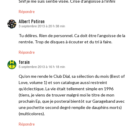
Snif je me suis sentie visée. Crise d’angoisse à l’infini
Répondre
Albert Potiron
3 septembre 2013 à 20 h 38 min
dit :
Tu délires. Rien de personnel. Ca doit être l’angoisse de la
rentrée. Trop de disques à écouter et du tri à faire.
Répondre
forain
5 septembre 2013 à 16 h 18 min
dit :
Qu’on me rende le Club Dial, sa sélection du mois (Best of
Love, volume 1) et son catalogue aussi restreint
qu’éclectique. La vie était tellement simple en 1996
(tiens, je viens de trouver malgré moi le titre de mon
prochain Ep, que je posterai bientôt sur Garageband avec
une pochette second degré remplie de dauphins morts)
(multicolores).
Répondre