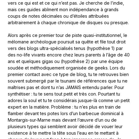
vers ce qui est et ce qui n’est pas. Je cherche de l’indie,
mais ces guides abîment mon indépendance à grands
coups de notes décimales ou d’étoiles attribuées
arbitrairement à chaque chronique de disques ou presque.
Alors après ce premier tour de piste quasi-institutionnel, le
mélomane archéologue poursuit sa quête et file tout droit
vers des blogs ultra-spécialisés tenus (hypothèse 1) par
des no-life vivants encore chez leurs parents à l’âge de 40
ans et quelques gigas ou (hypothèse 2) par une équipe
soudée et méthodiquement organisée de geeks. Lors du
premier contact avec ce type de blog, tu te retrouves bien
souvent submergé par le tsunami de références que tu ne
maîtrises pas et dont tu n’as JAMAIS entendu parler. Pour
synthétiser : tu te sens tout petit et très con. Pourtant tu
adores la soul et tu te considérais jusque-là comme un petit
expert en la matière. Problème : tu n’es plus en train de
flamber devant tes potes lors d’un barbecue dominical à
Montargis-sur-Marne mais devant l’œuvre d’un ou de
plusieurs types qui semblent avoir décidé de vouer leur
existence à te mettre la tête sous l’eau en te mettant à