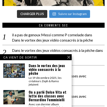
CHARGER PLUS
Suivre sur Instagram
CA COMMENTE SEC
il a pas de genoux Messi comme P comelade
dans
Dans le vortex des jeux vidéo consacrés à la pêche
Dans le vortex des jeux vidéos consacrés à la pêche
dans
PACÔME THIELLEMENT
CA VIENT DE SORTIR
La séance d’Hip Gnose
Dans le vortex des jeux
vidéo consacrés à la
La Patrie
dans
pêche
On a parlé Dolce Vita et lutte des classes avec
Le 19 décembre 2025, les
Bernardino Femminielli
créateurs Zeph & Ramo
jetaient
carte noire negra à l'o tiede
dans
On a parlé Dolce Vita et
lutte des classes avec
On a parlé Dolce Vita et lutte des classes avec
Bernardino Femminielli
Bernardino Femminielli
Avec son dernier album