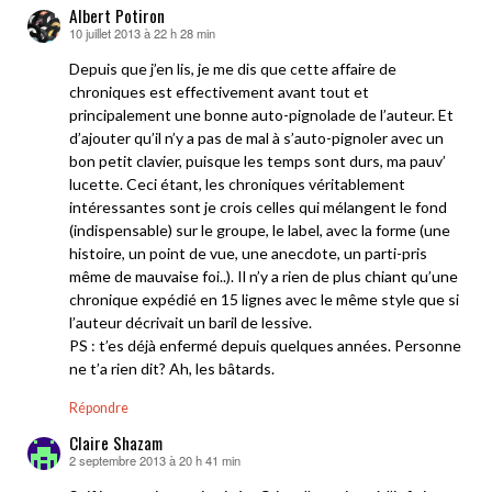
Albert Potiron
10 juillet 2013 à 22 h 28 min
dit :
Depuis que j’en lis, je me dis que cette affaire de
chroniques est effectivement avant tout et
principalement une bonne auto-pignolade de l’auteur. Et
d’ajouter qu’il n’y a pas de mal à s’auto-pignoler avec un
bon petit clavier, puisque les temps sont durs, ma pauv’
lucette. Ceci étant, les chroniques véritablement
intéressantes sont je crois celles qui mélangent le fond
(indispensable) sur le groupe, le label, avec la forme (une
histoire, un point de vue, une anecdote, un parti-pris
même de mauvaise foi..). Il n’y a rien de plus chiant qu’une
chronique expédié en 15 lignes avec le même style que si
l’auteur décrivait un baril de lessive.
PS : t’es déjà enfermé depuis quelques années. Personne
ne t’a rien dit? Ah, les bâtards.
Répondre
Claire Shazam
2 septembre 2013 à 20 h 41 min
dit :