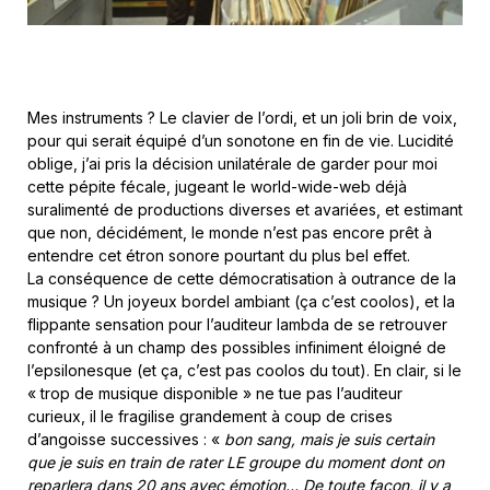
Mes instruments ? Le clavier de l’ordi, et un joli brin de voix,
pour qui serait équipé d’un sonotone en fin de vie. Lucidité
oblige, j’ai pris la décision unilatérale de garder pour moi
cette pépite fécale, jugeant le world-wide-web déjà
suralimenté de productions diverses et avariées, et estimant
que non, décidément, le monde n’est pas encore prêt à
entendre cet étron sonore pourtant du plus bel effet.
La conséquence de cette démocratisation à outrance de la
musique ? Un joyeux bordel ambiant (ça c’est coolos), et la
flippante sensation pour l’auditeur lambda de se retrouver
confronté à un champ des possibles infiniment éloigné de
l’epsilonesque (et ça, c’est pas coolos du tout). En clair, si le
« trop de musique disponible » ne tue pas l’auditeur
curieux, il le fragilise grandement à coup de crises
d’angoisse successives : «
bon sang, mais je suis certain
que je suis en train de rater LE groupe du moment dont on
reparlera dans 20 ans avec émotion… De toute façon, il y a