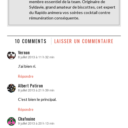
membre essentiel de la team. Originaire de
Syldavie, grand amateur de biscottes, cet expert
du Rapido animera vos soirées cocktail contre
rémunération conséquente.
10 COMMENTS
LAISSER UN COMMENTAIRE
Vernon
8 juillet 2013 à 11 h 32 min
dit :
J’ai bien ri.
Répondre
Albert Potiron
8 juillet 2013 à 21 h 39 min
dit :
C’est bien le principal.
Répondre
Chafouine
9 juillet 2013 à 20 h 13 min
dit :