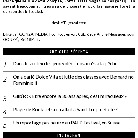
Parce que seul le détail compte, Gonzaï est le magazine des gens qui en
savent beaucoup sur très peu de choses (le rock, la mauvaise foi et la
cuisson des biftecks).
desk AT gonzai.com
Edité par GONZAÏ MEDIA. Pour tout envoi : CBE, 6 rue André Messager, pour
GONZAÏ, 75018 Paris
ARTICLES RÉCENTS
Dans le vortex des jeux vidéo consacrés à la pêche
On a parlé Dolce Vita et lutte des classes avec Bernardino
Femminielli
Gilb’R : « Être encore là 30 ans après, c’est miraculeux »
Plage de Rock : et si on allait à Saint Trop’ cet été ?
Un reportage pas neutre au PALP Festival, en Suisse
INSTAGRAM