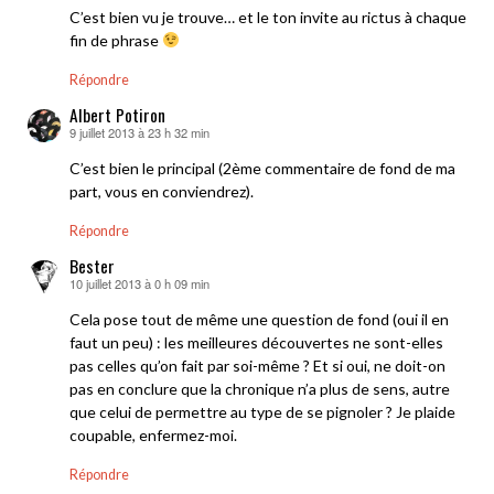
C’est bien vu je trouve… et le ton invite au rictus à chaque
fin de phrase
Répondre
Albert Potiron
9 juillet 2013 à 23 h 32 min
dit :
C’est bien le principal (2ème commentaire de fond de ma
part, vous en conviendrez).
Répondre
Bester
10 juillet 2013 à 0 h 09 min
dit :
Cela pose tout de même une question de fond (oui il en
faut un peu) : les meilleures découvertes ne sont-elles
pas celles qu’on fait par soi-même ? Et si oui, ne doit-on
pas en conclure que la chronique n’a plus de sens, autre
que celui de permettre au type de se pignoler ? Je plaide
coupable, enfermez-moi.
Répondre