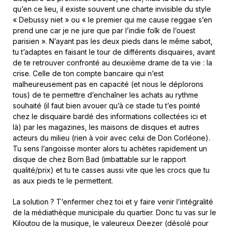
qu’en ce lieu, il existe souvent une charte invisible du style
« Debussy niet » ou « le premier qui me cause reggae s’en
prend une car je ne jure que par l’indie folk de l’ouest
parisien ». N’ayant pas les deux pieds dans le même sabot,
tu t’adaptes en faisant le tour de différents disquaires, avant
de te retrouver confronté au deuxième drame de ta vie : la
crise. Celle de ton compte bancaire qui n’est
malheureusement pas en capacité (et nous le déplorons
tous) de te permettre d’enchaîner les achats au rythme
souhaité (il faut bien avouer qu’à ce stade tu t’es pointé
chez le disquaire bardé des informations collectées ici et
là) par les magazines, les maisons de disques et autres
acteurs du milieu (rien à voir avec celui de Don Corléone).
Tu sens l’angoisse monter alors tu achètes rapidement un
disque de chez Born Bad (imbattable sur le rapport
qualité/prix) et tu te casses aussi vite que les crocs que tu
as aux pieds te le permettent.
La solution ? T’enfermer chez toi et y faire venir l’intégralité
de la médiathèque municipale du quartier. Donc tu vas sur le
Kiloutou de la musique, le valeureux Deezer (désolé pour