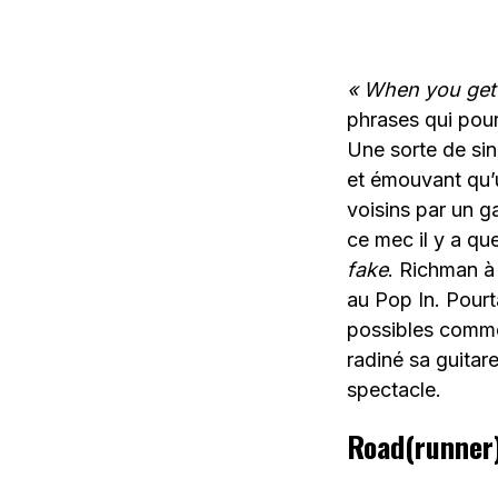
« When you get o
phrases qui pour
Une sorte de sin
et émouvant qu’u
voisins par un g
ce mec il y a qu
fake
. Richman à
au Pop In. Pour
possibles comme 
radiné sa guitar
spectacle.
Road(runner