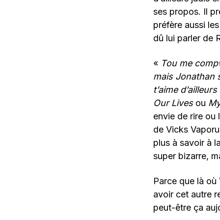
ses propos. Il 
préfère aussi les
dû lui parler de
«
Tou me comp
mais Jonathan s
t’aime d’ailleurs
Our Lives
ou
My
envie de rire ou 
de Vicks Vaporub 
plus à savoir à l
super bizarre, m
Parce que là où 
avoir cet autre r
peut-être ça auj