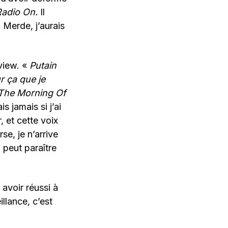
Radio On.
Il
 Merde, j’aurais
rview. «
Putain
r ça que je
The Morning Of
ais jamais si j’ai
, et cette voix
se, je n’arrive
a peut paraître
avoir réussi à
illance, c’est