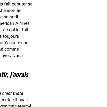
us fait écouter sa
 chanson en
le samedi
erican Airlines
ce qui lui fait
a toujours
que Yankee: une
anné comme
er avec Nana
ir, j’aurais
c’est triste
crite ; il avait
 d’avoir déformé