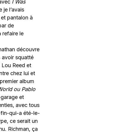
 avec
I Was
 je l’avais
 et pantalon à
bar de
 refaire le
onathan découvre
 avoir squatté
e Lou Reed et
tre chez lui et
 premier album
World ou Pablo
-garage et
enties, avec tous
in-qui-a été-le-
ype, ce serait un
nnu. Richman, ça