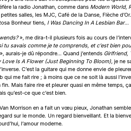
préfère la radio Jonathan, comme dans
Modern World
,
 petites salles, les MJC, Café de la Danse, Flèche d’Or.
 Rosa Bonheur tiens,
I Was Dancing In A Lesbian Bar
…
wends?
», me dira-t-il plusieurs fois au cours de l’inte
i tu savais comme je te comprends, et c’est bien pou
», aurais-je dû répondre… Quand j’entends
Girlfriend,
 Love Is A Flower (Just Beginning To Bloom)
, je ne s
l’inverse. C’est la guitare qui me donne envie de pleurer
qui me fait rire ; à moins que ce ne soit là aussi l’inver
a fin. Mais faire rire et pleurer quasi en même temps, ç
ais qu’est-ce que c’est bien.
Van Morrison en a fait un vœu pieux, Jonathan semble 
egard sur le monde. Un regard bienveillant. Et la bienve
ourd’hui, l’amour moderne.