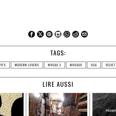
TAGS:
70'S
MODERN LOVERS
NIVEAU 3
NIVEAUX
USA
VELVET
LIRE AUSSI