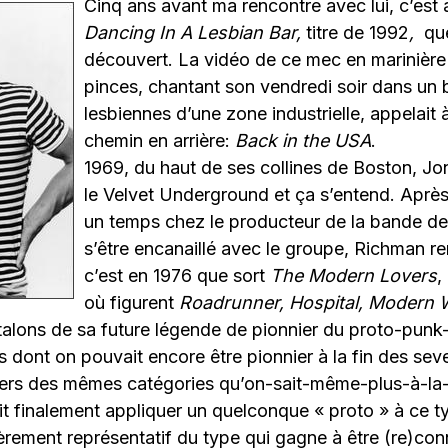
Cinq ans avant ma rencontre avec lui, c’est
Dancing In A Lesbian Bar,
titre de 1992
,
que
découvert. La vidéo de ce mec en marinière
pinces, chantant son vendredi soir dans un 
lesbiennes d’une zone industrielle, appelait à
chemin en arrière:
Back in the USA
.
1969, du haut de ses collines de Boston, J
le Velvet Underground et ça s’entend. Après
un temps chez le producteur de la bande d
s’être encanaillé avec le groupe, Richman ren
c’est en 1976 que sort
The Modern Lovers
,
où figurent
Roadrunner, Hospital, Modern 
étalons de sa future légende de pionnier du proto-punk
s dont on pouvait encore être pionnier à la fin des sev
iers des mêmes catégories qu’on-sait-même-plus-à-la-f
lait finalement appliquer un quelconque « proto » à ce t
èrement représentatif du type qui gagne à être (re)co