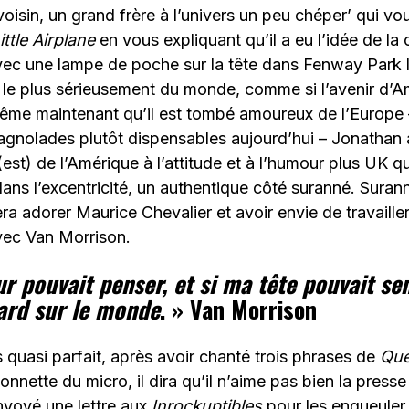
voisin, un grand frère à l’univers un peu chéper’ qui vo
ittle Airplane
en vous expliquant qu’il a eu l’idée de la
avec une lampe de poche sur la tête dans Fenway Park 
 le plus sérieusement du monde, comme si l’avenir d’Am
me maintenant qu’il est tombé amoureux de l’Europe – 
gnolades plutôt dispensables aujourd’hui – Jonathan 
(est) de l’Amérique à l’attitude et à l’humour plus UK 
dans l’excentricité, un authentique côté suranné. Sur
era adorer Maurice Chevalier et avoir envie de travaill
ec Van Morrison.
 pouvait penser, et si ma tête pouvait sent
ard sur le monde
. » Van Morrison
 quasi parfait, après avoir chanté trois phrases de
Que 
nnette du micro, il dira qu’il n’aime pas bien la presse é
envoyé une lettre aux
Inrockuptibles
pour les engueuler