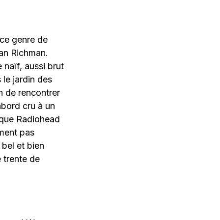
 ce genre de
than Richman.
naïf, aussi brut
le jardin des
on de rencontrer
abord cru à un
i que Radiohead
mment pas
bel et bien
 trente de