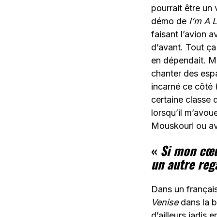
pourrait être un 
démo de
I’m A L
faisant l’avion 
d’avant. Tout ça
en dépendait. Mê
chanter des espa
incarné ce côté 
certaine classe 
lorsqu’il m’avou
Mouskouri ou av
«
Si mon cœur
un autre reg
Dans un français
Venise
dans la bo
d’ailleurs jadis 