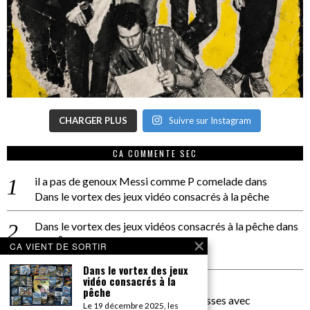
CHARGER PLUS
Suivre sur Instagram
CA COMMENTE SEC
il a pas de genoux Messi comme P comelade
dans
Dans le vortex des jeux vidéo consacrés à la pêche
Dans le vortex des jeux vidéos consacrés à la pêche
dans
PACÔME THIELLEMENT
CA VIENT DE SORTIR
La séance d’Hip Gnose
Dans le vortex des jeux
vidéo consacrés à la
La Patrie
dans
pêche
On a parlé Dolce Vita et lutte des classes avec
Le 19 décembre 2025, les