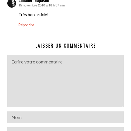
Annabel Diapason
15 novembre 2010 à 18 h 37 min
dit :
Très bon article!
Répondre
LAISSER UN COMMENTAIRE