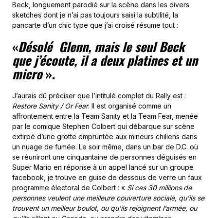
Beck, longuement parodié sur la scène dans les divers
sketches dont je n’ai pas toujours saisi la subtilité, la
pancarte d’un chic type que j’ai croisé résume tout :
«
Désolé Glenn, mais le seul Beck
que j’écoute, il a deux platines et un
micro
».
J’aurais dû préciser que l’intitulé complet du Rally est :
Restore Sanity / Or Fear
. Il est organisé comme un
affrontement entre la Team Sanity et la Team Fear, menée
par le comique Stephen Colbert qui débarque sur scène
extirpé d’une grotte empruntée aux mineurs chiliens dans
un nuage de fumée. Le soir même, dans un bar de D.C. où
se réuniront une cinquantaine de personnes déguisés en
Super Mario en réponse à un appel lancé sur un groupe
facebook, je trouve en guise de dessous de verre un faux
programme électoral de Colbert : «
Si ces 30 millions de
personnes veulent une meilleure couverture sociale, qu’ils se
trouvent un meilleur boulot, ou qu’ils rejoignent l’armée, ou