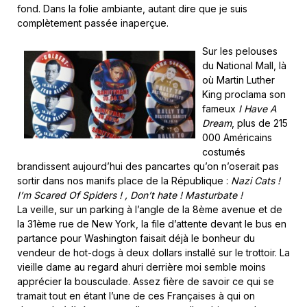
fond. Dans la folie ambiante, autant dire que je suis
complètement passée inaperçue.
Sur les pelouses
du National Mall, là
où Martin Luther
King proclama son
fameux
I Have A
Dream
, plus de 215
000 Américains
costumés
brandissent aujourd’hui des pancartes qu’on n’oserait pas
sortir dans nos manifs place de la République :
Nazi Cats !
I’m Scared Of Spiders ! , Don’t hate ! Masturbate !
La veille, sur un parking à l’angle de la 8ème avenue et de
la 31ème rue de New York, la file d’attente devant le bus en
partance pour Washington faisait déjà le bonheur du
vendeur de hot-dogs à deux dollars installé sur le trottoir. La
vieille dame au regard ahuri derrière moi semble moins
apprécier la bousculade. Assez fière de savoir ce qui se
tramait tout en étant l’une de ces Françaises à qui on