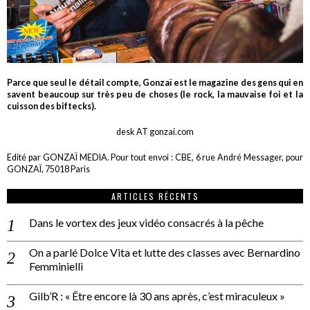
Parce que seul le détail compte, Gonzaï est le magazine des gens qui en
savent beaucoup sur très peu de choses (le rock, la mauvaise foi et la
cuisson des biftecks).
desk AT gonzai.com
Edité par GONZAÏ MEDIA. Pour tout envoi : CBE, 6 rue André Messager, pour
GONZAÏ, 75018 Paris
ARTICLES RÉCENTS
Dans le vortex des jeux vidéo consacrés à la pêche
On a parlé Dolce Vita et lutte des classes avec Bernardino
Femminielli
Gilb’R : « Être encore là 30 ans après, c’est miraculeux »