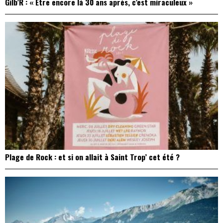
Gilb’R : « Être encore là 30 ans après, c’est miraculeux »
Plage de Rock : et si on allait à Saint Trop’ cet été ?