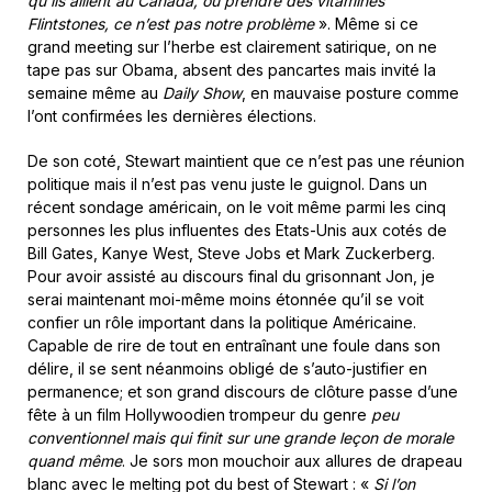
qu’ils aillent au Canada, ou prendre des vitamines
Flintstones, ce n’est pas notre problème
». Même si ce
grand meeting sur l’herbe est clairement satirique, on ne
tape pas sur Obama, absent des pancartes mais invité la
semaine même au
Daily Show
, en mauvaise posture comme
l’ont confirmées les dernières élections.
De son coté, Stewart maintient que ce n’est pas une réunion
politique mais il n’est pas venu juste le guignol. Dans un
récent sondage américain, on le voit même parmi les cinq
personnes les plus influentes des Etats-Unis aux cotés de
Bill Gates, Kanye West, Steve Jobs et Mark Zuckerberg.
Pour avoir assisté au discours final du grisonnant Jon, je
serai maintenant moi-même moins étonnée qu’il se voit
confier un rôle important dans la politique Américaine.
Capable de rire de tout en entraînant une foule dans son
délire, il se sent néanmoins obligé de s’auto-justifier en
permanence; et son grand discours de clôture passe d’une
fête à un film Hollywoodien trompeur du genre
peu
conventionnel mais qui finit sur une grande leçon de morale
quand même
. Je sors mon mouchoir aux allures de drapeau
blanc avec le melting pot du best of Stewart : «
Si l’on