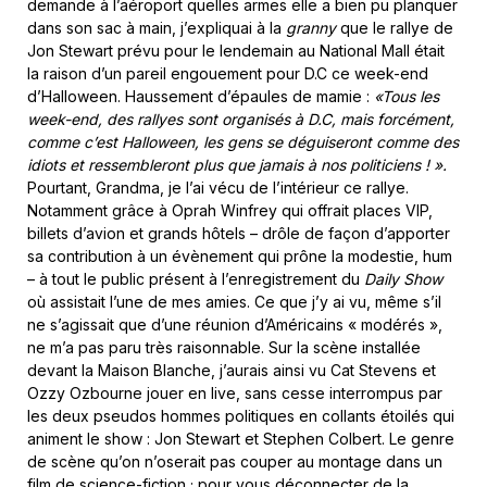
demande à l’aéroport quelles armes elle a bien pu planquer
dans son sac à main, j’expliquai à la
granny
que le rallye de
Jon Stewart prévu pour le lendemain au National Mall était
la raison d’un pareil engouement pour D.C ce week-end
d’Halloween. Haussement d’épaules de mamie :
«Tous les
week-end, des rallyes sont organisés à D.C, mais forcément,
comme c’est Halloween, les gens se déguiseront comme des
idiots et ressembleront plus que jamais à nos politiciens ! ».
Pourtant, Grandma, je l’ai vécu de l’intérieur ce rallye.
Notamment grâce à Oprah Winfrey qui offrait places VIP,
billets d’avion et grands hôtels – drôle de façon d’apporter
sa contribution à un évènement qui prône la modestie, hum
– à tout le public présent à l’enregistrement du
Daily Show
où assistait l’une de mes amies. Ce que j’y ai vu, même s’il
ne s’agissait que d’une réunion d’Américains « modérés »,
ne m’a pas paru très raisonnable. Sur la scène installée
devant la Maison Blanche, j’aurais ainsi vu Cat Stevens et
Ozzy Ozbourne jouer en live, sans cesse interrompus par
les deux pseudos hommes politiques en collants étoilés qui
animent le show : Jon Stewart et Stephen Colbert. Le genre
de scène qu’on n’oserait pas couper au montage dans un
film de science-fiction ; pour vous déconnecter de la