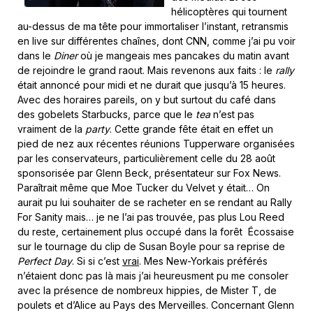
hélicoptères qui tournent
au-dessus de ma tête pour immortaliser l’instant, retransmis
en live sur différentes chaînes, dont CNN, comme j’ai pu voir
dans le
Diner
où je mangeais mes pancakes du matin avant
de rejoindre le grand raout. Mais revenons aux faits : le
rally
était annoncé pour midi et ne durait que jusqu’à 15 heures.
Avec des horaires pareils, on y but surtout du café dans
des gobelets Starbucks, parce que le
tea
n’est pas
vraiment de la
party
. Cette grande fête était en effet un
pied de nez aux récentes réunions Tupperware organisées
par les conservateurs, particulièrement celle du 28 août
sponsorisée par Glenn Beck, présentateur sur Fox News.
Paraîtrait même que Moe Tucker du Velvet y était… On
aurait pu lui souhaiter de se racheter en se rendant au Rally
For Sanity mais… je ne l’ai pas trouvée, pas plus Lou Reed
du reste, certainement plus occupé dans la forêt Écossaise
sur le tournage du clip de Susan Boyle pour sa reprise de
Perfect Day
. Si si c’est
vrai
. Mes New-Yorkais préférés
n’étaient donc pas là mais j’ai heureusment pu me consoler
avec la présence de nombreux hippies, de Mister T, de
poulets et d’Alice au Pays des Merveilles. Concernant Glenn