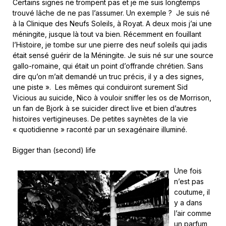
Certains signes ne trompent pas et je me suis longtemps
trouvé lâche de ne pas l’assumer. Un exemple ? Je suis né
à la Clinique des Neufs Soleils, à Royat. A deux mois j’ai une
méningite, jusque là tout va bien. Récemment en fouillant
l’Histoire, je tombe sur une pierre des neuf soleils qui jadis
était sensé guérir de la Méningite. Je suis né sur une source
gallo-romaine, qui était un point d’offrande chrétien. Sans
dire qu’on m’ait demandé un truc précis, il y a des signes,
une piste ». Les mêmes qui conduiront surement Sid
Vicious au suicide, Nico à vouloir sniffer les os de Morrison,
un fan de Bjork à se suicider direct live et bien d’autres
histoires vertigineuses. De petites saynètes de la vie
« quotidienne » raconté par un sexagénaire illuminé.
Bigger than (second) life
Une fois
n’est pas
coutume, il
y a dans
l’air comme
un parfum