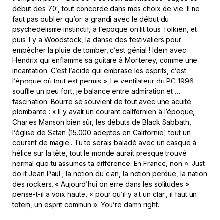
début des 70′, tout concorde dans mes choix de vie. Il ne
faut pas oublier qu’on a grandi avec le début du
psychédélisme instinctif, à l’époque on lit tous Tolkien, et
puis il y a Woodstock, la danse des festivaliers pour
empêcher la pluie de tomber, c’est génial ! Idem avec
Hendrix qui enflamme sa guitare à Monterey, comme une
incantation. C’est l’acide qui embrase les esprits, c’est
l’époque où tout est permis ». Le ventilateur du PC 1996
souffle un peu fort, je balance entre admiration et …
fascination. Bourre se souvient de tout avec une acuité
plombante : « Il y avait un courant californien à l’époque,
Charles Manson bien sûr, les débuts de Black Sabbath,
l’église de Satan (15.000 adeptes en Californie) tout un
courant de magie.. Tu te serais baladé avec un casque à
hélice sur la tête, tout le monde aurait presque trouvé
normal que tu assumes ta différence. En France, non ». Just
do it Jean Paul ; la notion du clan, la notion perdue, la nation
des rockers. « Aujourd’hui on erre dans les solitudes »
pense-t-il à voix haute, « pour qu’il y ait un clan, il faut un
totem, un esprit commun ». You’re damn right.