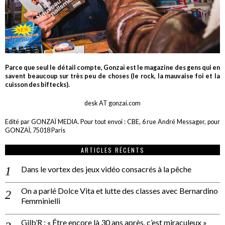
Parce que seul le détail compte, Gonzaï est le magazine des gens qui en
savent beaucoup sur très peu de choses (le rock, la mauvaise foi et la
cuisson des biftecks).
desk AT gonzai.com
Edité par GONZAÏ MEDIA. Pour tout envoi : CBE, 6 rue André Messager, pour
GONZAÏ, 75018 Paris
ARTICLES RÉCENTS
Dans le vortex des jeux vidéo consacrés à la pêche
On a parlé Dolce Vita et lutte des classes avec Bernardino
Femminielli
Gilb’R : « Être encore là 30 ans après, c’est miraculeux »