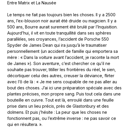
Entre Matrix et La Nausée
Le temps ne fait pas toujours bien les choses. Il y a 2500
ans, l’ex-blouson noir aurait été druide ou magicien. Il y a
500 ans, Bourre aurait surement été brulé par l’Inquisition.
Aujourd’hui, il vit en toute tranquillité dans ses sphères
parallèles, ses croyances, l’accident de Porsche 550
Spyder de James Dean qui ira jusqu’à le traumatiser
personnellement (un accident de famille qui emportera sa
mère : « Dans la voiture avant l’accident, je raconte la mort
de James »). Son aventure, c’est chercher ce qu’il ne
souhaite pas trouver, titiller les frontières du réel, le sien,
décortiquer celui des autres, creuser la déviance, flirter
avec l’ô de là : « Je me sens coupable de ne pas aller au
bout des choses. J’ai ici une préparation spéciale avec des
plantes précises, mon propre sang. Puis tout cela dans une
bouteille en cuivre. Tout est là, enroulé dans une feuille
prise dans un lieu précis, près de Glastonbury et des
dolmens. Et puis j’hésite : La peur que les choses ne
fonctionnent pas, ou l’extrême inverse : ne pas savoir ce
qui en résultera. ».