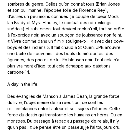
sombres du genre. Celles qu’on connaît tous (Brian Jones
et son pull marine, l’épopée folle de Florence Rey),
d’autres un peu moins connues (le couple de tueur Mods
Ian Brady et Myra Hindley, le combat des néo-vikings
suédois) et subitement tout devient rock’n’roll, tout se prête
à l’exercice noir, avec un soupçon de jouissance non feint.
« Vivre comme dans un film » souligne-t-il, « avec des cow-
boys et des indiens ». Il fait chaud à St Ouen, JPB m’ouvre
une boite de souvenirs : des bouts de météorites, des
figurines, des photos de lui. En blouson noir. Tout cela n’a
plus vraiment d’âge, tout cela échappe aux datations
carbone 14.
A day in the life.
Des évangiles de Manson à James Dean, la grande force
du livre, l’objet même de sa réédition, ce sont les
ressemblances entre l’auteur et ses sujets d’études. Cette
force du destin qui transforme les humains en héros. Ou en
monstres. Du passage à tabac au passage de relais, il n’y
qu’un pas : « Je pense être un passeur, je l’ai toujours cru.