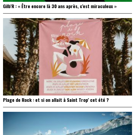
Gilb’R : « Être encore là 30 ans après, c’est miraculeux »
Plage de Rock : et si on allait à Saint Trop’ cet été ?