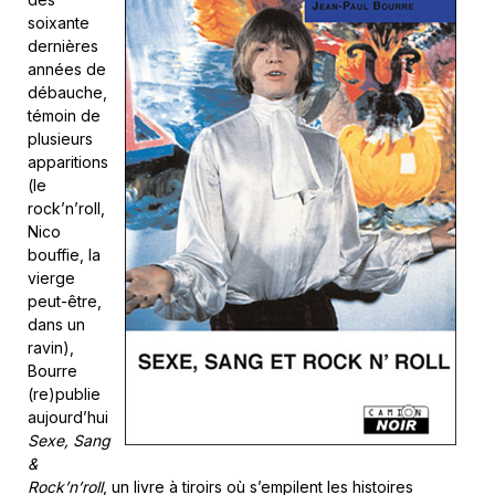
soixante
dernières
années de
débauche,
témoin de
plusieurs
apparitions
(le
rock’n’roll,
Nico
bouffie, la
vierge
peut-être,
dans un
ravin),
Bourre
(re)publie
aujourd’hui
Sexe, Sang
&
Rock’n’roll
, un livre à tiroirs où s’empilent les histoires