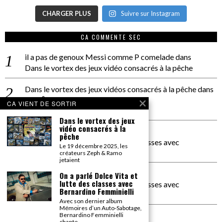
CHARGER PLUS
Suivre sur Instagram
CA COMMENTE SEC
il a pas de genoux Messi comme P comelade
dans
Dans le vortex des jeux vidéo consacrés à la pêche
Dans le vortex des jeux vidéos consacrés à la pêche
dans
PACÔME THIELLEMENT
CA VIENT DE SORTIR
La séance d’Hip Gnose
Dans le vortex des jeux
vidéo consacrés à la
La Patrie
dans
pêche
On a parlé Dolce Vita et lutte des classes avec
Le 19 décembre 2025, les
Bernardino Femminielli
créateurs Zeph & Ramo
jetaient
carte noire negra à l'o tiede
dans
On a parlé Dolce Vita et
lutte des classes avec
On a parlé Dolce Vita et lutte des classes avec
Bernardino Femminielli
Bernardino Femminielli
Avec son dernier album
Mémoires d’un Auto-Sabotage,
moise et son mascaré
dans
Bernardino Femminielli
chante