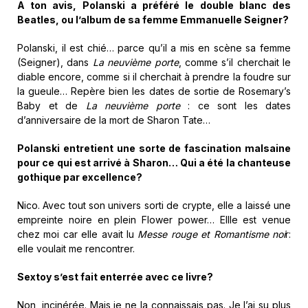
A ton avis, Polanski a préféré le double blanc des
Beatles, ou l’album de sa femme Emmanuelle Seigner?
Polanski, il est chié… parce qu’il a mis en scène sa femme
(Seigner), dans
La neuvième porte
, comme s’il cherchait le
diable encore, comme si il cherchait à prendre la foudre sur
la gueule… Repère bien les dates de sortie de Rosemary’s
Baby et de
La neuvième porte
: ce sont les dates
d’anniversaire de la mort de Sharon Tate…
Polanski entretient une sorte de fascination malsaine
pour ce qui est arrivé à Sharon… Qui a été la chanteuse
gothique par excellence?
Nico. Avec tout son univers sorti de crypte, elle a laissé une
empreinte noire en plein Flower power… Ellle est venue
chez moi car elle avait lu
Messe rouge et Romantisme noi
r:
elle voulait me rencontrer.
Sextoy s’est fait enterrée avec ce livre?
Non, incinérée. Mais je ne la connaissais pas. Je l’ai su plus