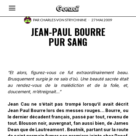
PAR
CHARLES VON STRYCHNINE
27 MAI 2009
JEAN-PAUL BOURRE
PUR SANG
“Et alors, figurez-vous ce fut extraordinairement beau.
Brusquement surgie je ne sais d’où. Une beauté sacrée était
au rendez-vous de la malédiction et de la folie, et,
doucement, m’étreignait…”
Jean Cau ne s’était pas trompé lorsqu’il avait décrit
Jean Paul Bourre lors des messes rouges… Bourre, ou
le dernier décadent français, passé par tout, revenu de
tout. Blouson noir, auvergnat, fan aussi bien, de James
Dean que de Lautreamont . Beatnik, partant sur la route
de saint germain fumer ses premiers joints chez Popof.