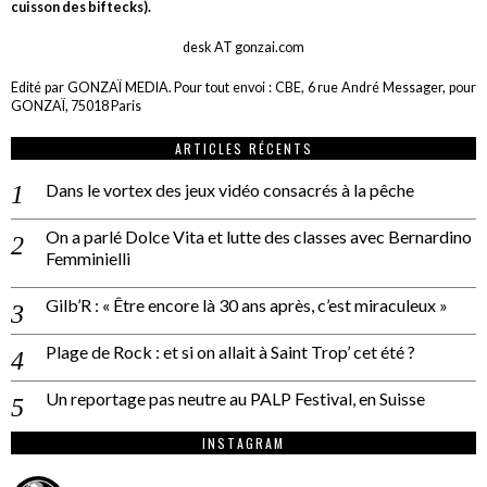
cuisson des biftecks).
desk AT gonzai.com
Edité par GONZAÏ MEDIA. Pour tout envoi : CBE, 6 rue André Messager, pour
GONZAÏ, 75018 Paris
ARTICLES RÉCENTS
Dans le vortex des jeux vidéo consacrés à la pêche
On a parlé Dolce Vita et lutte des classes avec Bernardino
Femminielli
Gilb’R : « Être encore là 30 ans après, c’est miraculeux »
Plage de Rock : et si on allait à Saint Trop’ cet été ?
Un reportage pas neutre au PALP Festival, en Suisse
INSTAGRAM