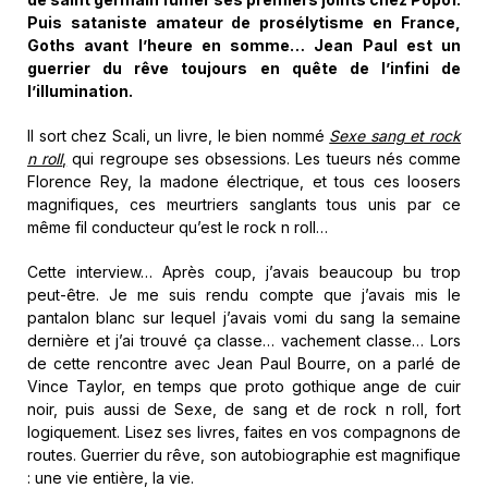
Puis sataniste amateur de prosélytisme en France,
Goths avant l’heure en somme… Jean Paul est un
guerrier du rêve toujours en quête de l’infini de
l’illumination.
Il sort chez Scali, un livre, le bien nommé
Sexe sang et rock
n roll
,
qui regroupe ses obsessions. Les tueurs nés comme
Florence Rey, la madone électrique, et tous ces loosers
magnifiques, ces meurtriers sanglants tous unis par ce
même fil conducteur qu’est le rock n roll…
Cette interview… Après coup, j’avais beaucoup bu trop
peut-être. Je me suis rendu compte que j’avais mis le
pantalon blanc sur lequel j’avais vomi du sang la semaine
dernière et j’ai trouvé ça classe… vachement classe… Lors
de cette rencontre avec Jean Paul Bourre, on a parlé de
Vince Taylor, en temps que proto gothique ange de cuir
noir, puis aussi de Sexe, de sang et de rock n roll, fort
logiquement. Lisez ses livres, faites en vos compagnons de
routes. Guerrier du rêve, son autobiographie est magnifique
: une vie entière, la vie.