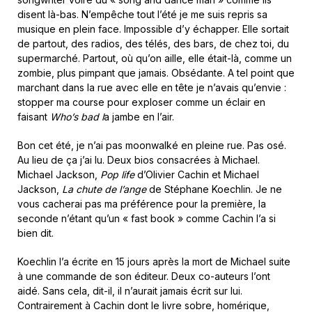
disent là-bas.
N’empêche tout l’été je me suis repris sa
musique en plein face. Impossible d’y échapper. Elle sortait
de partout, des radios, des télés, des bars, de chez toi, du
supermarché. Partout, où qu’on aille, elle était-là, comme un
zombie, plus pimpant que jamais. Obsédante. A tel point que
marchant dans la rue avec elle en tête je n’avais qu’envie :
stopper ma course pour exploser comme un éclair en
faisant
Who’s bad l
a jambe en l’air.
Bon cet été, je n’ai pas moonwalké en pleine rue. Pas osé.
Au lieu de ça j’ai lu. Deux bios consacrées à Michael.
Michael Jackson,
Pop life
d’Olivier Cachin et Michael
Jackson,
La chute de l’ange
de Stéphane Koechlin. Je ne
vous cacherai pas ma préférence pour la première, la
seconde n’étant qu’un « fast book » comme Cachin l’a si
bien dit.
Koechlin l’a écrite en 15 jours après la mort de Michael suite
à une commande de son éditeur. Deux co-auteurs l’ont
aidé. Sans cela, dit-il, il n’aurait jamais écrit sur lui.
Contrairement à Cachin dont le livre sobre, homérique,