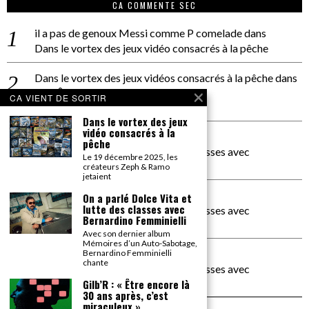
CA COMMENTE SEC
il a pas de genoux Messi comme P comelade
dans
Dans le vortex des jeux vidéo consacrés à la pêche
Dans le vortex des jeux vidéos consacrés à la pêche
dans
PACÔME THIELLEMENT
CA VIENT DE SORTIR
La séance d’Hip Gnose
Dans le vortex des jeux
vidéo consacrés à la
La Patrie
dans
pêche
On a parlé Dolce Vita et lutte des classes avec
Le 19 décembre 2025, les
Bernardino Femminielli
créateurs Zeph & Ramo
jetaient
carte noire negra à l'o tiede
dans
On a parlé Dolce Vita et
lutte des classes avec
On a parlé Dolce Vita et lutte des classes avec
Bernardino Femminielli
Bernardino Femminielli
Avec son dernier album
Mémoires d’un Auto-Sabotage,
moise et son mascaré
dans
Bernardino Femminielli
chante
On a parlé Dolce Vita et lutte des classes avec
Bernardino Femminielli
Gilb’R : « Être encore là
30 ans après, c’est
miraculeux »