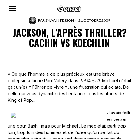
PAR
SYLVAIN FESSON
21 OCTOBRE 2009
JACKSON, L’APRÈS THRILLER?
CACHIN VS KOECHLIN
« Ce que l’homme a de plus précieux est une brève
épilepsie » lâche Paul Valéry dans
Tel Quel II.
Michael c’était
ça : un(e) « Führer de vivre », une frustration qui éclate. De
celle qui vous dynamite dès l’enfance sous les atours de
King of Pop…
J’avais failli
en verser
une pour Bash’, mais pour Michael…Le mec était parti trop
loin, trop loin des hommes et de l’idée qu’on se fait du
songwriter voire du « song and dance man » comme ils