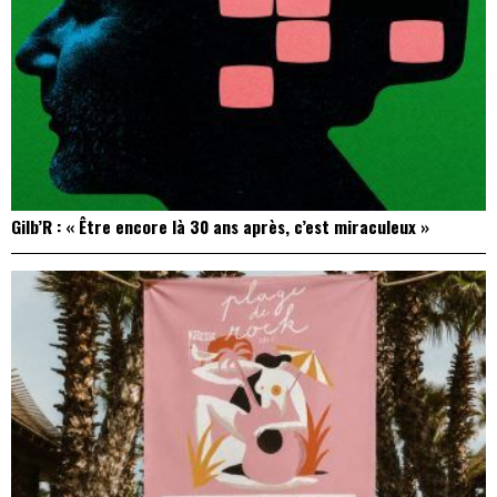
Gilb’R : « Être encore là 30 ans après, c’est miraculeux »