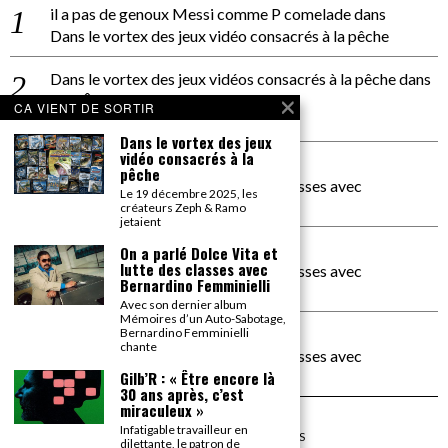
il a pas de genoux Messi comme P comelade
dans
Dans le vortex des jeux vidéo consacrés à la pêche
Dans le vortex des jeux vidéos consacrés à la pêche
dans
PACÔME THIELLEMENT
CA VIENT DE SORTIR
La séance d’Hip Gnose
Dans le vortex des jeux
vidéo consacrés à la
La Patrie
dans
pêche
On a parlé Dolce Vita et lutte des classes avec
Le 19 décembre 2025, les
Bernardino Femminielli
créateurs Zeph & Ramo
jetaient
carte noire negra à l'o tiede
dans
On a parlé Dolce Vita et
lutte des classes avec
On a parlé Dolce Vita et lutte des classes avec
Bernardino Femminielli
Bernardino Femminielli
Avec son dernier album
Mémoires d’un Auto-Sabotage,
moise et son mascaré
dans
Bernardino Femminielli
chante
On a parlé Dolce Vita et lutte des classes avec
Bernardino Femminielli
Gilb’R : « Être encore là
30 ans après, c’est
miraculeux »
Infatigable travailleur en
©
2026
TOUS DROITS RÉSERVÉS
dilettante, le patron de