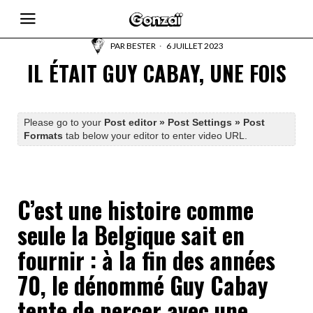
PAR
BESTER
6 JUILLET 2023
IL ÉTAIT GUY CABAY, UNE FOIS
Please go to your
Post editor » Post Settings » Post
Formats
tab below your editor to enter video URL.
C’est une histoire comme
seule la Belgique sait en
fournir : à
la fin des années
70, le dénommé Guy Cabay
tente de percer avec une