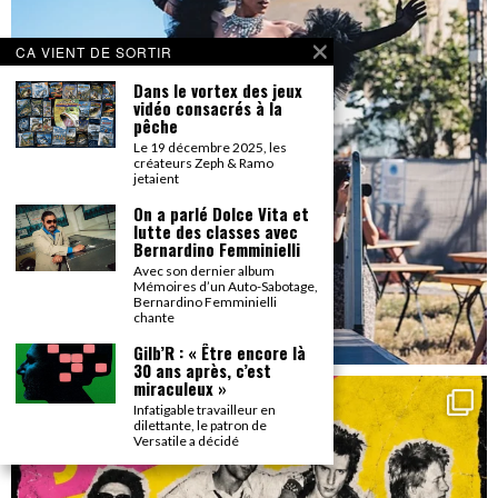
CA VIENT DE SORTIR
Dans le vortex des jeux
vidéo consacrés à la
pêche
Le 19 décembre 2025, les
créateurs Zeph & Ramo
jetaient
On a parlé Dolce Vita et
lutte des classes avec
Bernardino Femminielli
Avec son dernier album
Mémoires d’un Auto-Sabotage,
Bernardino Femminielli
chante
Gilb’R : « Être encore là
30 ans après, c’est
miraculeux »
Infatigable travailleur en
dilettante, le patron de
Versatile a décidé