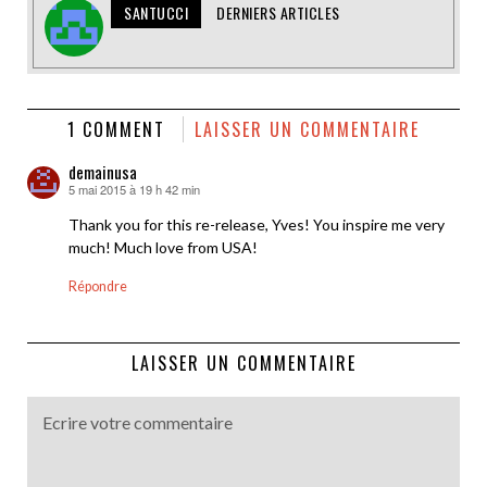
SANTUCCI
DERNIERS ARTICLES
1 COMMENT
LAISSER UN COMMENTAIRE
demainusa
5 mai 2015 à 19 h 42 min
dit :
Thank you for this re-release, Yves! You inspire me very
much! Much love from USA!
Répondre
LAISSER UN COMMENTAIRE