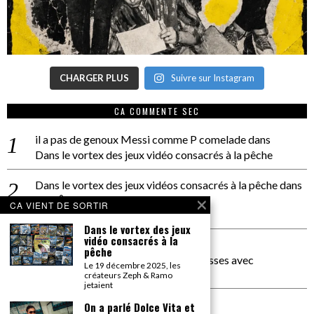
CHARGER PLUS
Suivre sur Instagram
CA COMMENTE SEC
il a pas de genoux Messi comme P comelade
dans
Dans le vortex des jeux vidéo consacrés à la pêche
Dans le vortex des jeux vidéos consacrés à la pêche
dans
PACÔME THIELLEMENT
CA VIENT DE SORTIR
La séance d’Hip Gnose
Dans le vortex des jeux
vidéo consacrés à la
La Patrie
dans
pêche
On a parlé Dolce Vita et lutte des classes avec
Le 19 décembre 2025, les
Bernardino Femminielli
créateurs Zeph & Ramo
jetaient
carte noire negra à l'o tiede
dans
On a parlé Dolce Vita et