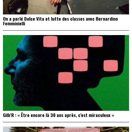
On a parlé Dolce Vita et lutte des classes avec Bernardino
Femminielli
Gilb’R : « Être encore là 30 ans après, c’est miraculeux »