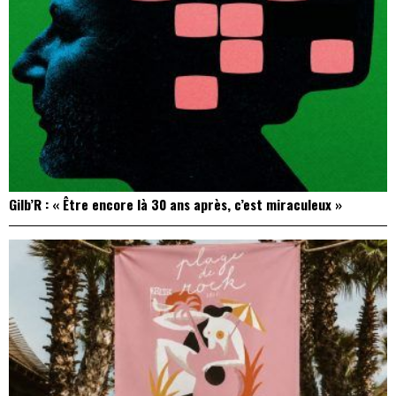
Gilb’R : « Être encore là 30 ans après, c’est miraculeux »