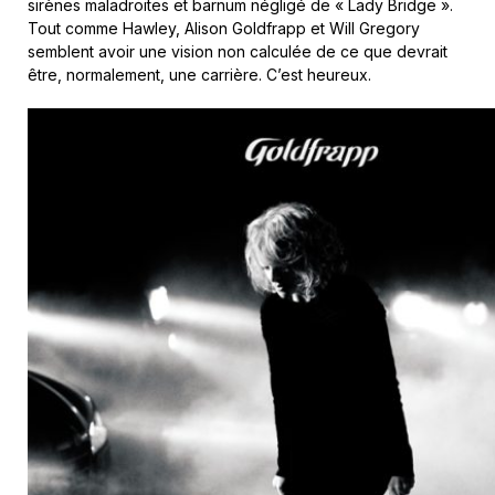
sirènes maladroites et barnum négligé de « Lady Bridge ».
Tout comme Hawley, Alison Goldfrapp et Will Gregory
semblent avoir une vision non calculée de ce que devrait
être, normalement, une carrière. C’est heureux.