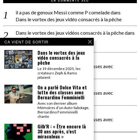
il a pas de genoux Messi comme P comelade
dans
Dans le vortex des jeux vidéo consacrés à la pêche
Dans le vortex des jeux vidéos consacrés à la pêche
dans
PACÔME THIELLEMENT
CA VIENT DE SORTIR
La séance d’Hip Gnose
Dans le vortex des jeux
vidéo consacrés à la
La Patrie
dans
pêche
On a parlé Dolce Vita et lutte des classes avec
Le 19 décembre 2025, les
Bernardino Femminielli
créateurs Zeph & Ramo
jetaient
carte noire negra à l'o tiede
dans
On a parlé Dolce Vita et
lutte des classes avec
On a parlé Dolce Vita et lutte des classes avec
Bernardino Femminielli
Bernardino Femminielli
Avec son dernier album
Mémoires d’un Auto-Sabotage,
moise et son mascaré
dans
Bernardino Femminielli
chante
On a parlé Dolce Vita et lutte des classes avec
Bernardino Femminielli
Gilb’R : « Être encore là
30 ans après, c’est
miraculeux »