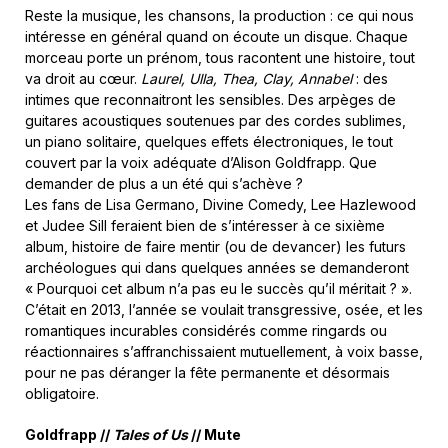
Reste la musique, les chansons, la production : ce qui nous
intéresse en général quand on écoute un disque. Chaque
morceau porte un prénom, tous racontent une histoire, tout
va droit au cœur.
Laurel, Ulla, Thea, Clay, Annabel
: des
intimes que reconnaitront les sensibles. Des arpèges de
guitares acoustiques soutenues par des cordes sublimes,
un piano solitaire, quelques effets électroniques, le tout
couvert par la voix adéquate d’Alison Goldfrapp. Que
demander de plus a un été qui s’achève ?
Les fans de Lisa Germano, Divine Comedy, Lee Hazlewood
et Judee Sill feraient bien de s’intéresser à ce sixième
album, histoire de faire mentir (ou de devancer) les futurs
archéologues qui dans quelques années se demanderont
« Pourquoi cet album n’a pas eu le succès qu’il méritait ? ».
C’était en 2013, l’année se voulait transgressive, osée, et les
romantiques incurables considérés comme ringards ou
réactionnaires s’affranchissaient mutuellement, à voix basse,
pour ne pas déranger la fête permanente et désormais
obligatoire.
Goldfrapp //
Tales of Us
// Mute