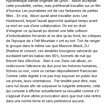
hypothétique bande originale de Lynch ; Alison acceptait
cette possibilité, certes, mais préférerait travailler sur un film
d’horreur. Les journalistes ont de ces fantasmes de petites
filles… En vrai, Alison aurait aimé travailler avec Lee
Hazlewood, lequel l’aurait approché quelque temps avant
sa mort en vue d’une collaboration. On est en droit
d’imaginer ce qu’aurait pu donner une telle collision
d’individualistes forcenés et se dire qu’au fond, les critiques
de l’époque de « Felt Mountain » ont eu tort. Tort de ranger
le groupe dans le même sac que Massive Attack, DJ
Shadow et consort, ces aimables bourgeois salonards qui
excitaient tant les babas des 90’s, bonnets de nuit qui
finiront fans d’Archive… Rien à voir. Dans cet album, on
redécouvre l’attirance du duo pour les histoires humaines,
fictives ou non, voire un certain dépouillement franciscain.
Comme cette dignité à ne pas trop exposer en public leur
vie privée, leurs orientations… Par timidité peut-être, mais
sans nul doute afin de surpasser la vulgarité ambiante, celle
qui consiste à afficher actuellement sa sexualité comme s’il
s’agissait d’une ultime provocation alors que tout cela rentre
dans une norme terne et sans pertinence aucune.