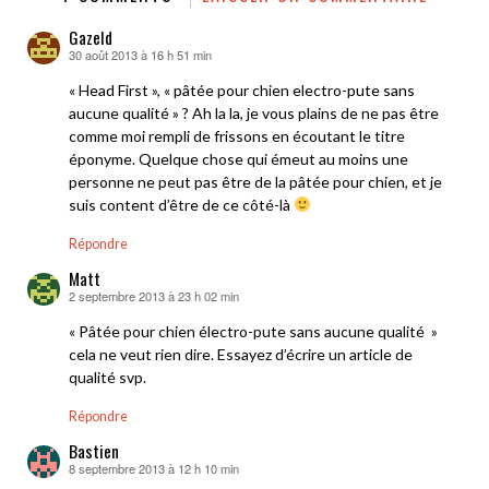
Gazeld
30 août 2013 à 16 h 51 min
dit :
« Head First », « pâtée pour chien electro-pute sans
aucune qualité » ? Ah la la, je vous plains de ne pas être
comme moi rempli de frissons en écoutant le titre
éponyme. Quelque chose qui émeut au moins une
personne ne peut pas être de la pâtée pour chien, et je
suis content d’être de ce côté-là
Répondre
Matt
2 septembre 2013 à 23 h 02 min
dit :
« Pâtée pour chien électro-pute sans aucune qualité »
cela ne veut rien dire. Essayez d’écrire un article de
qualité svp.
Répondre
Bastien
8 septembre 2013 à 12 h 10 min
dit :