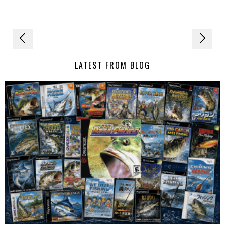
Navigation
de
LATEST FROM BLOG
l’article