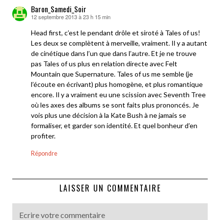
Baron_Samedi_Soir
12 septembre 2013 à 23 h 15 min
dit :
Head first, c’est le pendant drôle et siroté à Tales of us!
Les deux se complètent à merveille, vraiment. Il y a autant
de cinétique dans l’un que dans l’autre. Et je ne trouve
pas Tales of us plus en relation directe avec Felt
Mountain que Supernature. Tales of us me semble (je
l’écoute en écrivant) plus homogène, et plus romantique
encore. Il y a vraiment eu une scission avec Seventh Tree
où les axes des albums se sont faits plus prononcés. Je
vois plus une décision à la Kate Bush à ne jamais se
formaliser, et garder son identité. Et quel bonheur d’en
profiter.
Répondre
LAISSER UN COMMENTAIRE