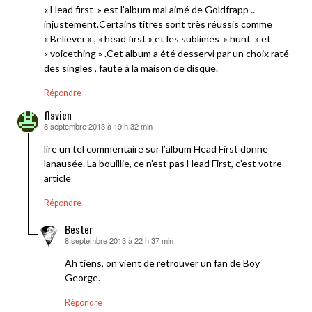
« Head first » est l’album mal aimé de Goldfrapp ..
injustement.Certains titres sont très réussis comme
« Believer » , « head first » et les sublimes » hunt » et
« voicething » .Cet album a été desservi par un choix raté
des singles , faute à la maison de disque.
Répondre
flavien
8 septembre 2013 à 19 h 32 min
dit :
lire un tel commentaire sur l’album Head First donne
lanausée. La bouillie, ce n’est pas Head First, c’est votre
article
Répondre
Bester
8 septembre 2013 à 22 h 37 min
dit :
Ah tiens, on vient de retrouver un fan de Boy
George.
Répondre