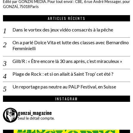
Edité par GONZAÏ MEDIA. Pour tout envoi : CBE, 6 rue André Messager, pour
GONZAÏ, 75018 Paris
ARTICLES RÉCENTS
Dans le vortex des jeux vidéo consacrés à la pêche
On a parlé Dolce Vita et lutte des classes avec Bernardino
Femminielli
Gilb’R : « Être encore là 30 ans après, c’est miraculeux »
Plage de Rock : et si on allait à Saint Trop’ cet été ?
Un reportage pas neutre au PALP Festival, en Suisse
INSTAGRAM
gonzai_magazine
Seul le détail compte.