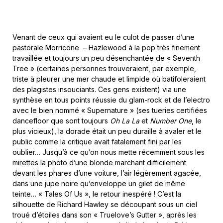
Venant de ceux qui avaient eu le culot de passer d’une
pastorale Morricone – Hazlewood à la pop très finement
travaillée et toujours un peu désenchantée de « Seventh
Tree » (certaines personnes trouveraient, par exemple,
triste à pleurer une mer chaude et limpide où batifoleraient
des plagistes insouciants. Ces gens existent) via une
synthèse en tous points réussie du glam-rock et de l’electro
avec le bien nommé « Supernature » (ses tueries certifiées
dancefloor que sont toujours
Oh La La
et
Number One
, le
plus vicieux), la dorade était un peu duraille à avaler et le
public comme la critique avait fatalement fini par les
oublier… Jusqu’à ce qu’on nous mette récemment sous les
mirettes la photo d’une blonde marchant difficilement
devant les phares d’une voiture, l’air légèrement agacée,
dans une jupe noire qu’enveloppe un gilet de même
teinte… « Tales Of Us », le retour inespéré ! C’est la
silhouette de Richard Hawley se découpant sous un ciel
troué d’étoiles dans son « Truelove’s Gutter », après les