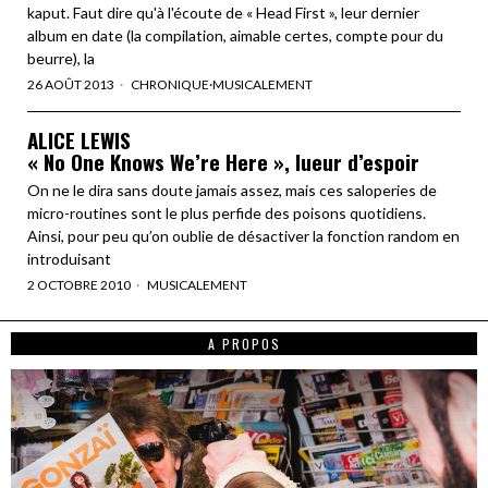
kaput. Faut dire qu'à l'écoute de « Head First », leur dernier
album en date (la compilation, aimable certes, compte pour du
beurre), la
26 AOÛT 2013
CHRONIQUE
·
MUSICALEMENT
ALICE LEWIS
« No One Knows We’re Here », lueur d’espoir
On ne le dira sans doute jamais assez, mais ces saloperies de
micro-routines sont le plus perfide des poisons quotidiens.
Ainsi, pour peu qu’on oublie de désactiver la fonction random en
introduisant
2 OCTOBRE 2010
MUSICALEMENT
A PROPOS