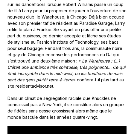
sur les dancefloors lorsque Robert Williams passe un coup
de fil à Larry pour lui proposer de jouer à l’ouverture de son
nouveau club, le Warehouse, à Chicago. Déjà bien occupé
avec son premier taf de résident au Paradise Garage, Larry
refile le plan à Frankie. Se voyant en plus offrir une petite
part du business, ce dernier accepte et lâche ses études
de stylisme au Fashion Institute of Technology, ses bacs
pour seul bagage. Pendant trois ans, la communauté noire
et gay de Chicago encense les performances du DJ qui
s’est trouvé une deuxième maison : «
Le Warehouse : (…)
C’était une ambiance très spirituelle, très poignante… Ce qui
était incroyable dans le mid-west, où les bouffeurs de maïs
sont des gens plutôt terre-à-terre
» confiera-t-il plus tard au
site residentadvisor.net.
Dans un climat de ségrégation raciale que Knuckles ne
connaissait pas à New-York, il se constitue alors un groupe
de fidèles sans cesse grossissant alors même que le
monde bascule dans les années quatre-vingt.