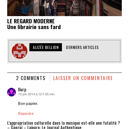
LE REGARD MODERNE
Une librairie sans fard
ALIZÉE BELLION
DERNIERS ARTICLES
2 COMMENTS
LAISSER UN COMMENTAIRE
Burp
10 juin 2014 à 12 h 55 min
dit :
Bon papier.
Répondre
L’appropriation culturelle dans la musique est-elle une fatalité ?
– Gonzaï – Lajourn: Le Journal Authentique