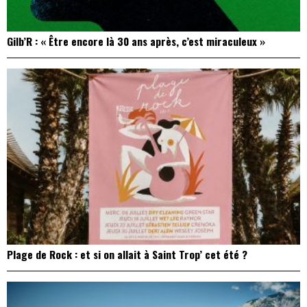
Gilb’R : « Être encore là 30 ans après, c’est miraculeux »
Plage de Rock : et si on allait à Saint Trop’ cet été ?