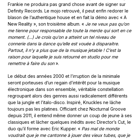
Frankie ne produira pas grand chose avant de signer sur
Definity Records. Le mojo retrouvé, il peut enfin redorer le
blason de l’authentique house et en fait la démo avec « A
New Reality », son troisième album. «
Je ne veux pas qu’on
me tienne pour responsable de toute la merde qui sort en ce
moment. (…) Je crois qu’on a atteint un tel niveau de
connerie dans la dance qu’elle est vouée à disparaitre.
Partout, il n’y a plus que de la musique jetable ! C’est la
raison pour laquelle je suis retourné en studio pour me
remettre à faire du son
».
Le début des années 2000 et l’irruption de la minimale
seront porteuses d’un regain d’intérêt pour la musique
électronique dans son ensemble, véritable constellation
regroupant alors des genres aussi radicalement différents
que la jungle et l’italo-disco. Inspiré, Knuckles ne lâche
toujours pas les platines. Officiant chez Nocturnal Groove
depuis 2011, il entend même donner un coup de jeune à ses
classiques et lâcher quelques inédits avec Director’s Cut, le
duo qu’il forme avec Eric Kupper. «
Pas mal de monde
voudrait que je me cantonne à jouer des vieux tubes, que je