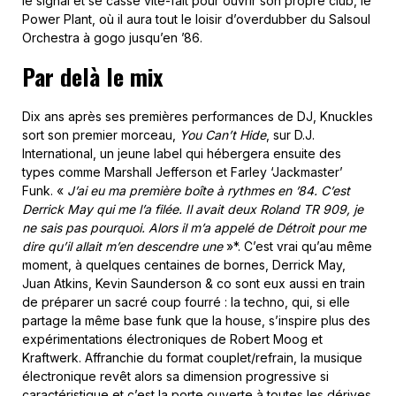
le signal et se casse vite-fait pour ouvrir son propre club, le
Power Plant, où il aura tout le loisir d’overdubber du Salsoul
Orchestra à gogo jusqu’en ’86.
Par delà le mix
Dix ans après ses premières performances de DJ, Knuckles
sort son premier morceau,
You Can’t Hide
, sur D.J.
International, un jeune label qui hébergera ensuite des
types comme Marshall Jefferson et Farley ‘Jackmaster’
Funk. «
J’ai eu ma première boîte à rythmes en ’84. C’est
Derrick May qui me l’a filée. Il avait deux Roland TR 909, je
ne sais pas pourquoi. Alors il m’a appelé de Détroit pour me
dire qu’il allait m’en descendre une
»*. C’est vrai qu’au même
moment, à quelques centaines de bornes, Derrick May,
Juan Atkins, Kevin Saunderson & co sont eux aussi en train
de préparer un sacré coup fourré : la techno, qui, si elle
partage la même base funk que la house, s’inspire plus des
expérimentations électroniques de Robert Moog et
Kraftwerk. Affranchie du format couplet/refrain, la musique
électronique revêt alors sa dimension progressive si
caractéristique et c’est la porte ouverte à toutes les dérives