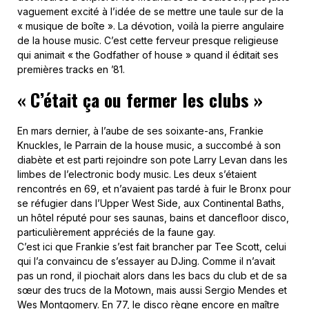
vaguement excité à l’idée de se mettre une taule sur de la
« musique de boîte ». La dévotion, voilà la pierre angulaire
de la house music. C’est cette ferveur presque religieuse
qui animait « the Godfather of house » quand il éditait ses
premières tracks en ’81.
« C’était ça ou fermer les clubs »
En mars dernier, à l’aube de ses soixante-ans, Frankie
Knuckles, le Parrain de la house music, a succombé à son
diabète et est parti rejoindre son pote Larry Levan dans les
limbes de l’electronic body music. Les deux s’étaient
rencontrés en 69, et n’avaient pas tardé à fuir le Bronx pour
se réfugier dans l’Upper West Side, aux Continental Baths,
un hôtel réputé pour ses saunas, bains et dancefloor disco,
particulièrement appréciés de la faune gay.
C’est ici que Frankie s’est fait brancher par Tee Scott, celui
qui l’a convaincu de s’essayer au DJing. Comme il n’avait
pas un rond, il piochait alors dans les bacs du club et de sa
sœur des trucs de la Motown, mais aussi Sergio Mendes et
Wes Montgomery. En 77, le disco règne encore en maître