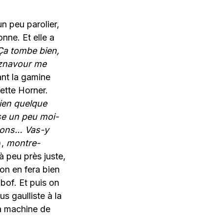
un peu parolier,
onne. Et elle a
Ça tombe bien,
’Aznavour me
dant la gamine
ette Horner.
bien quelque
se un peu moi-
sons… Vas-y
),
montre-
à peu près juste,
on en fera bien
bof. Et puis on
s gaulliste à la
La machine de