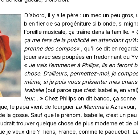
D’abord, il y a le père : un mec un peu gros, 
bien fier de sa progéniture si blonde, si mign
l’oreille musicale, ça traîne dans la famille. «
ça me fera de la publicité en attendant qu
prenne des compos
« , qu’il se dit en regar
jouer avec ses poupées en fredonnant du Yv
«
Je vais l’emmener à Philips, ils en feront 
chose. D’ailleurs, permettez-moi, je compo
même, si je puis vous présenter mes chan
Isabelle
(oui parce que c’est Isabelle, en vrai
leur
… » Chez Philips on dit banco, ça sonne 
ue, le papa vient de fourguer
La Mamma
à Aznavour, 
e la gosse. Sauf que le prénom, Isabelle, c’est un peu 
audrait trouver quelque chose de plus moderne et de plu
ue je veux dire ? Tiens, France, comme le paquebot. 