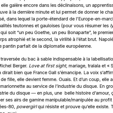
elle galère encore dans les déclinaisons, un apprenti
uve à la dernière minute et lui permet de donner le cha
sé, dans lequel la porte-étendard de l’Europe-en-marc
qualités teutonnes et gauloises (pour vous résumer les
ly
qui soit “un peu Goethe, un peu Bonaparte”, le premie
orps atrophié et le second, la virilité à l’état brut. Napol
le pantin parfait de la diplomatie européenne.
traversée du bac à sable indispensable à la labellisation
 Michel Berger.
Love at first sight,
mariage, tralala et « 
n dirait bien que France Gall s’émancipe. La voix s’affir
 de fille, elle devient femme. Ouais. Et d’un coup, elle
 marionnette au service de l’industrie du disque. En gros
ustrie du disque — en plus, une belle histoire d’amour,
er ses airs de gamine manipulable/manipulée au profit
ées-80,
powergirl
qui résiste et prouve qu’elle existe.