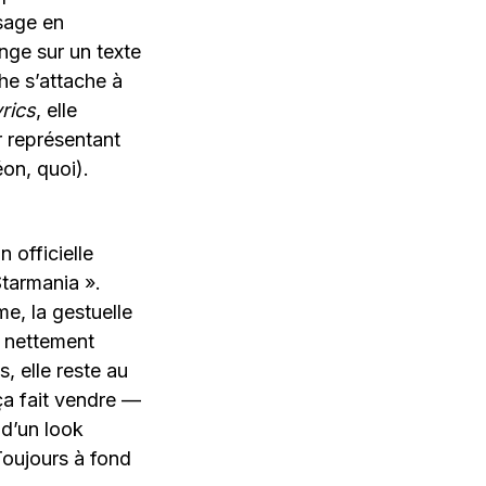
ssage en
nge sur un texte
he s’attache à
rics
, elle
r représentant
éon, quoi).
 officielle
Starmania ».
me, la gestuelle
 a nettement
, elle reste au
 ça fait vendre —
 d’un look
 Toujours à fond