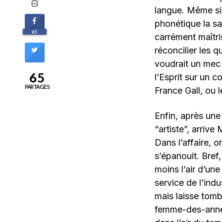
langue. Même si 
phonétique la sa
65
carrément maîtri
réconcilier les 
voudrait un mec 
65
l’Esprit sur un c
PARTAGES
France Gall, ou 
Enfin, après une 
“artiste”, arrive
Dans l’affaire, o
s’épanouit. Bref,
moins l’air d’une
service de l’ind
mais laisse tomb
femme-des-ann