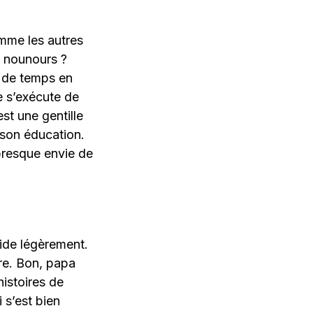
omme les autres
n nounours ?
o de temps en
ce s’exécute de
est une gentille
 son éducation.
presque envie de
mide légèrement.
ure. Bon, papa
histoires de
i s’est bien