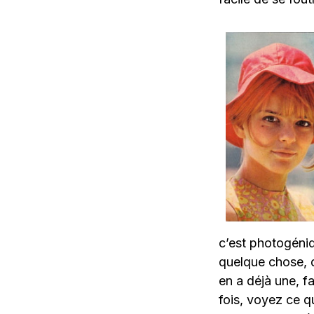
c’est photogéniq
quelque chose, d
en a déjà une, f
fois, voyez ce q