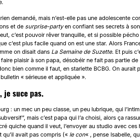
e.
 a rien demandé, mais n’est-elle pas une adolescente c
çons et de
surprise-party
en confiant ses secrets à so
eut, c’est pouvoir rêver tranquille, et si possible péch
 que c’est plus facile quand on est une star. Alors Fran
omme on disait dans
La Semaine de Suzette.
Et puis c’
faire plaisir à son papa, désobéir ne fait pas partie de
donc bien comme il faut, en starlette BCBG. On aurait 
bulletin « sérieuse et appliquée ».
, je suce pas.
urg : un mec un peu classe, un peu lubrique, qui l’inti
“subversif”, mais c’est papa qui l’a choisi, alors ça rass
cré quiche quand il veut, l’envoyer au studio avec ces 
t qu’il avait pas compris («
le con
« , pense Isabelle, qu