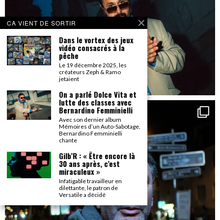
CA VIENT DE SORTIR
Dans le vortex des jeux
vidéo consacrés à la
pêche
Le 19 décembre 2025, les
créateurs Zeph & Ramo
jetaient
On a parlé Dolce Vita et
lutte des classes avec
Bernardino Femminielli
Avec son dernier album
Mémoires d’un Auto-Sabotage,
Bernardino Femminielli
chante
Gilb’R : « Être encore là
30 ans après, c’est
miraculeux »
Infatigable travailleur en
dilettante, le patron de
Versatile a décidé