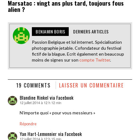
Marsatac : vingt ans plus tard, toujours fous
alien ?
BENJAMIN BORIS
DERNIERS ARTICLES
Passion Belgique et lol internet. Spécialisation
photographie jetable. Cofondateur du festival
fictif de la blague. Ecrit également en beaucoup
moins de signes sur son
compte Twitter
.
19 COMMENTS
LAISSER UN COMMENTAIRE
Blandine Rinkel via Facebook
12 juillet 2014 à 12 h 12 min
dit :
N’importe quoi « pour vous messieurs »
Répondre
Yan Hart-Lemonnier via Facebook
12 juillet 2014 à 12 h 15 min
dit :