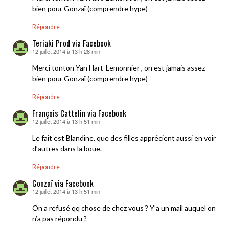
bien pour Gonzaï (comprendre hype)
Répondre
Teriaki Prod via Facebook
12 juillet 2014 à 13 h 28 min
dit :
Merci tonton Yan Hart-Lemonnier , on est jamais assez
bien pour Gonzaï (comprendre hype)
Répondre
François Cattelin via Facebook
12 juillet 2014 à 13 h 51 min
dit :
Le fait est Blandine, que des filles apprécient aussi en voir
d’autres dans la boue.
Répondre
Gonzaï via Facebook
12 juillet 2014 à 13 h 51 min
dit :
On a refusé qq chose de chez vous ? Y’a un mail auquel on
n’a pas répondu ?