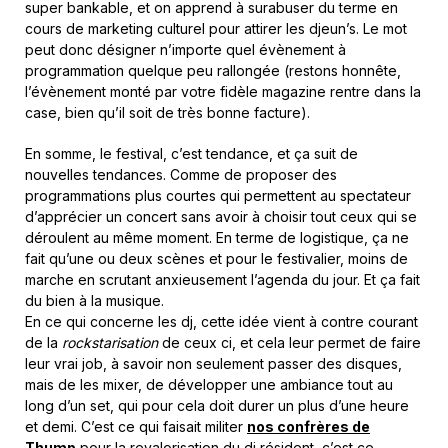
super bankable, et on apprend à surabuser du terme en
cours de marketing culturel pour attirer les djeun’s. Le mot
peut donc désigner n’importe quel évènement à
programmation quelque peu rallongée (restons honnête,
l’évènement monté par votre fidèle magazine rentre dans la
case, bien qu’il soit de très bonne facture).
En somme, le festival, c’est tendance, et ça suit de
nouvelles tendances. Comme de proposer des
programmations plus courtes qui permettent au spectateur
d’apprécier un concert sans avoir à choisir tout ceux qui se
déroulent au même moment. En terme de logistique, ça ne
fait qu’une ou deux scènes et pour le festivalier, moins de
marche en scrutant anxieusement l’agenda du jour. Et ça fait
du bien à la musique.
En ce qui concerne les dj, cette idée vient à contre courant
de la
rockstarisation
de ceux ci, et cela leur permet de faire
leur vrai job, à savoir non seulement passer des disques,
mais de les mixer, de développer une ambiance tout au
long d’un set, qui pour cela doit durer un plus d’une heure
et demi. C’est ce qui faisait militer
nos confrères de
Thump
pour la revalorisation du dj résident, c’est ce