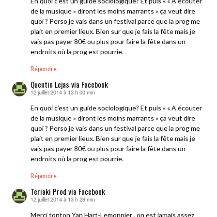
En quoi c’est un guide sociologique? Et puis « « A écouter
de la musique » diront les moins marrants » ça veut dire
quoi ? Perso je vais dans un festival parce que la prog me
plait en premier lieux. Bien sur que je fais la fête mais je
vais pas payer 80€ ou plus pour faire la fête dans un
endroits où la prog est pourrie.
Répondre
Quentin Lejas via Facebook
12 juillet 2014 à 13 h 00 min
dit :
En quoi c’est un guide sociologique? Et puis « « A écouter
de la musique » diront les moins marrants » ça veut dire
quoi ? Perso je vais dans un festival parce que la prog me
plait en premier lieux. Bien sur que je fais la fête mais je
vais pas payer 80€ ou plus pour faire la fête dans un
endroits où la prog est pourrie.
Répondre
Teriaki Prod via Facebook
12 juillet 2014 à 13 h 28 min
dit :
Merci tonton Yan Hart-Lemonnier , on est jamais assez