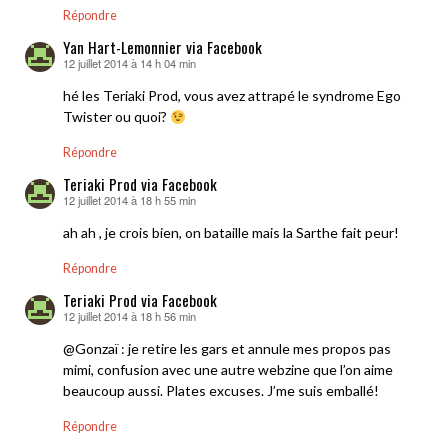
Répondre
Yan Hart-Lemonnier via Facebook
12 juillet 2014 à 14 h 04 min
dit :
hé les Teriaki Prod, vous avez attrapé le syndrome Ego
Twister ou quoi?
Répondre
Teriaki Prod via Facebook
12 juillet 2014 à 18 h 55 min
dit :
ah ah , je crois bien, on bataille mais la Sarthe fait peur!
Répondre
Teriaki Prod via Facebook
12 juillet 2014 à 18 h 56 min
dit :
@Gonzaï : je retire les gars et annule mes propos pas
mimi, confusion avec une autre webzine que l’on aime
beaucoup aussi. Plates excuses. J’me suis emballé!
Répondre