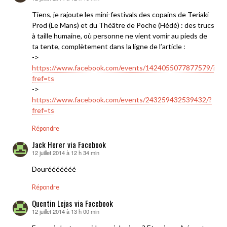
Tiens, je rajoute les mini-festivals des copains de Teriaki
Prod (Le Mans) et du Théâtre de Poche (Hédé) : des trucs
à taille humaine, où personne ne vient vomir au pieds de
ta tente, complètement dans la ligne de l’article :
->
https://www.facebook.com/events/1424055077877579/?
fref=ts
->
https://www.facebook.com/events/243259432539432/?
fref=ts
Répondre
Jack Herer via Facebook
12 juillet 2014 à 12 h 34 min
dit :
Dourééééééé
Répondre
Quentin Lejas via Facebook
12 juillet 2014 à 13 h 00 min
dit :