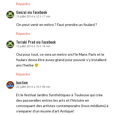
Répondre
Gonzaï via Facebook
13 juillet 2014 à 12 h 17 min
dit :
On peut venir en métro ? Faut prendre un foulard ?
Répondre
Teriaki Prod via Facebook
13 juillet 2014 à 15 h 16 min
dit :
Oui pour tout, ce sera un metro sncf le Mans Paris et le
foulars devra être assez grand pour pouvoir s’y installerd
ans l’herbe
Répondre
bastien
22 juillet 2014 à 16 h 08 min
dit :
Et le festival Jardins Synthétiques à Toulouse qui crée
des passerelles entres les arts et l’histoire en
convoquant des artistes contemporains (tous médiums) à
s’emparer d’un musée d’art Antique!