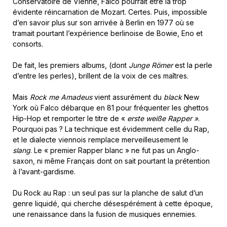
Conservatoire de Vienne, Falco pourrait être la trop
évidente réincarnation de Mozart. Certes. Puis, impossible
d’en savoir plus sur son arrivée à Berlin en 1977 où se
tramait pourtant l’expérience berlinoise de Bowie, Eno et
consorts.
De fait, les premiers albums, (dont
Junge Römer
est la perle
d’entre les perles), brillent de la voix de ces maîtres.
Mais
Rock me Amadeus
vient assurément du
black
New
York où Falco débarque en 81 pour fréquenter les ghettos
Hip-Hop et remporter le titre de «
erste weiße Rapper »
.
Pourquoi pas ? La technique est évidemment celle du Rap,
et le dialecte viennois remplace merveilleusement le
slang
. Le « premier Rapper blanc » ne fut pas un Anglo-
saxon, ni même Français dont on sait pourtant la prétention
à l’avant-gardisme.
Du Rock au Rap : un seul pas sur la planche de salut d’un
genre liquidé, qui cherche désespérément à cette époque,
une renaissance dans la fusion de musiques ennemies.