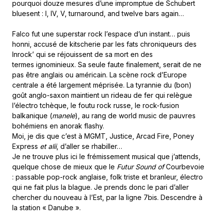
pourquoi douze mesures d’une impromptue de Schubert
bluesent : I, IV, V, turnaround, and twelve bars again…
Falco fut une superstar rock l’espace d’un instant… puis
honni, accusé de kitscherie par les fats chroniqueurs des
Inrock’ qui se réjouissent de sa mort en des
termes ignominieux. Sa seule faute finalement, serait de ne
pas être anglais ou américain. La scène rock d’Europe
centrale a été largement méprisée. La tyrannie du (bon)
goût anglo-saxon maintient un rideau de fer qui relègue
l’électro tchèque, le foutu rock russe, le rock-fusion
balkanique (
manele
), au rang de world music de pauvres
bohémiens en anorak flashy.
Moi, je dis que c’est à MGMT, Justice, Arcad Fire, Poney
Express
et alii
, d’aller se rhabiller…
Je ne trouve plus ici le frémissement musical que j’attends,
quelque chose de mieux que le
Futur Sound of
Courbevoie
: passable pop-rock anglaise, folk triste et branleur, électro
qui ne fait plus la blague. Je prends donc le pari d’aller
chercher du nouveau à l’Est, par la ligne 7bis. Descendre à
la station « Danube ».