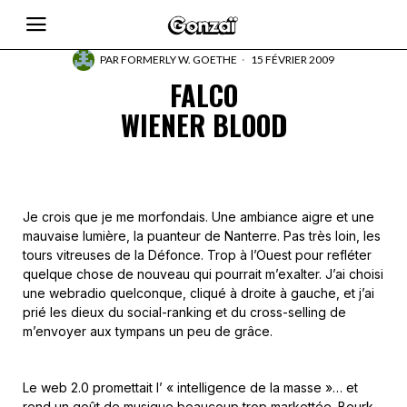
PAR
FORMERLY W. GOETHE
15 FÉVRIER 2009
FALCO
WIENER BLOOD
Je crois que je me morfondais. Une ambiance aigre et une
mauvaise lumière, la puanteur de Nanterre. Pas très loin, les
tours vitreuses de la Défonce. Trop à l’Ouest pour refléter
quelque chose de nouveau qui pourrait m’exalter. J’ai choisi
une webradio quelconque, cliqué à droite à gauche, et j’ai
prié les dieux du social-ranking et du cross-selling de
m’envoyer aux tympans un peu de grâce.
Le web 2.0 promettait l’ « intelligence de la masse »… et
rend un goût de musique beaucoup trop markettée. Beurk.