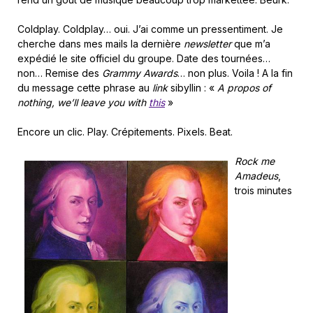
Coldplay. Coldplay… oui. J’ai comme un pressentiment. Je
cherche dans mes mails la dernière
newsletter
que m’a
expédié le site officiel du groupe. Date des tournées…
non… Remise des
Grammy
Awards
… non plus. Voila ! A la fin
du message cette phrase au
link
sibyllin : «
A propos of
nothing, we’ll leave you with
this
»
Encore un clic. Play. Crépitements. Pixels. Beat.
Rock me
Amadeus
,
trois minutes