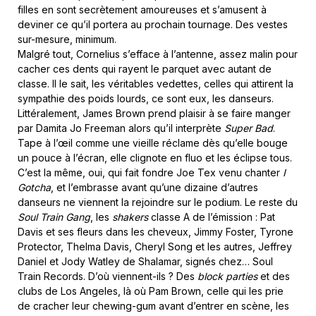
filles en sont secrètement amoureuses et s’amusent à
deviner ce qu’il portera au prochain tournage. Des vestes
sur-mesure, minimum.
Malgré tout, Cornelius s’efface à l’antenne, assez malin pour
cacher ces dents qui rayent le parquet avec autant de
classe. Il le sait, les véritables vedettes, celles qui attirent la
sympathie des poids lourds, ce sont eux, les danseurs.
Littéralement, James Brown prend plaisir à se faire manger
par Damita Jo Freeman alors qu’il interprète
Super Bad
.
Tape à l’œil comme une vieille réclame dès qu’elle bouge
un pouce à l’écran, elle clignote en fluo et les éclipse tous.
C’est la même, oui, qui fait fondre Joe Tex venu chanter
I
Gotcha
, et l’embrasse avant qu’une dizaine d’autres
danseurs ne viennent la rejoindre sur le podium. Le reste du
Soul Train Gang
, les
shakers
classe A de l’émission : Pat
Davis et ses fleurs dans les cheveux, Jimmy Foster, Tyrone
Protector, Thelma Davis, Cheryl Song et les autres, Jeffrey
Daniel et Jody Watley de Shalamar, signés chez… Soul
Train Records. D’où viennent-ils ? Des
block parties
et des
clubs de Los Angeles, là où Pam Brown, celle qui les prie
de cracher leur chewing-gum avant d’entrer en scène, les