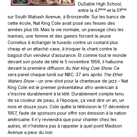
DuSable High School,
ème
ème
entre la 47
et la 51
sur South Wabash Avenue, à Bronzeville. Sur les bancs de
cette école, Nat King Cole avait posé ses fesses des
années plus tôt. Mais la vie normale, un passage chez les
marines, une femme et des gamins forcent le jeune
Cornelius à échanger le tuxedo contre un costard plus
cheap et un attaché-case, à troquer le chant contre le
bagout d’un vendeur d’assurance. Et comme tout le monde
devant son poste de télé le 5 novembre 1956, il hallucine
devant la première diffusion du
Nat King Cole Show
. Ce
sera pareil chaque lundi sur NBC. 37 ans après
The Ethel
Waters Show –
un one-shot pour la chanteuse de jazz – Nat
King Cole est le premier présentateur afro-américain à
s’inscrire durablement à la télé. Durablement compte tenu
de sa couleur de peau, à l’époque, ça veut dire un an, un
mois et douze jours. Cole quitte la télévision le 17 décembre
1957, faute de sponsors pour offrir son émission à la nation
américaine. Il n’y reviendra que pour chanter chez les
autres, et n’hésitera pas à rappeler à quel point Madison
Avenue a peur du noir.