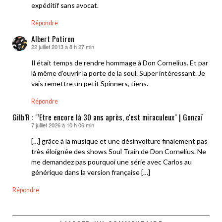
expéditif sans avocat.
Répondre
Albert Potiron
22 juillet 2013 à 8 h 27 min
dit :
Il était temps de rendre hommage à Don Cornelius. Et par
là même d’ouvrir la porte de la soul. Super intéressant. Je
vais remettre un petit Spinners, tiens.
Répondre
Gilb’R : "’Etre encore là 30 ans après, c'est miraculeux" | Gonzaï
7 juillet 2026 à 10 h 06 min
dit :
[…] grâce à la musique et une désinvolture finalement pas
très éloignée des shows Soul Train de Don Cornelius. Ne
me demandez pas pourquoi une série avec Carlos au
générique dans la version française […]
Répondre