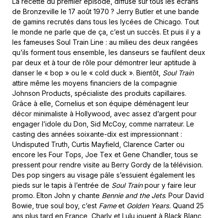
La recette du premier épisode, diffusé sur tous les écrans
de Bronzeville le 17 août 1970 ? Jerry Butler et une bande
de gamins recrutés dans tous les lycées de Chicago. Tout
le monde ne parle que de ça, c’est un succès. Et puis il y a
les fameuses Soul Train Line : au milieu des deux rangées
qu’ils forment tous ensemble, les danseurs se faufilent deux
par deux et à tour de rôle pour démontrer leur aptitude à
danser le « bop » ou le « cold duck ». Bientôt,
Soul Train
attire même les moyens financiers de la compagnie
Johnson Products, spécialiste des produits capillaires.
Grâce à elle, Cornelius et son équipe déménagent leur
décor minimaliste à Hollywood, avec assez d’argent pour
engager l’idole du Don, Sid McCoy, comme narrateur. Le
casting des années soixante-dix est impressionnant :
Undisputed Truth, Curtis Mayfield, Clarence Carter ou
encore les Four Tops, Joe Tex et Gene Chandler, tous se
pressent pour rendre visite au Berry Gordy de la télévision.
Des pop singers au visage pâle s’essuient également les
pieds sur le tapis à l’entrée de
Soul Train
pour y faire leur
promo. Elton John y chante
Bennie and the Jets
. Pour David
Bowie, true soul boy, c’est
Fame
et
Golden Years.
Quand 25
ans plus tard en France, Charly et Lulu jouent à Black Blanc