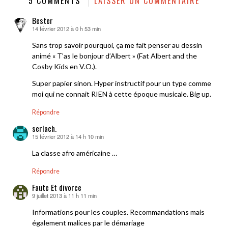
5 COMMENTS
LAISSER UN COMMENTAIRE
Bester
14 février 2012 à 0 h 53 min
dit :
Sans trop savoir pourquoi, ça me fait penser au dessin
animé « T’as le bonjour d’Albert » (Fat Albert and the
Cosby Kids en V.O.).
Super papier sinon. Hyper instructif pour un type comme
moi qui ne connait RIEN à cette époque musicale. Big up.
Répondre
serlach.
15 février 2012 à 14 h 10 min
dit :
La classe afro américaine …
Répondre
Faute Et divorce
9 juillet 2013 à 11 h 11 min
dit :
Informations pour les couples. Recommandations mais
également malices par le démariage