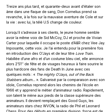
Treize ans plus tard, et quarante-deux avant d’étaler son
âme dans une flaque de sang, Don Cornelius prend sa
revanche, à la fois sur la mauvaise aventure de Cole et sur
la vie : avec lui, la télé U.S change de couleur.
Lorsqu’il s’adresse à ses clients, le jeune homme semble
avoir la même voix de Sid McCoy, DJ et proche de Vivian
Carter pour laquelle il occupe le poste d’A&R chez Vee Jay.
Imposante, cette voix. Je l’ai entendu pour la première fois
en introduction des O’Jays et de leur titre
Love Train.
Habillée d’une afro et d’un costume bleu ciel, elle annonce
alors 2’51’’ de fête et de visages heureux à faire sourire le
plus hardcore des fans de Death In June avec ces
quelques mots : «
The mighty O’Jays, out of the Back
Stabbers album…
». Galvanisé par la comparaison avec son
idole, Cornelius reprend alors les chemins de l’école en
1966 et y apprend le métier d’animateur radio. Rapidement,
son talent le mène aux pieds de la classe supérieure des
animateurs. Il devient remplaçant des Good Guys, les
animateurs stars chez WVON, la radio de Phil et Leonard
Chess. Pour des débuts en première division, force est de