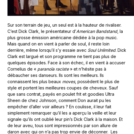
Sur son terrain de jeu, un seul est à la hauteur de rivaliser.
C’est Dick Clark, le présentateur d’
American Bandstand
, la
plus grosse émission américaine dédiée à la pop music.
Mais quand on en vient à parler de soul, il reste loin
derrière, même lorsqu’il s’y essaie avec
Soul Unlimited
. Dick
Clark est largué et son programme ne tient pas plus de
quelques épisodes. Face à son échec, il en vient à accuser
Cornelius de «
paranoïa raciste
» et n’hésite pas à
débaucher ses danseurs. Ils sont les meilleurs. Ils
connaissent les plus beaux
moves
, possèdent le plus de
style et portent les meilleures coupes de cheveux. Sauf
que sans contrat, payés en poulet frit et goodies Ultra
Sheen de chez Johnson, comment Don aurait pu les
empêcher d’aller voir ailleurs ? En coulisse, il leur fait
simplement remarquer qu’il les a aperçu la veille et leur
signale qu’ils ont oublié leur pin’s Dick Clark à la maison. Et
de leur aveu, tous sont impressionnés par son allure de
daron avec qui on n’a pas trop envie de déconner. Les