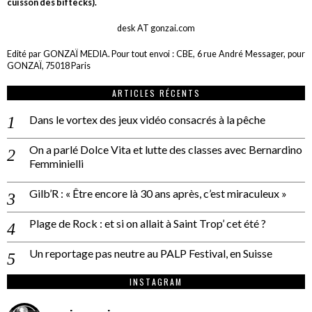
cuisson des biftecks).
desk AT gonzai.com
Edité par GONZAÏ MEDIA. Pour tout envoi : CBE, 6 rue André Messager, pour
GONZAÏ, 75018 Paris
ARTICLES RÉCENTS
Dans le vortex des jeux vidéo consacrés à la pêche
On a parlé Dolce Vita et lutte des classes avec Bernardino
Femminielli
Gilb’R : « Être encore là 30 ans après, c’est miraculeux »
Plage de Rock : et si on allait à Saint Trop’ cet été ?
Un reportage pas neutre au PALP Festival, en Suisse
INSTAGRAM