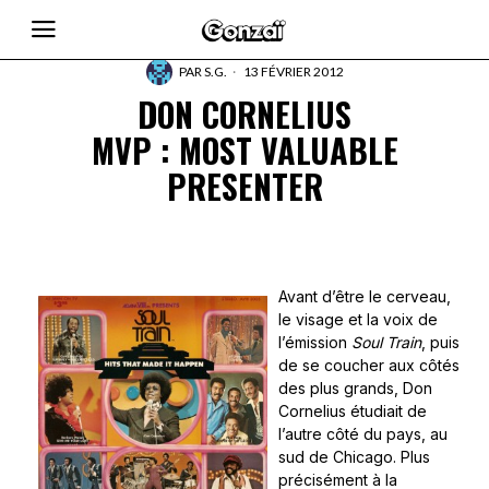
PAR
S.G.
13 FÉVRIER 2012
DON CORNELIUS
MVP : MOST VALUABLE
PRESENTER
Avant d’être le cerveau,
le visage et la voix de
l’émission
Soul Train
, puis
de se coucher aux côtés
des plus grands, Don
Cornelius étudiait de
l’autre côté du pays, au
sud de Chicago. Plus
précisément à la