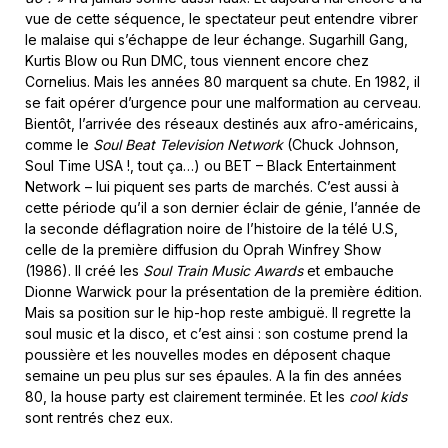
vue de cette séquence, le spectateur peut entendre vibrer
le malaise qui s’échappe de leur échange. Sugarhill Gang,
Kurtis Blow ou Run DMC, tous viennent encore chez
Cornelius. Mais les années 80 marquent sa chute. En 1982, il
se fait opérer d’urgence pour une malformation au cerveau.
Bientôt, l’arrivée des réseaux destinés aux afro-américains,
comme le
Soul Beat Television Network
(Chuck Johnson,
Soul Time USA !, tout ça…) ou BET – Black Entertainment
Network – lui piquent ses parts de marchés. C’est aussi à
cette période qu’il a son dernier éclair de génie, l’année de
la seconde déflagration noire de l’histoire de la télé U.S,
celle de la première diffusion du Oprah Winfrey Show
(1986). Il créé les
Soul Train Music Awards
et embauche
Dionne Warwick pour la présentation de la première édition.
Mais sa position sur le hip-hop reste ambiguë. Il regrette la
soul music et la disco, et c’est ainsi : son costume prend la
poussière et les nouvelles modes en déposent chaque
semaine un peu plus sur ses épaules. A la fin des années
80, la house party est clairement terminée. Et les
cool kids
sont rentrés chez eux.