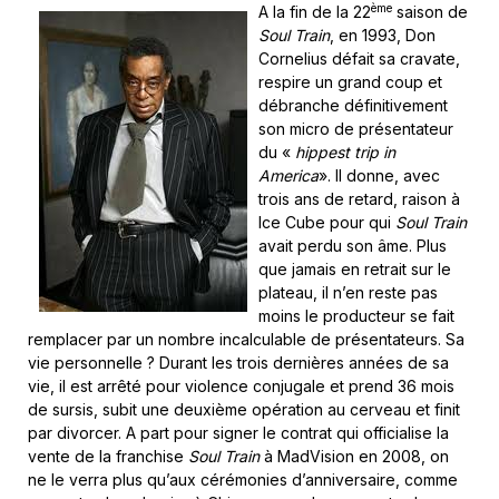
ème
A la fin de la 22
saison de
Soul Train
, en 1993, Don
Cornelius défait sa cravate,
respire un grand coup et
débranche définitivement
son micro de présentateur
du «
hippest trip in
America
». Il donne, avec
trois ans de retard, raison à
Ice Cube pour qui
Soul Train
avait perdu son âme. Plus
que jamais en retrait sur le
plateau, il n’en reste pas
moins le producteur se fait
remplacer par un nombre incalculable de présentateurs. Sa
vie personnelle ? Durant les trois dernières années de sa
vie, il est arrêté pour violence conjugale et prend 36 mois
de sursis, subit une deuxième opération au cerveau et finit
par divorcer. A part pour signer le contrat qui officialise la
vente de la franchise
Soul Train
à MadVision en 2008, on
ne le verra plus qu’aux cérémonies d’anniversaire, comme