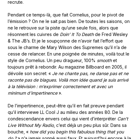
recrute.
Pendant ce temps-là, que fait Cornelius, pour le pivot de
l’émission ? On ne le sait pas bien. De toutes les saisons, on
ne le retrouve sur la piste qu’une seule fois, alors que
résonnent les cuivres de
Doin’ It To Death
de Fred Wesley
& The JB’s. Et je le soupçonne de n’avoir fait l’effort que
sous le charme de Mary Wilson des Supremes qu’il n’a de
cesse de relancer. En une poignée de minutes, voilà tout le
style de Cornelius. Un peu dragueur, 100%
smooth
et
toujours prêt à rebondir. Au magazine Billboard en 2005, il
dévoile son secret: «
Je ne chante pas, ne danse pas et ne
raconte pas de blagues. Voilà mon idée quand je suis arrivé
à la télévision : m’exprimer correctement et avec un
minimum d’impertinence
».
De l’impertinence, peut-être qu’il en fait preuve pendant
qu’il interviewe LL Cool J au milieu des années 80. De la
condescendance envers celui qui vient d’interpréter
Can’t
Live Without My Radio
, c’est déjà un peu plus sûr. Dans sa
bouche, «
how did you begin this fabulous thing that you
do ?
» n’a jamais sonné aussi faux. Et aujourd’hui encore à la