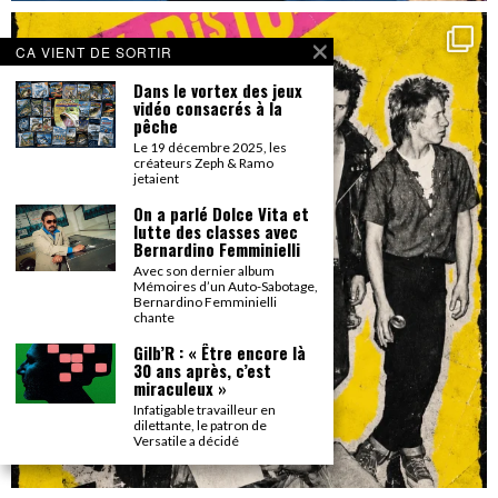
CA VIENT DE SORTIR
Dans le vortex des jeux
vidéo consacrés à la
pêche
Le 19 décembre 2025, les
créateurs Zeph & Ramo
jetaient
On a parlé Dolce Vita et
lutte des classes avec
Bernardino Femminielli
Avec son dernier album
Mémoires d’un Auto-Sabotage,
Bernardino Femminielli
chante
Gilb’R : « Être encore là
30 ans après, c’est
miraculeux »
Infatigable travailleur en
dilettante, le patron de
Versatile a décidé