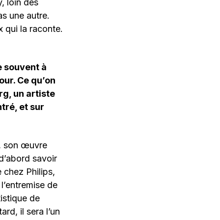
, loin des
as une autre.
x qui la raconte.
e souvent à
our. Ce qu’on
g, un artiste
ré, et sur
, son œuvre
d’abord savoir
 chez Philips,
 l’entremise de
istique de
rd, il sera l’un