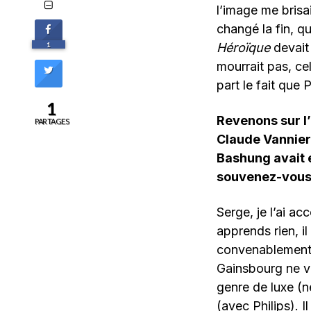
l’image me brisai
changé la fin, q
1
Héroïque
devait 
mourrait pas, ce
part le fait que
1
Revenons sur l’
PARTAGES
Claude Vannier
Bashung avait 
souvenez-vous 
Serge, je l’ai a
apprends rien, i
convenablement 
Gainsbourg ne v
genre de luxe (n
(avec Philips). I