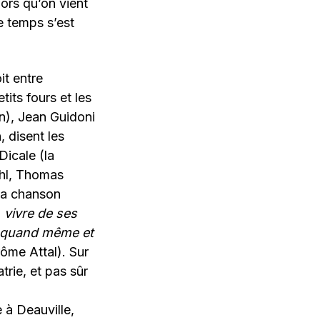
lors qu’on vient
e temps s’est
it entre
etits fours et les
n), Jean Guidoni
, disent les
Dicale (la
ihl, Thomas
e la chanson
n
vivre de ses
es quand même et
ôme Attal). Sur
trie, et pas sûr
 à Deauville,