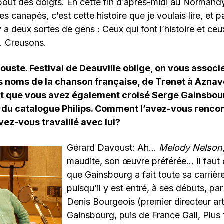
 bout des doigts. En cette fin d’après-midi au Normandy
s canapés, c’est cette histoire que je voulais lire, et p
 y a deux sortes de gens : Ceux qui font l’histoire et ceu
». Creusons.
uste. Festival de Deauville oblige, on vous associ
s noms de la chanson française, de Trenet à Aznav
st que vous avez également croisé Serge Gainsbour
 du catalogue Philips. Comment l’avez-vous rencont
ez-vous travaillé avec lui?
Gérard Davoust: Ah…
Melody Nelson
maudite, son œuvre préférée… Il faut 
que Gainsbourg a fait toute sa carrière
puisqu’il y est entré, à ses débuts, par
Denis Bourgeois (premier directeur art
Gainsbourg, puis de France Gall, Plus ta