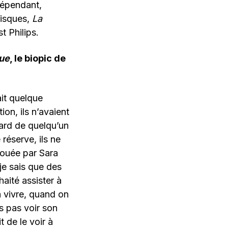
dépendant,
isques,
La
t Philips.
que
, le biopic de
ait quelque
tion, ils n’avaient
gard de quelqu’un
réserve, ils ne
(jouée par Sara
 je sais que des
aité assister à
à vivre, quand on
s pas voir son
t de le voir à