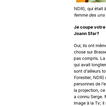
NDR), qui était 
femme des uns s
Je coupe votre
Joann Sfar?
Oui, ils ont mêm
chose sur Brassens
pas compris. La 
qui avait longte
sont d’ailleurs t
Forestier, NDR) n
personnes de l’e
la projection, c
a connu Serge. M
image à la Tv; il