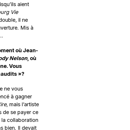
isqu’ils aient
urg Vie
ouble, il ne
uverture. Mis à
n…
moment où Jean-
dy Nelson
, où
ne. Vous
maudits »?
je ne vous
encé à gagner
ire
, mais l’artiste
s de se payer ce
 la collaboration
s bien. Il devait