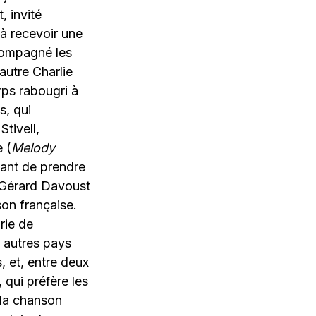
 invité
 à recevoir une
ccompagné les
autre Charlie
rps rabougri à
s, qui
tivell,
 (
Melody
vant de prendre
 Gérard Davoust
son française.
rie de
 autres pays
, et, entre deux
qui préfère les
e la chanson