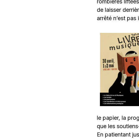
rombières liftées
de laisser derri
arrêté n’est pas 
le papier, la pr
que les soutiens
En patientant ju