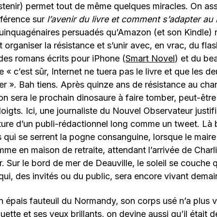
stenir) permet tout de même quelques miracles. On ass
nférence sur
l’avenir du livre et comment s’adapter a
quinquagénaires persuadés qu’Amazon (et son Kindle) r
ut organiser la résistance et s’unir avec, en vrac, du fla
 des romans écrits pour iPhone (
Smart Novel
) et du be
 « c’est sûr, Internet ne tuera pas le livre et que les d
r ». Bah tiens. Après quinze ans de résistance au cha
ion sera le prochain dinosaure à faire tomber, peut-êt
gts. Ici, une journaliste du Nouvel Observateur justifie
riture d’un publi-rédactionnel long comme un tweet. Là 
qui se serrent la pogne consanguine, lorsque le maire 
e en maison de retraite, attendant l’arrivée de Charli
. Sur le bord de mer de Deauville, le soleil se couche 
ui, des invités ou du public, sera encore vivant demai
 épais fauteuil du Normandy, son corps usé n’a plus v
uette et ses yeux brillants, on devine aussi qu’il était d