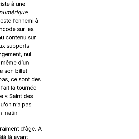
iste à une
u numérique
,
este l’ennemi à
shcode sur les
au contenu sur
eux supports
ngement, nul
re même d’un
 son billet
bas, ce sont des
fait la tournée
e « Saint des
qu’on n’a pas
n matin.
raiment d’âge. A
éjà là avant