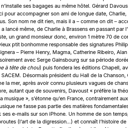
n’installe ses bagages au même hôtel. Gérard Davoust,
ici pour accompagner son ami de longue date, Charlie,
us. Son nom ne dit rien, mais il a – comme on dit – a
 a lancé même, de Charlie à Brassens en passant par l’
te, un grand monsieur donc, environ 1 mètre 70 de co
un vieux ptit bonhomme responsable des signatures Philip
signera – Pierre Henry, Magma, Catherine Ribeiro, Alan S
ssoirement avec Serge Gainsbourg sur sa période dorée
e à tête de chou
) puis fondera les éditions Chapell, a
 la SACEM. Désormais président du Hall de la Chanson,
me la mer, après avoir connu plusieurs vagues de chan
e, autant que de souvenirs, Davoust « préfère la théo
a musique », s’étonne qu’en France, contrairement aux
usique ne fasse pas partie des matières fondamentales
k ses e-mails sur son iPhone. Un homme de son temps, 
routes (l’art de la digression…) et connaît l’histoire d