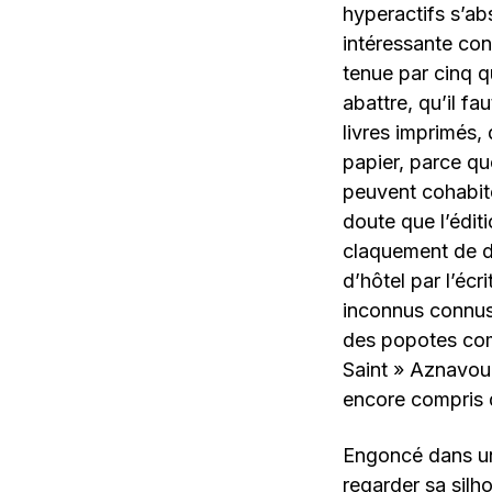
hyperactifs s’ab
intéressante co
tenue par cinq 
abattre, qu’il fa
livres imprimés,
papier, parce que
peuvent cohabite
doute que l’édit
claquement de doi
d’hôtel par l’éc
inconnus connus 
des popotes comm
Saint » Aznavour
encore compris q
Engoncé dans un
regarder sa silho