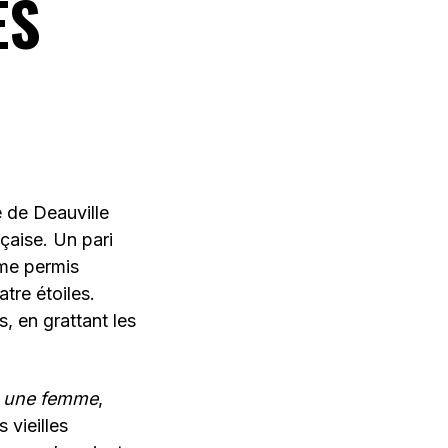
ES
 de Deauville
çaise. Un pari
ême permis
tre étoiles.
, en grattant les
 une femme
,
 vieilles