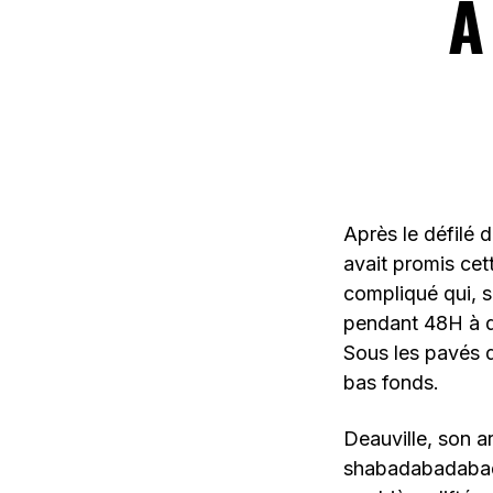
A
Après le défilé 
avait promis ce
compliqué qui, s
pendant 48H à qu
Sous les pavés d
bas fonds.
Deauville, son a
shabadabadabada.