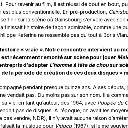
t. Pour revenir au film, il est réussi de bout en bout, pu
ui est plus conventionnelle. En pré-production,
Gainsbo
se finir sur la scène où Gainsbourg s’envole avec son d
la finissait l’histoire de façon admirable, comme une o
 Philippe Katerine ne ressemble pas du tout à Boris Via
histoire « vraie ». Notre rencontre intervient au 
 est récemment remonté sur scène pour jouer
Melo
entrepris d’adapter
L’homme à tête de chou
sur scè
de la période de création de ces deux disques « 
ccompagné pendant presque quinze ans. A ses débuts, 
l ne vendait pas. Du moins pas sur son nom. Il a comm
sa vie, en tant qu’auteur, dès 1964, avec
Poupée de C
endait pas de disques. A l’époque, on avait les moyen
e pas vendre, NDR), il n’y avait aucune raison d’arrêter
l faisait la musique pour
Vidocq
(1967), si je me souvien