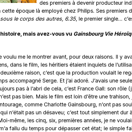
des premiers à devenir producteur in
à cette époque là employé chez Philips. Ses premiers d
ous le corps des autres, 6.35
, le premier single… c’es
 histoire, mais avez-vous vu
Gainsbourg Vie Héroï
e voulu me le montrer avant, pour deux raisons. Il y av
, dans le film, les héritiers étaient inquiets de l’utilisa
deuxième raison, c’est que la production voulait le re
mps accompagné Serge. Et j’ai adoré. J’avais une seule 
oujours pas à l’abri de cela, c’est France Gall: son rôle 
’est pas bien. Mais le film est loin d’être une trahison,
ntourage, comme Charlotte Gainsbourg, n’ont pas souh
e qui n’était pas un désaveu; c’est tout simplement dur 
oi-même, les cinq, six, premières années, je ne voulai
 m’a fallu du temps pour dépasser cet état; le simple fai