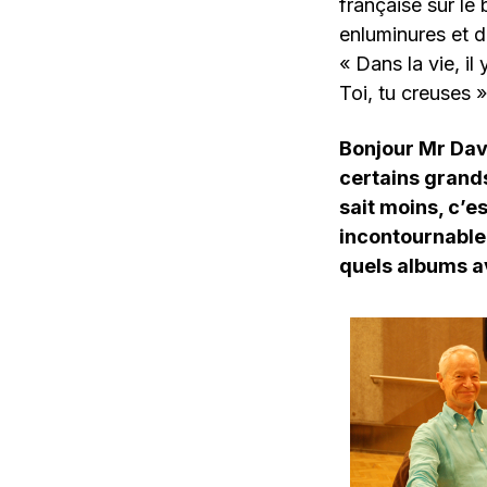
française sur le
enluminures et de
« Dans la vie, il
Toi, tu creuses 
Bonjour Mr Davo
certains grand
sait moins, c’e
incontournable
quels albums av