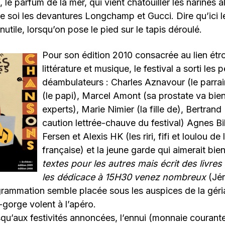
, le parfum de la mer, qui vient chatouiller les narines a
ère soi les devantures Longchamp et Gucci. Dire qu’ici l
inutile, lorsqu’on pose le pied sur le tapis déroulé.
Pour son édition 2010 consacrée au lien étro
littérature et musique, le festival a sorti les p
déambulateurs : Charles Aznavour (le parrai
(le papi), Marcel Amont (sa prostate va bien
experts), Marie Nimier (la fille de), Bertrand 
caution lettrée-chauve du festival) Agnes B
Fersen et Alexis HK (les riri, fifi et loulou d
française) et la jeune garde qui aimerait bie
textes pour les autres mais écrit des livr
les dédicace à 15H30 venez nombreux
(Jér
ogrammation semble placée sous les auspices de la géria
-gorge volent à l’apéro.
squ’aux festivités annoncées, l’ennui (monnaie courante