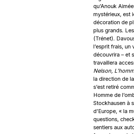
qu’Anouk Aimée 
mystérieux, est 
décoration de pl
plus grands. Les
(Trénet). Davous
l’esprit frais, 
découvrira – et 
travaillera acce
Nelson, L’homm
la direction de
s’est retiré com
Homme de l’ombr
Stockhausen à s
d’Europe, « la m
questions, chec
sentiers aux auto