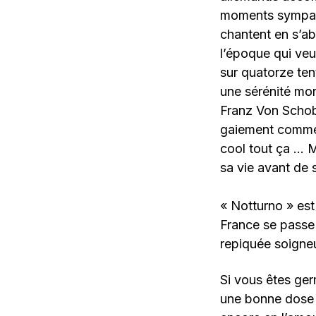
moments sympas 
chantent en s’ab
l’époque qui veu
sur quatorze ten
une sérénité mor
Franz Von Schobe
gaiement comme 
cool tout ça … 
sa vie avant de 
« Notturno » est
France se passe
repiquée soigneu
Si vous êtes ge
une bonne dose d