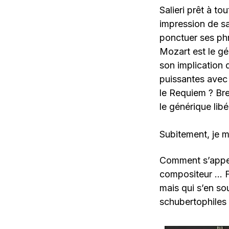
Salieri prêt à t
impression de s
ponctuer ses phr
Mozart est le g
son implication 
puissantes avec 
le Requiem ? Bre
le générique libé
Subitement, je m
Comment s’appelai
compositeur … Fr
mais qui s’en sou
schubertophiles 