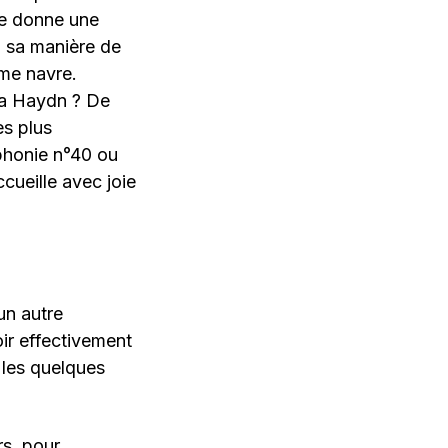
ble donne une
, sa manière de
 me navre.
pa Haydn ? De
es plus
phonie n°40 ou
cueille avec joie
un autre
ir effectivement
r les quelques
rs, pour