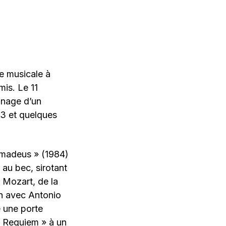
re musicale à
mis. Le 11
onnage d’un
R3 et quelques
 Amadeus » (1984)
au bec, sirotant
 Mozart, de la
on avec Antonio
e une porte
 « Requiem » à un