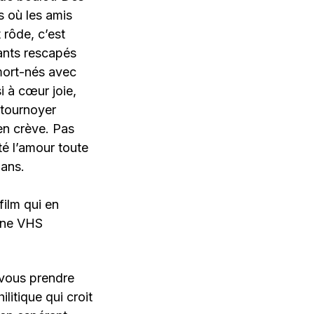
 où les amis
 rôde, c’est
fants rescapés
 mort-nés avec
i à cœur joie,
 tournoyer
en crève. Pas
é l’amour toute
 ans.
film qui en
une VHS
 vous prendre
litique qui croit