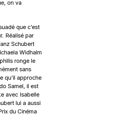
ue, on va
rsuadé que c’est
r. Réalisé par
Franz Schubert
 Michaela Widhalm
philis ronge le
rmément sans
e qu’il approche
o Samel, il est
ke avec Isabelle
bert lui a aussi
 Prix du Cinéma