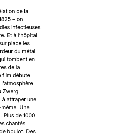
lation de la
 1825 – on
dies infectieuses
. Et à l’hôpital
 sur place les
rdeur du métal
qui tombent en
es de la
 film débute
e l’atmosphère
du Zwerg
 à attraper une
ui-même. Une
 … Plus de 1000
es chantés
de boulot. Des