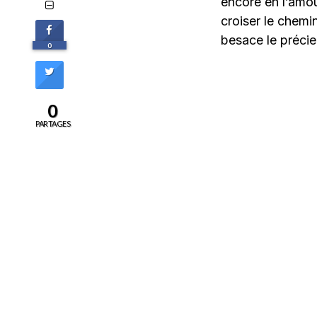
encore en l’amou
croiser le chemin
besace le précieu
0
0
PARTAGES