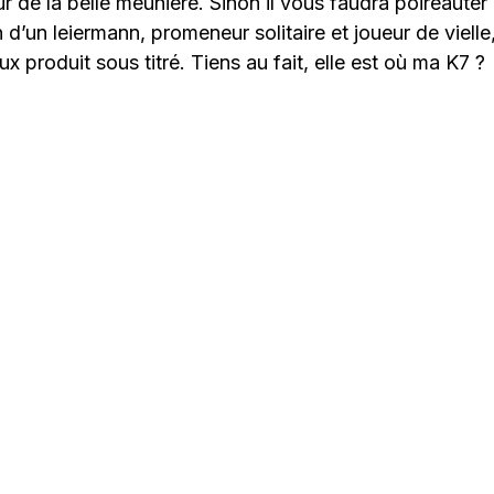
r de la belle meunière. Sinon il vous faudra poireauter
 d’un leiermann, promeneur solitaire et joueur de vielle
x produit sous titré. Tiens au fait, elle est où ma K7 ?