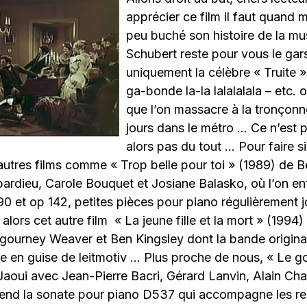
apprécier ce film il faut quand
peu buché son histoire de la mu
Schubert reste pour vous le gar
uniquement la célèbre « Truite »
ga-bonde la-la lalalalala – etc. 
que l’on massacre à la tronçonn
jours dans le métro … Ce n’est
alors pas du tout … Pour faire sim
autres films comme « Trop belle pour toi » (1989) de Be
ardieu, Carole Bouquet et Josiane Balasko, où l’on en
 et op 142, petites pièces pour piano régulièrement j
 alors cet autre film « La jeune fille et la mort » (199
gourney Weaver et Ben Kingsley dont la bande origina
 en guise de leitmotiv … Plus proche de nous, « Le go
aoui avec Jean-Pierre Bacri, Gérard Lanvin, Alain Ch
tend la sonate pour piano D537 qui accompagne les r