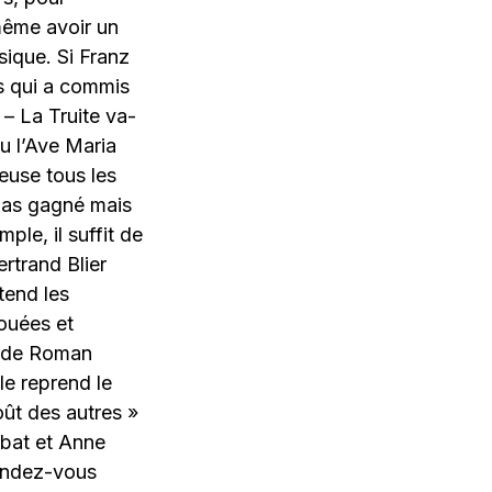
 même avoir un
sique. Si Franz
s qui a commis
 – La Truite va-
ou l’Ave Maria
euse tous les
 pas gagné mais
ple, il suffit de
rtrand Blier
tend les
ouées et
4) de Roman
le reprend le
ût des autres »
abat et Anne
endez-vous