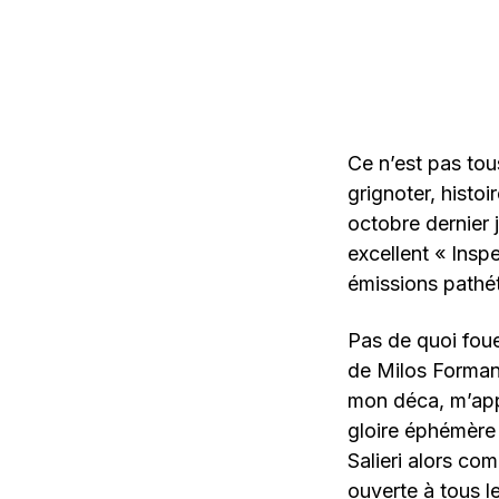
Ce n’est pas tous
grignoter, histoi
octobre dernier j
excellent « Insp
émissions pathé
Pas de quoi foue
de Milos Forman 
mon déca, m’appr
gloire éphémère 
Salieri alors com
ouverte à tous l