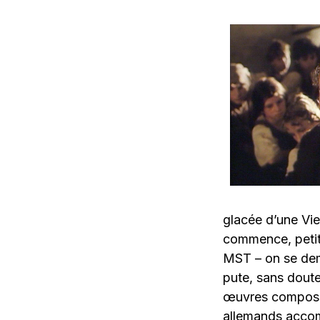
glacée d’une Vie
commence, petit 
MST – on se dema
pute, sans doute
œuvres composés
allemands accom