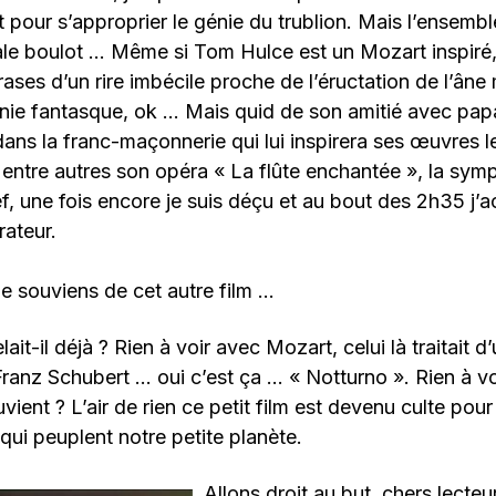
out pour s’approprier le génie du trublion. Mais l’ensem
ale boulot … Même si Tom Hulce est un Mozart inspiré
ases d’un rire imbécile proche de l’éructation de l’âne
énie fantasque, ok … Mais quid de son amitié avec pa
dans la franc-maçonnerie qui lui inspirera ses œuvres l
entre autres son opéra « La flûte enchantée », la sym
f, une fois encore je suis déçu et au bout des 2h35 j’ac
rateur.
e souviens de cet autre film …
t-il déjà ? Rien à voir avec Mozart, celui là traitait d’
anz Schubert … oui c’est ça … « Notturno ». Rien à vo
vient ? L’air de rien ce petit film est devenu culte pou
qui peuplent notre petite planète.
Allons droit au but, chers lecteu