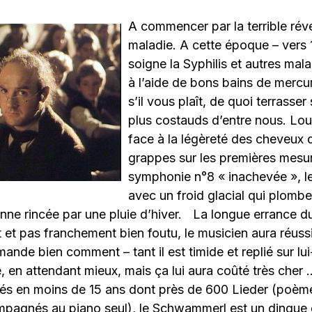
A commencer par la terrible révé
maladie. A cette époque – vers
soigne la Syphilis et autres mala
à l’aide de bons bains de mercure
s’il vous plaît, de quoi terrasser
plus costauds d’entre nous. Lou
face à la légèreté des cheveux 
grappes sur les premières mesur
symphonie n°8 « inachevée », le
avec un froid glacial qui plomb
nne rincée par une pluie d’hiver. La longue errance 
et pas franchement bien foutu, le musicien aura réussi
nde bien comment – tant il est timide et replié sur l
, en attendant mieux, mais ça lui aura coûté très cher
 en moins de 15 ans dont près de 600 Lieder (poèm
pagnés au piano seul), le Schwammerl est un dingue 