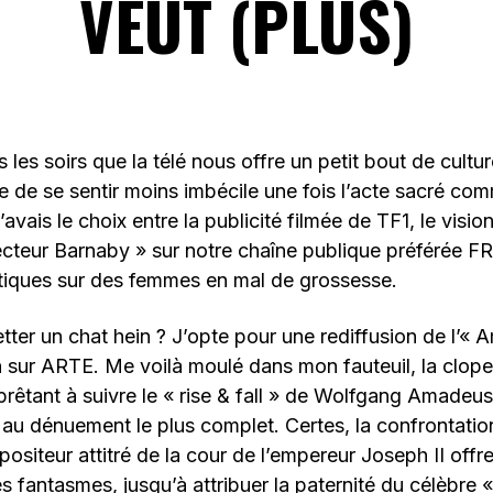
VEUT (PLUS)
 les soirs que la télé nous offre un petit bout de cultu
re de se sentir moins imbécile une fois l’acte sacré com
’avais le choix entre la publicité filmée de TF1, le visi
ecteur Barnaby » sur notre chaîne publique préférée F
tiques sur des femmes en mal de grossesse.
tter un chat hein ? J’opte pour une rediffusion de l’«
sur ARTE. Me voilà moulé dans mon fauteuil, la clope 
êtant à suivre le « rise & fall » de Wolfgang Amadeus
au dénuement le plus complet. Certes, la confrontati
positeur attitré de la cour de l’empereur Joseph II offr
es fantasmes, jusqu’à attribuer la paternité du célèbre