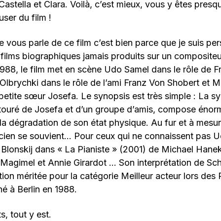
astella et Clara. Voilà, c’est mieux, vous y êtes presq
ser du film !
e vous parle de ce film c’est bien parce que je suis pe
 films biographiques jamais produits sur un compositeu
1988, le film met en scène Udo Samel dans le rôle de 
 Olbrychki dans le rôle de l’ami Franz Von Shobert et
 petite sœur Josefa. Le synopsis est très simple : La sy
ntouré de Josefa et d’un groupe d’amis, compose éno
la dégradation de son état physique. Au fur et à mesur
sicien se souvient… Pour ceux qui ne connaissent pas Ud
 Blonskij dans « La Pianiste » (2001) de Michael Hane
Magimel et Annie Girardot … Son interprétation de Schu
ion méritée pour la catégorie Meilleur acteur lors des
é à Berlin en 1988.
s, tout y est.