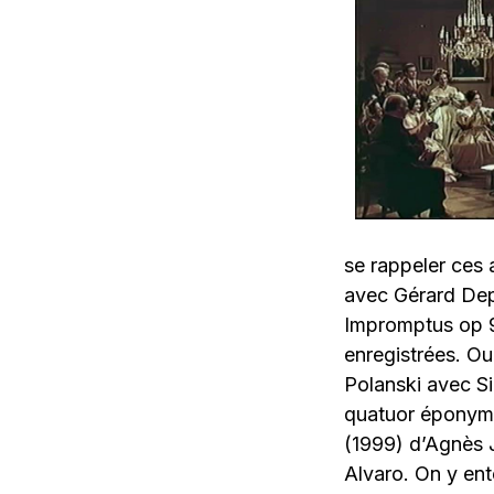
se rappeler ces 
avec Gérard Dep
Impromptus op 90
enregistrées. Ou
Polanski avec Si
quatuor éponyme
(1999) d’Agnès J
Alvaro. On y en