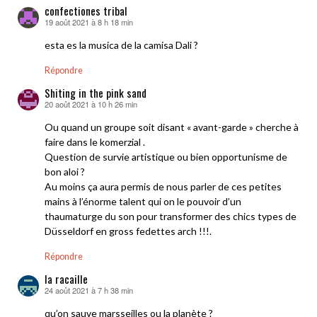
confectiones tribal
19 août 2021 à 8 h 18 min
dit :
esta es la musica de la camisa Dali ?
Répondre
Shiting in the pink sand
20 août 2021 à 10 h 26 min
dit :
Ou quand un groupe soit disant « avant-garde » cherche à
faire dans le komerzial .
Question de survie artistique ou bien opportunisme de
bon aloi ?
Au moins ça aura permis de nous parler de ces petites
mains à l’énorme talent qui on le pouvoir d’un
thaumaturge du son pour transformer des chics types de
Düsseldorf en gross fedettes arch !!!.
Répondre
la racaille
24 août 2021 à 7 h 38 min
dit :
qu’on sauve marsseilles ou la planète ?