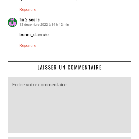
Répondre
fin 2 sèche
13 décembre 2022 à 14 h 12 min
dit :
bonn i_d année
Répondre
LAISSER UN COMMENTAIRE