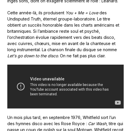
ingés sons, dont on exagère sciemment le rôle : Leanard.
Cette année-là, ils produisent
You + Me = Love
des
Undisputed Truth, éternel groupe-laboratoire. Le titre
obtient un succès honorable dans les charts américains et
britanniques. Si l’ambiance reste soul et psyché,
l’orchestration évolue rapidement vers des beats disco,
avec cuivres, chœurs, mise en avant de la chanteuse et
long instrumental. La chanson finale du disque se nomme
Let’s go down to the disco
. On ne fait pas plus clair.
Un mois plus tard, en septembre 1976, Whitfield sort l’un
des hymnes disco avec les Rose Royce :
Car Wash
, titre qui
passe un coup de polish sur la soul Motown. Whitfield reçoit