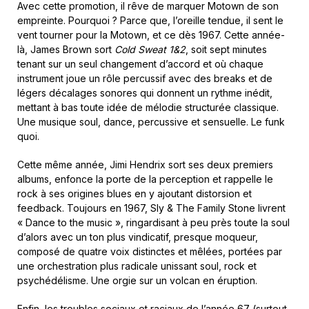
Avec cette promotion, il rêve de marquer Motown de son
empreinte. Pourquoi ? Parce que, l’oreille tendue, il sent le
vent tourner pour la Motown, et ce dès 1967. Cette année-
là, James Brown sort
Cold Sweat 1&2
, soit sept minutes
tenant sur un seul changement d’accord et où chaque
instrument joue un rôle percussif avec des breaks et de
légers décalages sonores qui donnent un rythme inédit,
mettant à bas toute idée de mélodie structurée classique.
Une musique soul, dance, percussive et sensuelle. Le funk
quoi.
Cette même année, Jimi Hendrix sort ses deux premiers
albums, enfonce la porte de la perception et rappelle le
rock à ses origines blues en y ajoutant distorsion et
feedback. Toujours en 1967, Sly & The Family Stone livrent
« Dance to the music », ringardisant à peu près toute la soul
d’alors avec un ton plus vindicatif, presque moqueur,
composé de quatre voix distinctes et mêlées, portées par
une orchestration plus radicale unissant soul, rock et
psychédélisme. Une orgie sur un volcan en éruption.
Enfin, les troubles sociaux et raciaux de l’année 67 (surtout