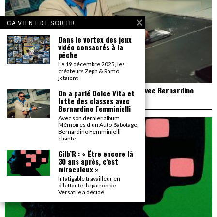
CA VIENT DE SORTIR
Dans le vortex des jeux
vidéo consacrés à la
pêche
Le 19 décembre 2025, les
créateurs Zeph & Ramo
jetaient
On a parlé Dolce Vita et lutte des classes avec Bernardino
On a parlé Dolce Vita et
Femminielli
lutte des classes avec
Bernardino Femminielli
Avec son dernier album
Mémoires d’un Auto-Sabotage,
Bernardino Femminielli
chante
Gilb’R : « Être encore là
30 ans après, c’est
miraculeux »
Infatigable travailleur en
dilettante, le patron de
Versatile a décidé