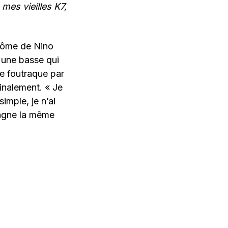
mes vieilles K7,
ntôme de Nino
, une basse qui
ue foutraque par
inalement. « Je
simple, je n’ai
gagne la même