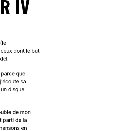
R IV
(le
 ceux dont le but
del.
 parce que
j’écoute sa
, un disque
double de mon
 parti de la
chansons en