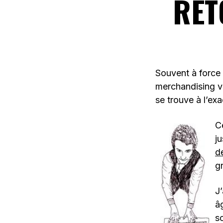
RET
Souvent à force 
merchandising vi
se trouve à l’ex
C
j
d
gr
J
âg
s