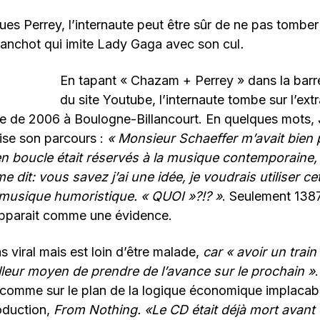
s Perrey, l’internaute peut être sûr de ne pas tomber
anchot qui imite Lady Gaga avec son cul
.
En tapant « Chazam + Perrey » dans la barr
du site Youtube, l’internaute tombe sur l’extr
e de 2006 à Boulogne-Billancourt. En quelques mots,
ise son parcours :
«
Monsieur Schaeffer m’avait bien
n boucle était réservés à la musique contemporaine, s
e dit:
vous savez j’ai une idée, je voudrais utiliser c
a musique humoristique. «
QUOI
»?!?
»
. Seulement 1387
apparait comme une évidence.
 viral mais est loin d’être malade,
car « avoir un train
illeur moyen de prendre de l’avance sur le prochain
»
 comme sur le plan de la logique économique implacabl
oduction,
From Nothing. «Le CD était déjà mort avant d’