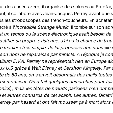
ut des années zéro, il organise des soirées au Batofar, 
out, il collabore avec Jean-Jacques Perrey avant que
us les stroboscopes des french-toucheurs. En achetant
cré à l’
Incredible Strange Music
, il tombe sur son adr
fut un temps où la scène électronique avait besoin de
ustifier sa propre existence. J’ai eu la chance de tr
 de manière très simple. Je lui proposais une nouvelle 
son nom ne reparaisse par miracle. A l’époque je con
bum E.V.A, Perrey ne représentait rien en Europe alor
aux U.S grâce à Walt Disney et Gershon Kingsley. Par 
 de 80 ans, on s’envoit désormais des mails toutes 
eux monsieur.
On a fait quelques démarches pour fair
onics
)
, mais les têtes de nœuds parisiens n’en ont pa
t autres connards de cet acabit. Les autres, Dimitri
Perrey par hasard et ont fait mousser ça à mort alors q