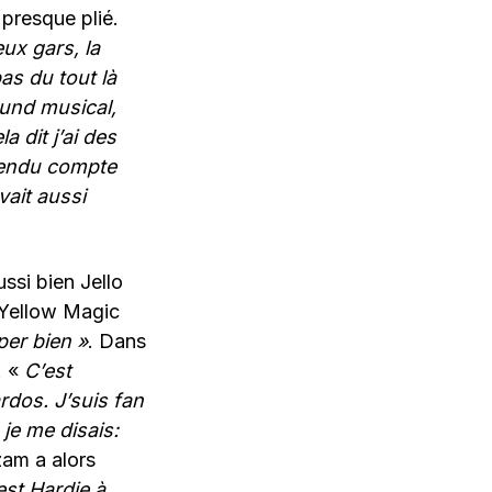
 presque plié.
ux gars, la
as du tout là
und musical,
a dit j’ai des
rendu compte
vait aussi
ssi bien Jello
 Yellow Magic
per bien
»
. Dans
. «
C’est
rdos. J’suis fan
je me disais:
zam a alors
est Hardie à