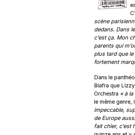
e
C
scène parisienn
dedans. Dans le
c’est ça. Mon ch
parents qui m’o
plus tard que le
fortement marqué
Dans le panthéon
Biafra que Lizz
Orchestra
«
à la
le même genre, i
impeccable, supe
de Europe aussi
fait chier, c’est
quinze ans et y 