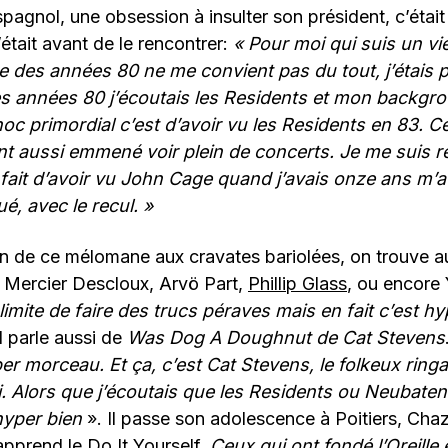
spagnol, une obsession à insulter son président, c’était
’était avant de le rencontrer:
«
Pour moi qui suis un vie
e des années 80 ne me convient pas du tout, j’étais p
s années 80 j’écoutais les Residents et mon backgro
oc primordial c’est d’avoir vu les Residents en 83. Cel
nt aussi emmené voir plein de concerts. Je me suis 
 fait d’avoir vu John Cage quand j’avais onze ans m’a
, avec le recul. »
 de ce mélomane aux cravates bariolées, on trouve au
y Mercier Descloux, Arvö Part,
Phillip Glass
, ou encore
 limite de faire des trucs péraves mais en fait c’est hy
l parle aussi de
Was Dog A Doughnut de Cat Stevens
r morceau. Et ça, c’est Cat Stevens, le folkeux ringa
. Alors que j’écoutais que les Residents ou Neubaten 
 hyper bien
». Il passe son adolescence à Poitiers, Cha
apprend le Do It Yourself.
Ceux qui ont fondé l’Oreille 