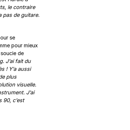
s, le contraire
 pas de guitare.
Pour se
comme pour mieux
 soucie de
. J’ai fait du
ès
! Y’a aussi
de plus
lution visuelle.
strument. J’ai
 90, c’est