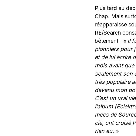
Plus tard au déb
Chap. Mais surt
réapparaisse so
RE/Search consa
bêtement.
« Il 
pionniers pour j
et de lui écrire
mois avant que 
seulement son al
très populaire 
devenu mon pote
C’est un vrai vi
l’album (Eclektr
mecs de Source e
cie, ont croisé 
rien eu. »