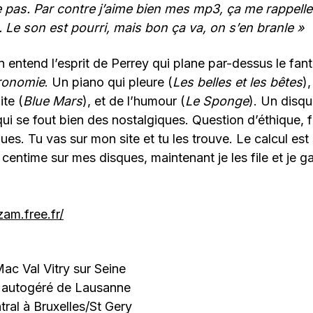
e pas. Par contre j’aime bien mes mp3, ça me rappelle 
 Le son est pourri, mais bon ça va, on s’en branle
»
n entend l’esprit de Perrey qui plane par-dessus le fa
ronomie
. Un piano qui pleure (
Les belles et les bêtes
)
ite (
Blue Mars
), et de l’humour (
Le Sponge
). Un disq
i se fout bien des nostalgiques. Question d’éthique, f
ques. Tu vas sur mon site et tu les trouve. Le calcul est 
centime sur mes disques, maintenant je les file et je 
zam.free.fr/
ac Val Vitry sur Seine
 autogéré de Lausanne
ral à Bruxelles/St Gery