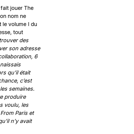
fait jouer The
 son nom ne
 le volume I du
esse, tout
 trouver des
ouver son adresse
collaboration, 6
naissais
s qu’il était
chance, c’est
les semaines.
e produire
s voulu, les
 From Paris et
u’il n’y avait