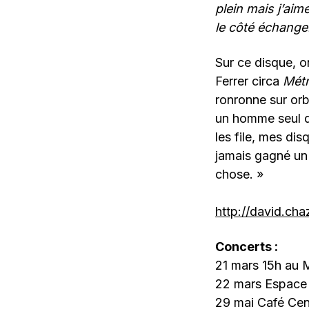
plein mais j’aim
le côté échange.
Sur ce disque, o
Ferrer circa
Mét
ronronne sur orb
un homme seul qu
les file, mes dis
jamais gagné un 
chose. »
http://david.cha
Concerts
:
21 mars 15h au M
22 mars Espace
29 mai Café Cent