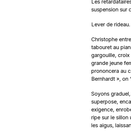
Les retardataires
suspension sur d
Lever de rideau.
Christophe entre 
tabouret au pian
gargouille, croix
grande jeune fe
prononcera au co
Bernhardt », on 
Soyons graduel,
superpose, enca
exigence, enrob
ripe sur le sillo
les aigus, laissa