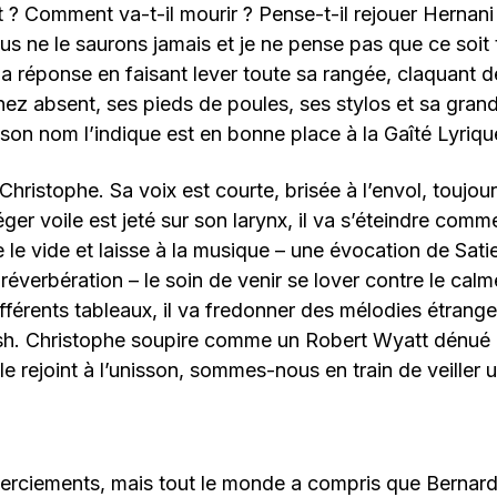
rit ? Comment va-t-il mourir ? Pense-t-il rejouer Hernan
us ne le saurons jamais et je ne pense pas que ce soit t
la réponse en faisant lever toute sa rangée, claquant d
nez absent, ses pieds de poules, ses stylos et sa grand
on nom l’indique est en bonne place à la Gaîté Lyriqu
a Christophe. Sa voix est courte, brisée à l’envol, toujou
éger voile est jeté sur son larynx, il va s’éteindre comm
e le vide et laisse à la musique – une évocation de Sati
réverbération – le soin de venir se lover contre le calm
différents tableaux, il va fredonner des mélodies étrang
sh. Christophe soupire comme un Robert Wyatt dénué
le rejoint à l’unisson, sommes-nous en train de veiller 
ciements, mais tout le monde a compris que Bernard 