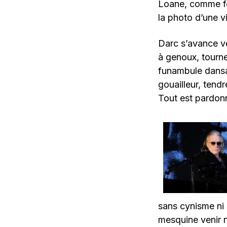
Loane, comme fem
la photo d’une vi
Darc s’avance ver
à genoux, tourne
funambule dansan
gouailleur, tendre
Tout est pardon
sans cynisme ni 
mesquine venir n