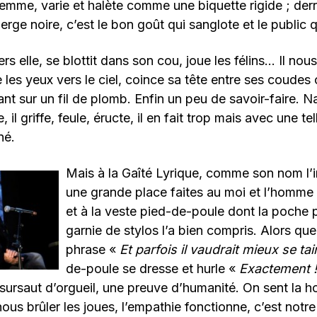
me, varie et halète comme une biquette rigide ; derri
erge noire, c’est le bon goût qui sanglote et le public q
s elle, se blottit dans son cou, joue les félins… Il nous
 les yeux vers le ciel, coince sa tête entre ses coudes 
t sur un fil de plomb. Enfin un peu de savoir-faire. Na
, il griffe, feule, éructe, il en fait trop mais avec une te
né.
Mais à la Gaîté Lyrique, comme son nom l’in
une grande place faites au moi et l’homme
et à la veste pied-de-poule dont la poche 
garnie de stylos l’a bien compris. Alors qu
phrase «
Et parfois il vaudrait mieux se tai
de-poule se dresse et hurle «
Exactement !
sursaut d’orgueil, une preuve d’humanité. On sent la ho
ous brûler les joues, l’empathie fonctionne, c’est notr