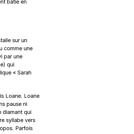
ent bâtie en
talle sur un
ossu comme une
vi par une
e) qui
dique « Sarah
is Loane. Loane
ns pause ni
n diamant qui
re syllabe vers
ropos. Parfois