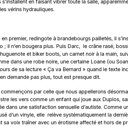
 s’installent en faisant vibrer toute la salle, apparemm
es vérins hydrauliques.
en premier, redingote à brandebourgs pailletés, il s’ins
o ; il n’en bougera plus. Puis Darc, le crâne rasé, b
 huguenote et biker boots, un carnet noir à la main, sui
mme dans une robe noire, une certaine Loane (ou Soan
urs de sa lecture « Ça va Bernard » quand le texte in
‘en demande pas plus, tout est presque dit.
 commençons par celle que nous appellerons désorma
stre les vers comme un enfant qui joue aux Duplos, sa
ée dans une satisfaction sensuelle d’autiste. Comme u
n usé d’un vinyle, elle relève systématiquement la derniè
nt sa voix traîner avec un érotisme affecté et hors de p