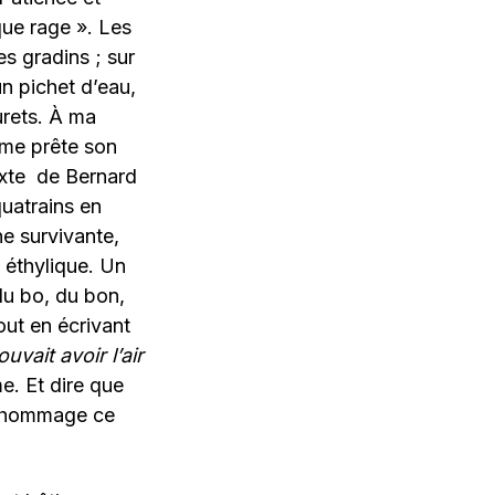
que rage ». Les
es gradins ; sur
un pichet d’eau,
urets. À ma
 me prête son
exte de Bernard
uatrains en
e survivante,
 éthylique. Un
du bo, du bon,
ut en écrivant
ouvait avoir l’air
e. Et dire que
re hommage ce