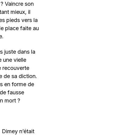
i ? Vaincre son
ant mieux, il
es pieds vers la
e place faite au
e.
rs juste dans la
e une vielle
e recouverte
e de sa diction.
es en forme de
 de fausse
un mort ?
Dimey n’était