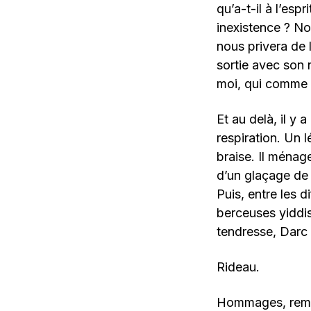
qu’a-t-il à l’esp
inexistence ? No
nous privera de 
sortie avec son 
moi, qui comme s
Et au delà, il y 
respiration. Un l
braise. Il ménag
d’un glaçage de 
Puis, entre les 
berceuses yiddi
tendresse, Darc 
Rideau.
Hommages, remer