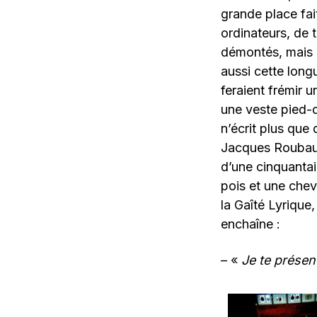
grande place fait
ordinateurs, de t
démontés, mais q
aussi cette long
feraient frémir 
une veste pied-d
n’écrit plus que
Jacques Roubaud.
d’une cinquantai
pois et une chev
la Gaîté Lyrique
enchaîne :
– «
Je te présen