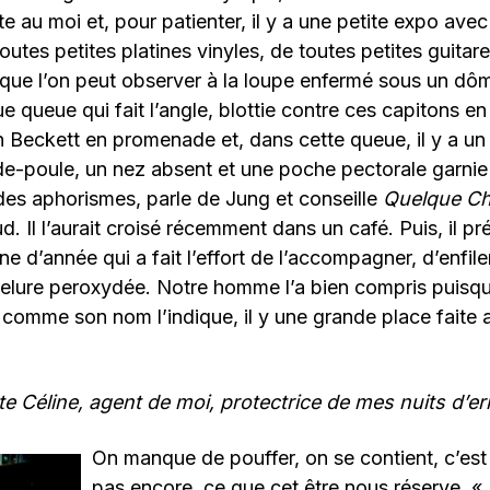
e au moi et, pour patienter, il y a une petite expo avec
outes petites platines vinyles, de toutes petites guitare
ue l’on peut observer à la loupe enfermé sous un dôme
ue queue qui fait l’angle, blottie contre ces capitons e
un Beckett en promenade et, dans cette queue, il y a 
e-poule, un nez absent et une poche pectorale garnie d
 des aphorismes, parle de Jung et conseille
Quelque C
 Il l’aurait croisé récemment dans un café. Puis, il p
ne d’année qui a fait l’effort de l’accompagner, d’enfil
elure peroxydée. Notre homme l’a bien compris puisqu’i
, comme son nom l’indique, il y une grande place faite a
te Céline, agent de moi, protectrice de mes nuits d’e
On manque de pouffer, on se contient, c’est 
pas encore ce que cet être nous réserve. « 