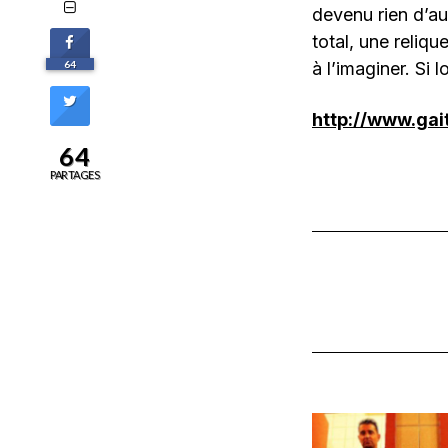
devenu rien d’au
total, une reliq
64
à l’imaginer. Si l
http://www.gait
64
PARTAGES