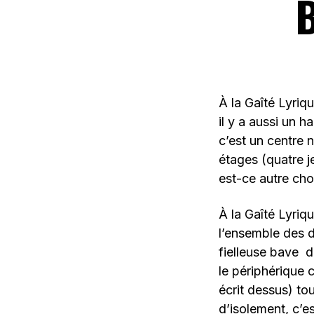
À la Gaîté Lyriq
il y a aussi un h
c’est un centre 
étages (quatre j
est-ce autre cho
À la Gaîté Lyriq
l’ensemble des d
fielleuse bave d
le périphérique 
écrit dessus) to
d’isolement, c’e