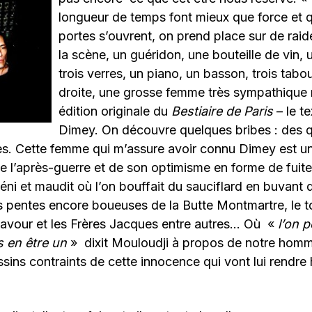
longueur de temps font mieux que force et 
portes s’ouvrent, on prend place sur de raid
la scène, un guéridon, une bouteille de vin, 
trois verres, un piano, un basson, trois tabo
droite, une grosse femme très sympathique
édition originale du
Bestiaire de Paris
– le t
Dimey. On découvre quelques bribes : des q
s. Cette femme qui m’assure avoir connu Dimey est un
e l’après-guerre et de son optimisme en forme de fuite
béni et maudit où l’on bouffait du sauciflard en buvant 
 pentes encore boueuses de la Butte Montmartre, le to
avour et les Frères Jacques entre autres… Où «
l’on p
 en être un
» dixit Mouloudji à propos de notre homm
ssins contraints de cette innocence qui vont lui rend