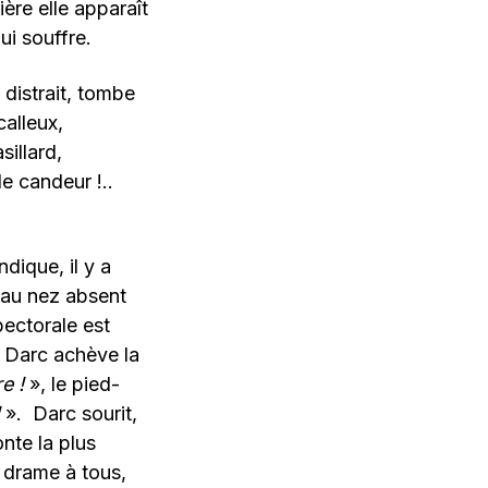
ère elle apparaît
ui souffre.
 distrait, tombe
calleux,
sillard,
lle candeur !..
dique, il y a
 au nez absent
pectorale est
e Darc achève la
re !
», le pied-
». Darc sourit,
nte la plus
e drame à tous,