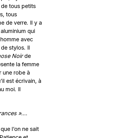
 de tous petits
s, tous
 de verre. Il y a
n aluminium qui
un homme avec
e stylos. Il
hose Noir
de
résente la femme
er une robe à
l est écrivain, à
u moi. Il
rrances »
….
que l’on ne sait
Patience et