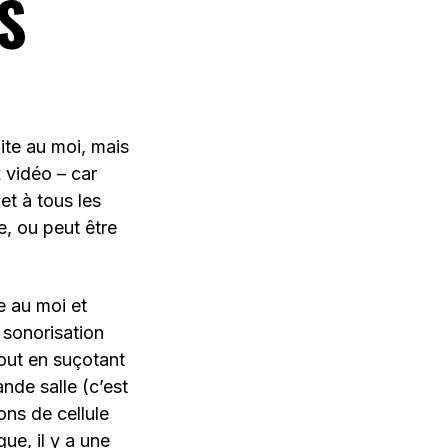
S
ite au moi, mais
x vidéo – car
et à tous les
e, ou peut être
e au moi et
 sonorisation
tout en suçotant
nde salle (c’est
ons de cellule
ue, il y a une