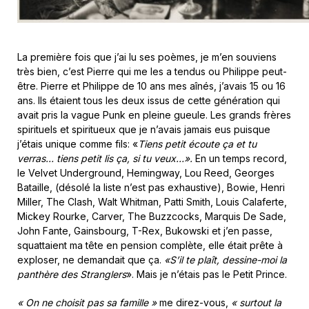
La première fois que j’ai lu ses poèmes, je m’en souviens
très bien, c’est Pierre qui me les a tendus ou Philippe peut-
être. Pierre et Philippe de 10 ans mes aînés, j’avais 15 ou 16
ans. Ils étaient tous les deux issus de cette génération qui
avait pris la vague Punk en pleine gueule. Les grands frères
spirituels et spiritueux que je n’avais jamais eus puisque
j’étais unique comme fils: «
Tiens petit écoute ça et tu
verras… tiens petit lis ça, si tu veux…».
En un temps record,
le Velvet Underground, Hemingway, Lou Reed, Georges
Bataille, (désolé la liste n’est pas exhaustive), Bowie, Henri
Miller, The Clash, Walt Whitman, Patti Smith, Louis Calaferte,
Mickey Rourke, Carver, The Buzzcocks, Marquis De Sade,
John Fante, Gainsbourg, T-Rex, Bukowski et j’en passe,
squattaient ma tête en pension complète, elle était prête à
exploser, ne demandait que ça.
«S’il te plaît, dessine-moi la
panthère des Stranglers
». Mais je n’étais pas le Petit Prince.
« On ne choisit pas sa famille »
me direz-vous,
« surtout la