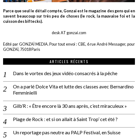
Parce que seul le détail compte, Gonzaï est le magazine des gens qui en
savent beaucoup sur très peu de choses (le rock, la mauvaise foi et la
cuisson des biftecks).
desk AT gonzai.com
Edité par GONZAÏ MEDIA. Pour tout envoi : CBE, 6 rue André Messager, pour
GONZAÏ, 75018 Paris
ARTICLES RÉCENTS
Dans le vortex des jeux vidéo consacrés à la pêche
On a parlé Dolce Vita et lutte des classes avec Bernardino
Femminielli
Gilb’R : « Être encore là 30 ans après, c’est miraculeux »
Plage de Rock : et si on allait à Saint Trop’ cet été ?
Un reportage pas neutre au PALP Festival, en Suisse