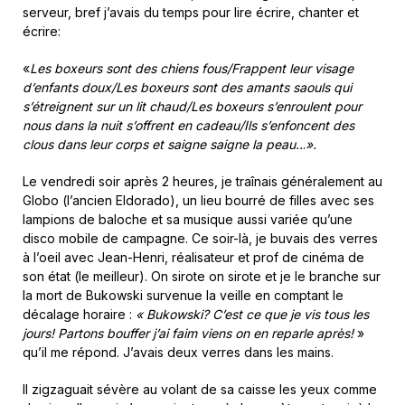
serveur, bref j’avais du temps pour lire écrire, chanter et
écrire:
«
Les boxeurs sont des chiens fous/Frappent leur visage
d’enfants doux/Les boxeurs sont des amants saouls qui
s’étreignent sur un lit chaud/Les boxeurs s’enroulent pour
nous dans la nuit s’offrent en cadeau/Ils s’enfoncent des
clous dans leur corps et saigne saigne la peau..
.
».
Le vendredi soir après 2 heures, je traînais généralement au
Globo (l’ancien Eldorado), un lieu bourré de filles avec ses
lampions de baloche et sa musique aussi variée qu’une
disco mobile de campagne. Ce soir-là, je buvais des verres
à l’oeil avec Jean-Henri, réalisateur et prof de cinéma de
son état (le meilleur). On sirote on sirote et je le branche sur
la mort de Bukowski survenue la veille en comptant le
décalage horaire :
« Bukowski? C’est ce que je vis tous les
jours! Partons bouffer j’ai faim viens on en reparle après!
»
qu’il me répond. J’avais deux verres dans les mains.
Il zigzaguait sévère au volant de sa caisse les yeux comme