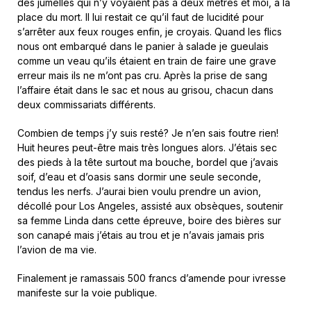
des jumelles qui n’y voyaient pas à deux mètres et moi, à la
place du mort. Il lui restait ce qu’il faut de lucidité pour
s’arrêter aux feux rouges enfin, je croyais. Quand les flics
nous ont embarqué dans le panier à salade je gueulais
comme un veau qu’ils étaient en train de faire une grave
erreur mais ils ne m’ont pas cru. Après la prise de sang
l’affaire était dans le sac et nous au grisou, chacun dans
deux commissariats différents.
Combien de temps j’y suis resté? Je n’en sais foutre rien!
Huit heures peut-être mais très longues alors. J’étais sec
des pieds à la tête surtout ma bouche, bordel que j’avais
soif, d’eau et d’oasis sans dormir une seule seconde,
tendus les nerfs. J’aurai bien voulu prendre un avion,
décollé pour Los Angeles, assisté aux obsèques, soutenir
sa femme Linda dans cette épreuve, boire des bières sur
son canapé mais j’étais au trou et je n’avais jamais pris
l’avion de ma vie.
Finalement je ramassais 500 francs d’amende pour ivresse
manifeste sur la voie publique.