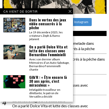
CA VIENT DE SORTIR
Dans le vortex des jeux
CHARGER PLUS
Suivre sur Instagram
vidéo consacrés à la
pêche
Le 19 décembre 2025, les
CA COMMENTE SEC
créateurs Zeph & Ramo
jetaient
il a pas de genoux Messi comme P comelade
dans
On a parlé Dolce Vita et
Dans le vortex des jeux vidéo consacrés à la pêche
lutte des classes avec
Bernardino Femminielli
Dans le vortex des jeux vidéos consacrés à la pêche
dans
Avec son dernier album
Mémoires d’un Auto-Sabotage,
PACÔME THIELLEMENT
Bernardino Femminielli
La séance d’Hip Gnose
chante
Gilb’R : « Être encore là
La Patrie
dans
30 ans après, c’est
miraculeux »
On a parlé Dolce Vita et lutte des classes avec
Bernardino Femminielli
Infatigable travailleur en
dilettante, le patron de
Versatile a décidé
carte noire negra à l'o tiede
dans
On a parlé Dolce Vita et lutte des classes avec