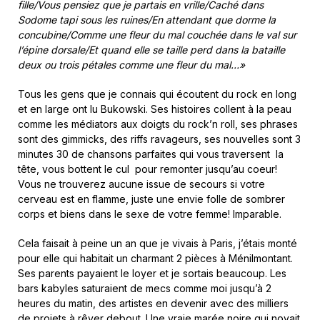
fille/Vous pensiez que je partais en vrille/Caché dans
Sodome tapi sous les ruines/En attendant que dorme la
concubine/Comme une fleur du mal couchée dans le val sur
l’épine dorsale/Et quand elle se taille perd dans la bataille
deux ou trois pétales comme une fleur du mal…»
Tous les gens que je connais qui écoutent du rock en long
et en large ont lu Bukowski. Ses histoires collent à la peau
comme les médiators aux doigts du rock’n roll, ses phrases
sont des gimmicks, des riffs ravageurs, ses nouvelles sont 3
minutes 30 de chansons parfaites qui vous traversent la
tête, vous bottent le cul pour remonter jusqu’au coeur!
Vous ne trouverez aucune issue de secours si votre
cerveau est en flamme, juste une envie folle de sombrer
corps et biens dans le sexe de votre femme! Imparable.
Cela faisait à peine un an que je vivais à Paris, j’étais monté
pour elle qui habitait un charmant 2 pièces à Ménilmontant.
Ses parents payaient le loyer et je sortais beaucoup. Les
bars kabyles saturaient de mecs comme moi jusqu’à 2
heures du matin, des artistes en devenir avec des milliers
de projets à rêver debout. Une vraie marée noire qui noyait