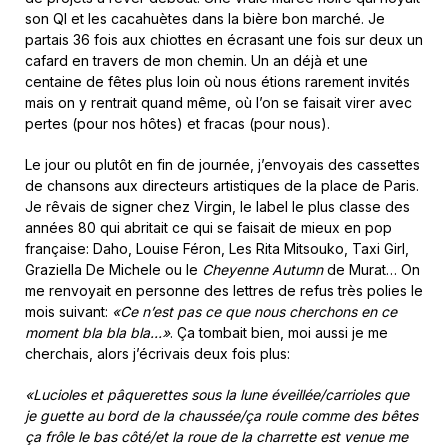
son QI et les cacahuètes dans la bière bon marché. Je
partais 36 fois aux chiottes en écrasant une fois sur deux un
cafard en travers de mon chemin. Un an déjà et une
centaine de fêtes plus loin où nous étions rarement invités
mais on y rentrait quand même, où l’on se faisait virer avec
pertes (pour nos hôtes) et fracas (pour nous).
Le jour ou plutôt en fin de journée, j’envoyais des cassettes
de chansons aux directeurs artistiques de la place de Paris.
Je rêvais de signer chez Virgin, le label le plus classe des
années 80 qui abritait ce qui se faisait de mieux en pop
française: Daho, Louise Féron, Les Rita Mitsouko, Taxi Girl,
Graziella De Michele ou le
Cheyenne Autumn
de Murat… On
me renvoyait en personne des lettres de refus très polies le
mois suivant:
«Ce n’est pas ce que nous cherchons en ce
moment bla bla bla…»
. Ça tombait bien, moi aussi je me
cherchais, alors j’écrivais deux fois plus:
«
Lucioles et pâquerettes sous la lune éveillée/carrioles que
je guette au bord de la chaussée/ça roule comme des bêtes
ça frôle le bas côté/et la roue de la charrette est venue me