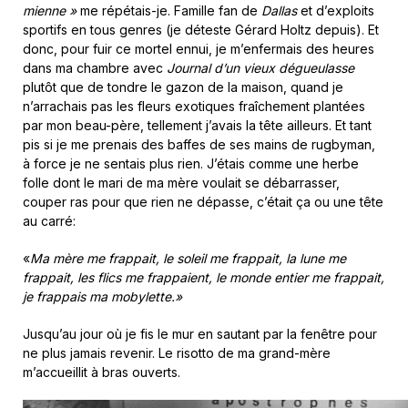
mienne »
me répétais-je. Famille fan de
Dallas
et d’exploits
sportifs en tous genres (je déteste Gérard Holtz depuis). Et
donc, pour fuir ce mortel ennui, je m’enfermais des heures
dans ma chambre avec
Journal d’un vieux
dégueulasse
plutôt que de tondre le gazon de la maison, quand je
n’arrachais pas les fleurs exotiques fraîchement plantées
par mon beau-père, tellement j’avais la tête ailleurs. Et tant
pis si je me prenais des baffes de ses mains de rugbyman,
à force je ne sentais plus rien. J’étais comme une herbe
folle dont le mari de ma mère voulait se débarrasser,
couper ras pour que rien ne dépasse, c’était ça ou une tête
au carré:
«
Ma mère me frappait, le soleil me frappait, la lune me
frappait, les flics me frappaient, le monde entier me frappait,
je frappais ma mobylette.»
Jusqu’au jour où je fis le mur en sautant par la fenêtre pour
ne plus jamais revenir. Le risotto de ma grand-mère
m’accueillit à bras ouverts.