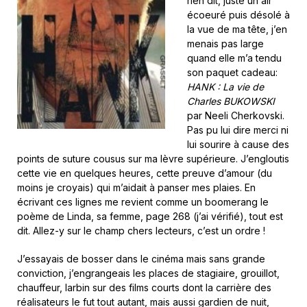
rien dit, juste un air
écoeuré puis désolé à
la vue de ma tête, j’en
menais pas large
quand elle m’a tendu
son paquet cadeau:
HANK : La vie de
Charles BUKOWSKI
par Neeli Cherkovski.
Pas pu lui dire merci ni
lui sourire à cause des
points de suture cousus sur ma lèvre supérieure. J’engloutis
cette vie en quelques heures, cette preuve d’amour (du
moins je croyais) qui m’aidait à panser mes plaies. En
écrivant ces lignes me revient comme un boomerang le
poème de Linda, sa femme, page 268 (j’ai vérifié), tout est
dit. Allez-y sur le champ chers lecteurs, c’est un ordre !
J’essayais de bosser dans le cinéma mais sans grande
conviction, j’engrangeais les places de stagiaire, grouillot,
chauffeur, larbin sur des films courts dont la carrière des
réalisateurs le fut tout autant, mais aussi gardien de nuit,