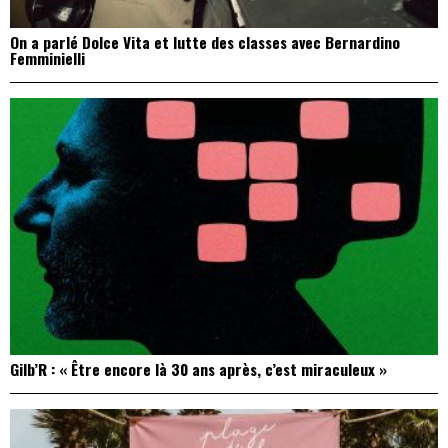
On a parlé Dolce Vita et lutte des classes avec Bernardino
Femminielli
Gilb’R : « Être encore là 30 ans après, c’est miraculeux »